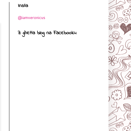
Insta
@iamveronicus
Z ghetta blog na Facebooku