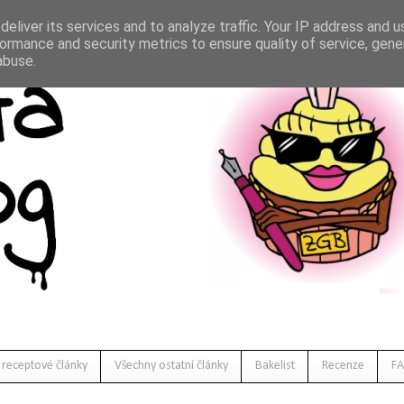
eliver its services and to analyze traffic. Your IP address and 
ormance and security metrics to ensure quality of service, gen
abuse.
 receptové články
Všechny ostatní články
Bakelist
Recenze
FA