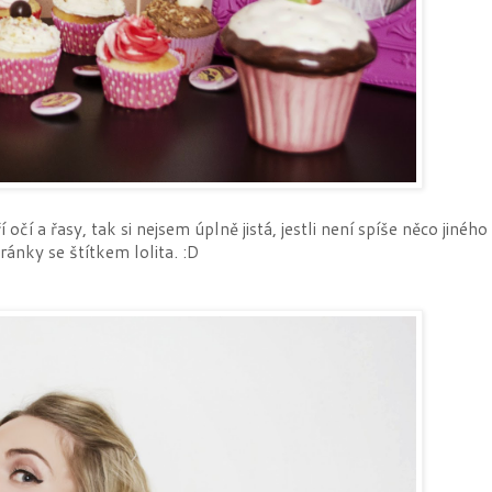
čí a řasy, tak si nejsem úplně jistá, jestli není spíše něco jiného
tránky se štítkem lolita. :D