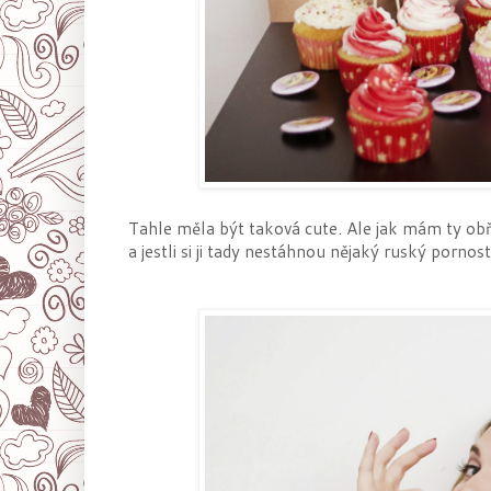
Tahle měla být taková cute. Ale jak mám ty obří o
a jestli si ji tady nestáhnou nějaký ruský pornos