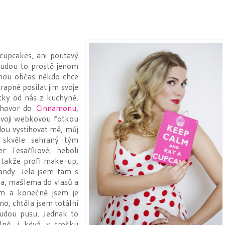
cupcakes, ani poutavý
Budou to prostě jenom
mnou občas někdo chce
rapné posílat jim svoje
ky od nás z kuchyně.
ozhovor do
Cinnamonu
,
 svoji webkovou fotkou
dou vystihovat mě, můj
m skvěle sehraný tým
er Tesaříkové, neboli
, takže profi make-up,
srandy. Jela jsem tam s
a, mašlema do vlasů a
m a konečně jsem je
no, chtěla jsem totální
rudou pusu. Jednak to
lně, i když v trošku