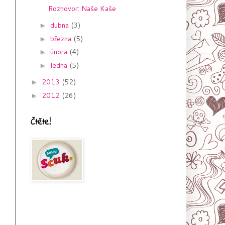
Rozhovor: Naše Kaše
dubna
(3)
►
března
(5)
►
února
(4)
►
ledna
(5)
►
2013
(52)
►
2012
(26)
►
Čtěte!