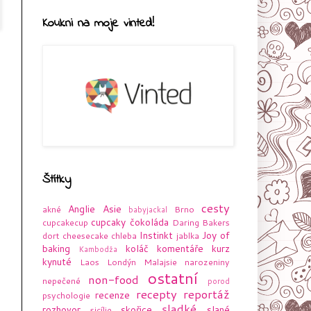
Koukni na moje vinted!
Štítky
cesty
Anglie
Asie
akné
Brno
babyjackal
cupcaky
čokoláda
cupcakecup
Daring Bakers
Instinkt
Joy of
dort
cheesecake
chleba
jablka
baking
koláč
komentáře
kurz
Kambodža
kynuté
Laos
Londýn
Malajsie
narozeniny
ostatní
non-food
nepečené
porod
recepty
reportáž
recenze
psychologie
sladké
rozhovor
skořice
slané
sicílie