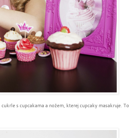
é cukrle s cupcakama a nožem, kterej cupcaky masakruje. To