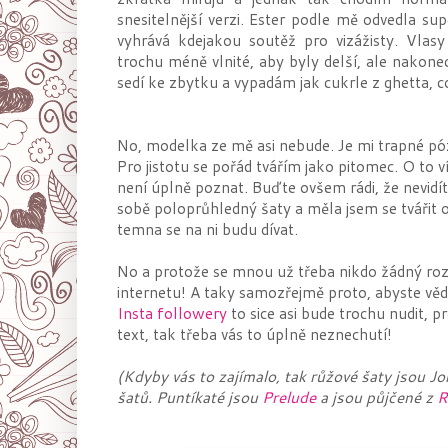
snesitelnější verzi. Ester podle mě odvedla su
vyhrává kdejakou soutěž pro vizážisty. Vlas
trochu méně vlnité, aby byly delší, ale nakone
sedí ke zbytku a vypadám jak cukrle z ghetta, 
No, modelka ze mě asi nebude. Je mi trapné póz
Pro jistotu se pořád tvářím jako pitomec. O to v
není úplně poznat. Buďte ovšem rádi, že nevidít
sobě poloprůhledný šaty a měla jsem se tvářit o
temna se na ni budu dívat.
No a protože se mnou už třeba nikdo žádný roz
internetu! A taky samozřejmě proto, abyste věděli
Insta followery
to sice asi bude trochu nudit, p
text, tak třeba vás to úplně neznechutí!
(Kdyby vás to zajímalo, tak růžové šaty jsou Jo
šatů. Puntíkaté jsou
Prelude
a jsou půjčené z
R