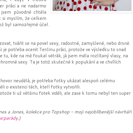
per práci a ne nadarmo
y jsem původně chtěla
c si myslím, že celkem
což byl samozřejmě účel.
ovat, tvářit se na povel sexy, radostně, zamyšleně, nebo drsně.
íc je potřeba ocenit Terčinu práci, protože ve výsledku to snad
e tu, kde na mě foukal větrák, já jsem měla rozlítaný vlasy, na
hromně sexy. Ta je totiž skutečně k popukání a ve chvílích
hovor neudělá, je potřeba fotky ukázat alespoň celému
 o existenci těch, kteří fotky vytvořili.
rotože ti už většinu fotek viděli, ale zase k tomu nebyl ten super
nes a Jones, kolekce pro Topshop - moji nejoblíbenější návrháři
e:parády
.)