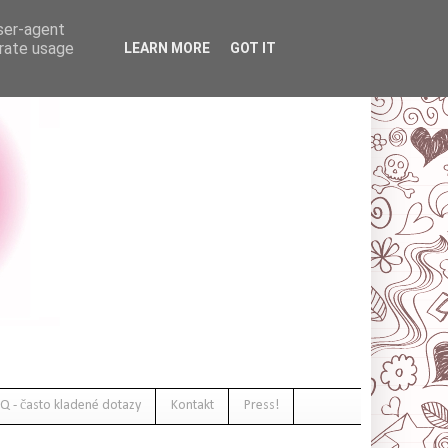
user-agent
erate usage
LEARN MORE
GOT IT
Q - často kladené dotazy
Kontakt
Press!