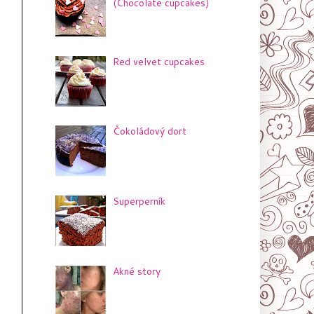
(Chocolate cupcakes)
Red velvet cupcakes
Čokoládový dort
Superperník
Akné story