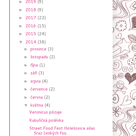
2019
(9)
►
2018
(9)
►
2017
(22)
►
2016
(15)
►
2015
(24)
►
2014
(38)
▼
prosince
(3)
►
listopadu
(2)
►
října
(1)
►
září
(3)
►
srpna
(4)
►
července
(2)
►
června
(2)
►
května
(4)
▼
Veronicus pózuje
Kukuřičná polévka
Street Food Fest Holešovice alias
Sraz českých foo...