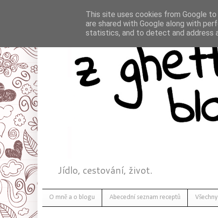
This site uses cookies from Google to d
are shared with Google along with perf
statistics, and to detect and address 
Jídlo, cestování, život.
O mně a o blogu
Abecední seznam receptů
Všechny