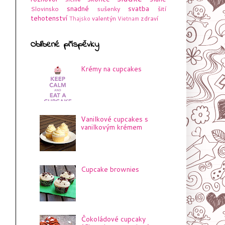
snadné
svatba
Slovinsko
sušenky
šití
tehotenství
valentýn
zdraví
Thajsko
Vietnam
Oblíbené příspěvky
Krémy na cupcakes
Vanilkové cupcakes s
vanilkovým krémem
Cupcake brownies
Čokoládové cupcaky