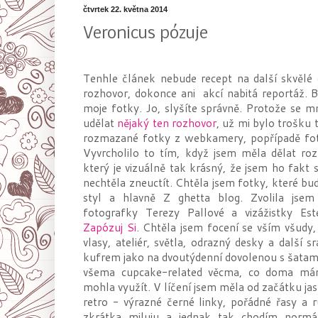
čtvrtek 22. května 2014
Veronicus pózuje
Tenhle článek nebude recept na další skvělé 
rozhovor, dokonce ani akcí nabitá reportáž. 
moje fotky. Jo, slyšíte správně. Protože se 
udělat
nějaký ten rozhovor
, už mi bylo trošku t
rozmazané fotky z webkamery, popřípadě fot
Vyvrcholilo to tím, když jsem měla dělat r
který je vizuálně tak krásný, že jsem ho fakt
nechtěla zneuctít. Chtěla jsem fotky, které bu
styl a hlavně Z ghetta blog. Zvolila jse
fotografky Terezy Pallové a vizážistky Est
Zapózuj Si
. Chtěla jsem focení se vším všudy
vlasy, ateliér, světla, odrazný desky a další 
kufrem jako na dvoutýdenní dovolenou s šatam
všema cupcake-related věcma, co doma má
mohla využít. V líčení jsem měla od začátku jas
retro - výrazné černé linky, pořádné řasy a 
zkrátka miluju a jednak tak chodím normá