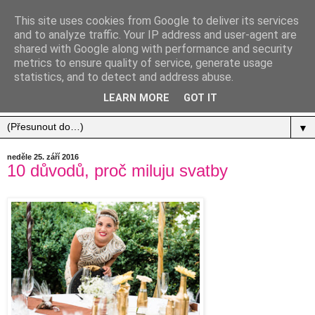
This site uses cookies from Google to deliver its services
and to analyze traffic. Your IP address and user-agent are
shared with Google along with performance and security
metrics to ensure quality of service, generate usage
statistics, and to detect and address abuse.
Jídlo, cestování, život.
LEARN MORE
GOT IT
▼
neděle 25. září 2016
10 důvodů, proč miluju svatby