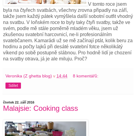
V tomto roce jsem
byla na čtyřech svatbách, všechny zrovna připadly na září,
takže jsem každý pátek vymýšlela další sobotní outfit vhodný
na svatbu. V loňském roce to byly taky čtyři svatby, takže ve
svém, podle mě stále poměrně mladém věku, jsem už
zkušenou svatební harcovnicí, ne-li profesionálním
svatebčanem. Kamarádi už se mě začínají ptát, kolik beru za
hodinu a počty lajků při desáté svatební fotce několikátý
víkend po sobě postupně slábnou.
Pro hodně lidí je chození
na svatby otrava, já je ale miluju. Proč?
Veronika (Z ghetta blog)
v
14:44
8 komentářů:
Sdílet
čtvrtek 22. září 2016
Malajsie: Cooking class