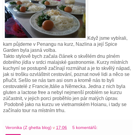
Když jsme vybírali,
kam půjdeme v Penangu na kurz, Nazlina a její Spice
Garden byla jasná volba.
Takto stylově bych začala článek o skvělém dnu plném
dobrého jídla v srdci malajské gastronomie. Kurzy místních
kuchyní se postupně začínají rozmáhat a je to skvělý nápad,
jak si trošku ozvláštnit cestování, poznat nové lidi a něco se
přiučit. Sešlo se nás tam asi osm a kromě nás to byli
cestovatelé z Francie,Itálie a Německa. Jedna z nich byla
gluten a lactose free a nebyl nejmenší problém se kurzu
zúčastnit, v jejich porci proběhlo jen pár malých úprav.
Podobně jako na kurzu ve vietnamském Hoianu, i tady se
začínalo tour na místním trhu.
Veronika (Z ghetta blog)
v
17:06
5 komentářů: