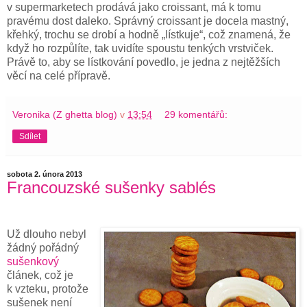
v supermarketech prodává jako croissant, má k tomu
pravému dost daleko. Správný croissant je docela mastný,
křehký, trochu se drobí a hodně „lístkuje“, což znamená, že
když ho rozpůlíte, tak uvidíte spoustu tenkých vrstviček.
Právě to, aby se lístkování povedlo, je jedna z nejtěžších
věcí na celé přípravě.
Veronika (Z ghetta blog)
v
13:54
29 komentářů:
Sdílet
sobota 2. února 2013
Francouzské sušenky sablés
Už dlouho nebyl
žádný pořádný
sušenkový
článek, což je
k vzteku, protože
sušenek není