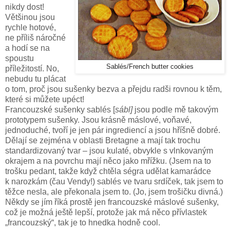
nikdy dost!
Většinou jsou
rychle hotové,
ne příliš náročné
a hodí se na
spoustu
Sablés/French butter cookies
příležitostí. No,
nebudu tu plácat
o tom, proč jsou sušenky bezva a přejdu radši rovnou k těm,
které si můžete upéct!
Francouzské sušenky sablés [
sábl]
jsou podle mě takovým
prototypem sušenky. Jsou krásně máslové, voňavé,
jednoduché, tvoří je jen pár ingrediencí a jsou hříšně dobré.
Dělají se zejména v oblasti Bretagne a mají tak trochu
standardizovaný tvar – jsou kulaté, obvykle s vlnkovaným
okrajem a na povrchu mají něco jako mřížku. (Jsem na to
trošku pedant, takže když chtěla ségra udělat kamarádce
k narozkám (čau Vendy!) sablés ve tvaru srdíček, tak jsem to
těžce nesla, ale překonala jsem to. (Jo, jsem trošičku divná.)
Někdy se jím říká prostě jen francouzské máslové sušenky,
což je možná ještě lepší, protože jak má něco přívlastek
„francouzský“, tak je to hnedka hodně cool.