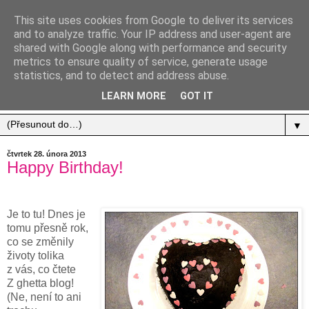
This site uses cookies from Google to deliver its services
and to analyze traffic. Your IP address and user-agent are
shared with Google along with performance and security
metrics to ensure quality of service, generate usage
statistics, and to detect and address abuse.
Jídlo, cestování, život.
LEARN MORE
GOT IT
▼
čtvrtek 28. února 2013
Happy Birthday!
Je to tu! Dnes je
tomu přesně rok,
co se změnily
životy tolika
z vás, co čtete
Z ghetta blog!
(Ne, není to ani