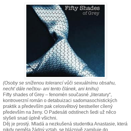
(Osoby se sníženou tolerancí vůči sexuálnímu obsahu,
nechť dále nečtou- ani tento článek, ani knihu)
Fifty shades of Grey – fenomén současné „literatury“,
kontroverzní román o detabuizaci sadomasochistických
praktik a především pak celosvětový bestseller cílený
především na ženy. O Padesáti odstínech šedi už něco
slyšeli snad úplně všichni.
Děj je prostý. Mladá a nezkušená studentka Anastasie, která
nikdy neměla žádný vztah, se bláznivě zamiluje do