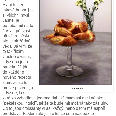
A ani to není
taková hrůza, jak
si všichni myslí.
Jasně, je
potřeba mít na to
čas a trpělivost
při válení těsta,
ale jinak žádná
věda. Já vím, že
to tak říkám
vlastně o všem,
když ona je to
pravda. Já jdu
do každého
nového receptu
s tím, že se to
prostě povede, a
Croissants
když ne, tak to
zkrátka vyhodím a jedeme dál. Už mám asi ale i nějakou
"pekařskou intuici", takže ta bude mít možná taky zásluhy.
Co to jsou croissanty ví asi každý, nebo o tom má aspoň
představu. Faktem ale je, že to, co se u nás běžně