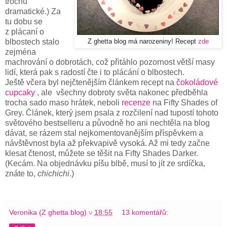
trochu
dramatické.) Za
tu dobu se
z plácaní o
blbostech stalo
Z ghetta blog má narozeniny! Recept
zde
zejména
machrování o dobrotách, což přitáhlo pozornost větší masy
lidí, která pak s radostí čte i to plácání o blbostech.
Ještě včera byl nejčtenějším článkem recept na
čokoládové
cupcaky
, ale všechny dobroty světa nakonec předběhla
trocha sado maso hrátek, neboli
recenze
na Fifty Shades of
Grey. Článek, který jsem psala z rozčilení nad tupostí tohoto
světového bestselleru a původně ho ani nechtěla na blog
dávat, se rázem stal nejkomentovanějším příspěvkem a
návštěvnost byla až překvapivě vysoká. Až mi tedy začne
klesat čtenost, můžete se těšit na Fifty Shades Darker.
(Kecám. Na objednávku píšu blbě, musí to jít ze srdíčka,
znáte to,
chichichi
.)
Veronika (Z ghetta blog)
v
18:55
13 komentářů: