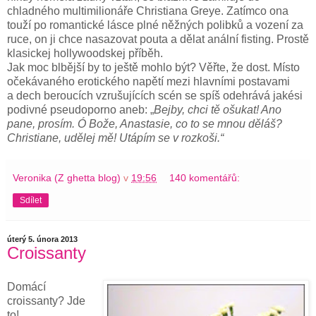
chladného multimilionáře Christiana Greye. Zatímco ona
touží po romantické lásce plné něžných polibků a vození za
ruce, on ji chce nasazovat pouta a dělat anální fisting. Prostě
klasickej hollywoodskej příběh.
Jak moc blbější by to ještě mohlo být? Věřte, že dost. Místo
očekávaného erotického napětí mezi hlavními postavami
a dech beroucích vzrušujících scén se spíš odehrává jakési
podivné pseudoporno aneb: „
Bejby, chci tě ošukat! Ano
pane, prosím. Ó Bože, Anastasie, co to se mnou děláš?
Christiane, udělej mě! Utápím se v rozkoši.“
Veronika (Z ghetta blog)
v
19:56
140 komentářů:
Sdílet
úterý 5. února 2013
Croissanty
Domácí
croissanty? Jde
to!