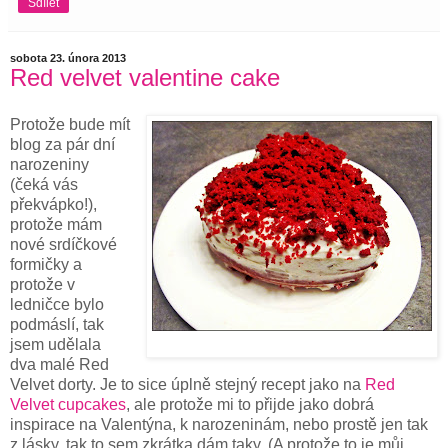
Sdílet
sobota 23. února 2013
Red velvet valentine cake
Protože bude mít
blog za pár dní
narozeniny
(čeká vás
překvápko!),
protože mám
nové srdíčkové
formičky a
protože v
ledničce bylo
podmáslí, tak
jsem udělala
dva malé Red
Velvet dorty. Je to sice úplně stejný recept jako na
Red
Velvet cupcakes
, ale protože mi to přijde jako dobrá
inspirace na Valentýna, k narozeninám, nebo prostě jen tak
z lásky, tak to sem zkrátka dám taky. (A protože to je můj