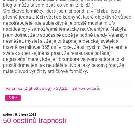
blog a můžu si sem psát, co se mi zlíbí :D )
Srdíčkové formičky, které jsem si pořídila v Tchibu, jsou
přesně jedna z těch věcí do kuchyně, které objektivně vůbec
nepotřebujete, ale subjektivně je prostě musíte mít. V
nabídce byly samozřejmě tématicky na Valentýna. Nabyla
jsem dojmu, že v současné době je hodně trendy Valentýn
nesnášet, myslet si, že je to trapnej americkej svátek a
hlavně se milovat 365 dní v roce. Já si myslím, že je tenhle
svátek super zejména proto, že restaurace pořádají
degustační menu, kde je i brambora ve tvaru srdce a to si
prostě doma jen tak neuděláte. No a taky potom proto, že
máte důvod využít ty srdíčkové formičky.
Veronika (Z ghetta blog)
v
23:21
29 komentářů:
Sdílet
sobota 9. února 2013
50 odstínů trapnosti