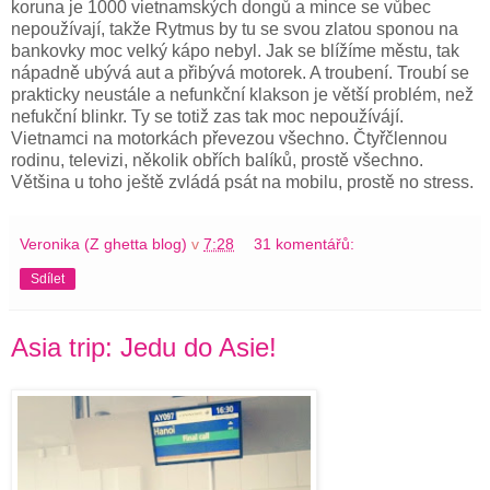
koruna je 1000 vietnamských dongů a mince se vůbec
nepoužívají, takže Rytmus by tu se svou zlatou sponou na
bankovky moc velký kápo nebyl. Jak se blížíme městu, tak
nápadně ubývá aut a přibývá motorek. A troubení. Troubí se
prakticky neustále a nefunkční klakson je větší problém, než
nefukční blinkr. Ty se totiž zas tak moc nepoužívájí.
Vietnamci na motorkách převezou všechno. Čtyřčlennou
rodinu, televizi, několik obřích balíků, prostě všechno.
Většina u toho ještě zvládá psát na mobilu, prostě no stress.
Veronika (Z ghetta blog)
v
7:28
31 komentářů:
Sdílet
Asia trip: Jedu do Asie!