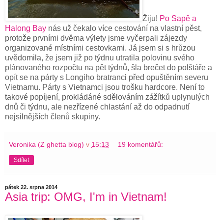
Žiju!
Po Sapě a
Halong Bay
nás už čekalo více cestování na vlastní pěst,
protože prvními dvěma výlety jsme vyčerpali zájezdy
organizované místními cestovkami. Já jsem si s hrůzou
uvědomila, že jsem již po týdnu utratila polovinu svého
plánovaného rozpočtu na pět týdnů, šla brečet do polštáře a
opít se na párty s Longiho bratranci před opuštěním severu
Vietnamu. Párty s Vietnamci jsou trošku hardcore. Není to
takové popíjení, prokládáné sdělováním zážítků uplynulých
dnů či týdnu, ale nezřízené chlastání až do odpadnutí
nejsilnějších členů skupiny.
Veronika (Z ghetta blog)
v
15:13
19 komentářů:
Sdílet
pátek 22. srpna 2014
Asia trip: OMG, I'm in Vietnam!