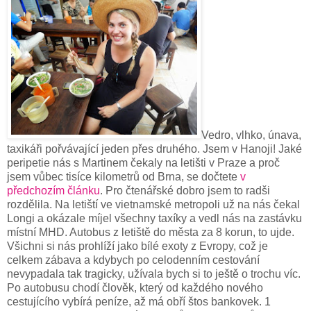
Vedro, vlhko, únava,
taxikáři pořvávající jeden přes druhého. Jsem v Hanoji! Jaké
peripetie nás s Martinem čekaly na letišti v Praze a proč
jsem vůbec tisíce kilometrů od Brna, se dočtete
v
předchozím článku
. Pro čtenářské dobro jsem to radši
rozdělila. Na letiští ve vietnamské metropoli už na nás čekal
Longi a okázale míjel všechny taxíky a vedl nás na zastávku
místní MHD. Autobus z letiště do města za 8 korun, to ujde.
Všichni si nás prohlíží jako bílé exoty z Evropy, což je
celkem zábava a kdybych po celodenním cestování
nevypadala tak tragicky, užívala bych si to ještě o trochu víc.
Po autobusu chodí člověk, který od každého nového
cestujícího vybírá peníze, až má obří štos bankovek. 1