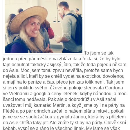
To jsem se tak
jednou před pár měsícema zbláznila a řekla si, že by bylo
fajn ochutnat faktický asijský jídlo, tak že teda pojedu někam
do Asie. Moc jsem tomu zprvu nevěřila, protože sama bych
nejela a lidí, kteří by se chtěli vydat na exotickou dovolenou
a mají na to peníze a čas, přece jen zas tolik není. Tak jsem
si jen v poklidu svého růžového pokoje sledovala Gordona
ve Vietnamu a googlila ceny letenek, kdyby náhodou, a moc
šancí tomu nedávala. Pak ale o dobrodrůžu v Asii začal
uvažovat i můj kamarád Martin, a když jsme byli na párty na
Flédě a po pár drincích začali o našem plánu mluvit, potkali
jsme se se spolužačkou z gymplu Janou, která by s přítelem
do Asie chtěla taky jet. Ale znáte ty sliby na párty. Člověk sní
kebab, vyspí se a ráno je všechno jinak. My jsme se však