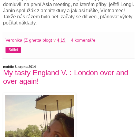
domluvili na první Asia meeting, na kterém přibyl ještě Longi.
Janin spolužák z architektury a jak asi tušíte, Vietnamec!
Takže nás rázem bylo pět, začaly se dít věci, plánovat výlety,
počítat náklady.
Veronika (Z ghetta blog)
v
4:19
4 komentáře:
Sdílet
neděle 3. srpna 2014
My tasty England V. : London over and
over again!