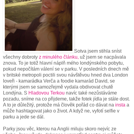
Sotva jsem stihla sníst
všechny dobroty
z minulého článku,
už jsem se nacpávala
znova. To je totiž hlavní náplň mého londýnského pobytu,
pokud nepočítám válení se v parku. V posledních dnech mě
v britské metropoli poctili svou návštěvou hned dva London
loveři - kamarádka Verča a foodie kamarád David, se
kterými jsem se samozřejmě vydala obdivovat chutě
Londýna. S
Hladovou Terkou
navíc také nezůstáváme
pozadu, sníme na co přijdeme, takže fotek jídla je stále dost.
A to je důležitý, protože má člověk pořád co dávat na
insta
a
může hashtagovat jako o život. A když ne, vyfotí selfie v
parku a jede se dál.
Parky jsou věc, kterou na Anglii miluju skoro nejvíc ze