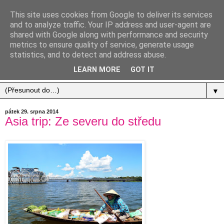
This site uses cookies from Google to deliver its services
and to analyze traffic. Your IP address and user-agent are
shared with Google along with performance and security
metrics to ensure quality of service, generate usage
statistics, and to detect and address abuse.
Jídlo, cestování, život.
LEARN MORE
GOT IT
▼
pátek 29. srpna 2014
Asia trip: Ze severu do středu