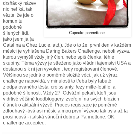
drsňácký název
nic neříká, tak
vězte, že jde o
komunitu
podobně
šílených lidí,
Cupcake pannettone
jako jsem já (a
Catalina a Chez Lucie, atd.). Jde o to že, první den v každém
měsíci je vyhlášena Daring Bakers Challenge, neboli výzva,
kterou vymýšlí vždy jiný člen, nebo spíš členka, téhle
skupiny. Téma výzvy je střeženo jako vládní tajemství USA a
dostanou s k ní jen vyvolení, tedy registrovaní členové.
Většinou se jedná o poměrně složité věci, jak už výraz
challenge napovídá, v minulosti to třeba byly labutě
z odpalovaného těsta, croissianty, řezy mille-feuille, a
podobné šílenosti. Vždy 27. Odvážní pekaři, kteří jsou
v drtivé většině foodbloggery, zveřejní na svých blozích
článek o aktuální výzvě. Proces registrace je poměrně
zdlouhavý -trvá asi měsíc a mou první výzvou tak byla až ta
prosincová - italská vánoční dobrota Pannettone. OK,
challenge accepted.