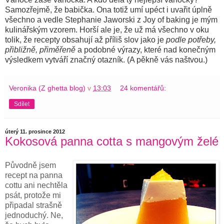
Samozřejmě, že babička. Ona totiž umí upéct i uvařit úplně
všechno a vedle Stephanie Jaworski z Joy of baking je mým
kulinářským vzorem. Horší ale je, že už má všechno v oku
tolik, že recepty obsahují až příliš slov jako je
podle potřeby,
přibližně, přiměřeně
a podobné výrazy, které nad konečným
výsledkem vytváří značný otazník. (A pěkně vás naštvou.)
Veronika (Z ghetta blog)
v
13:03
24 komentářů:
Sdílet
úterý 11. prosince 2012
Kokosová panna cotta s mangovým želé
Původně jsem
recept na panna
cottu ani nechtěla
psát, protože mi
připadal strašně
jednoduchý. Ne,