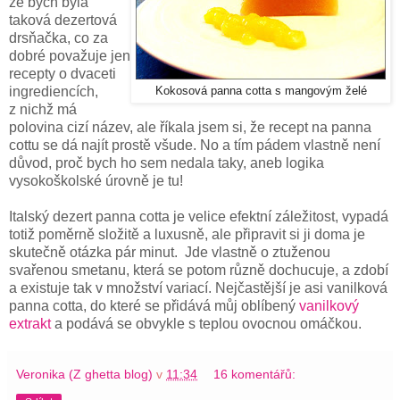
že bych byla
taková dezertová
drsňačka, co za
dobré považuje jen
recepty o dvaceti
ingrediencích,
Kokosová panna cotta s mangovým želé
z nichž má
polovina cizí název, ale říkala jsem si, že recept na panna
cottu se dá najít prostě všude. No a tím pádem vlastně není
důvod, proč bych ho sem nedala taky, aneb logika
vysokoškolské úrovně je tu!
Italský dezert panna cotta je velice efektní záležitost, vypadá
totiž poměrně složitě a luxusně, ale připravit si ji doma je
skutečně otázka pár minut. Jde vlastně o ztuženou
svařenou smetanu, která se potom různě dochucuje, a zdobí
a existuje tak v množství variací. Nejčastější je asi vanilková
panna cotta, do které se přidává můj oblíbený
vanilkový
extrakt
a podává se obvykle s teplou ovocnou omáčkou.
Veronika (Z ghetta blog)
v
11:34
16 komentářů: