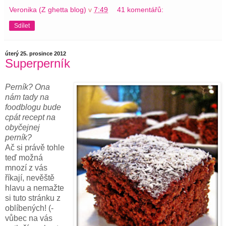
Veronika (Z ghetta blog)
v
7:49
41 komentářů:
Sdílet
úterý 25. prosince 2012
Superperník
Perník? Ona
nám tady na
foodblogu bude
cpát recept na
obyčejnej
perník?
Ač si právě tohle
teď možná
mnozí z vás
říkají, nevěště
hlavu a nemažte
si tuto stránku z
oblíbených! (-
vůbec na vás