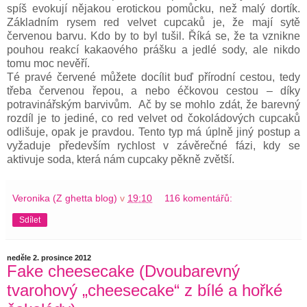
spíš evokují nějakou erotickou pomůcku, než malý dortík.
Základním rysem red velvet cupcaků je, že mají sytě
červenou barvu. Kdo by to byl tušil. Říká se, že ta vznikne
pouhou reakcí kakaového prášku a jedlé sody, ale nikdo
tomu moc nevěří.
Té pravé červené můžete docílit buď přírodní cestou, tedy
třeba červenou řepou, a nebo éčkovou cestou – díky
potravinářským barvivům. Ač by se mohlo zdát, že barevný
rozdíl je to jediné, co red velvet od čokoládových cupcaků
odlišuje, opak je pravdou. Tento typ má úplně jiný postup a
vyžaduje především rychlost v závěrečné fázi, kdy se
aktivuje soda, která nám cupcaky pěkně zvětší.
Veronika (Z ghetta blog)
v
19:10
116 komentářů:
Sdílet
neděle 2. prosince 2012
Fake cheesecake (Dvoubarevný
tvarohový „cheesecake“ z bílé a hořké