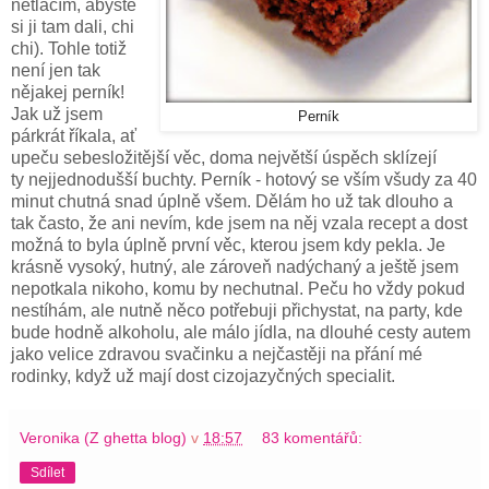
netlačím, abyste
si ji tam dali, chi
chi). Tohle totiž
není jen tak
nějakej perník!
Jak už jsem
Perník
párkrát říkala, ať
upeču sebesložitější věc, doma největší úspěch sklízejí
ty nejjednodušší buchty. Perník - hotový se vším všudy za 40
minut chutná snad úplně všem. Dělám ho už tak dlouho a
tak často, že ani nevím, kde jsem na něj vzala recept a dost
možná to byla úplně první věc, kterou jsem kdy pekla. Je
krásně vysoký, hutný, ale zároveň nadýchaný a ještě jsem
nepotkala nikoho, komu by nechutnal. Peču ho vždy pokud
nestíhám, ale nutně něco potřebuji přichystat, na party, kde
bude hodně alkoholu, ale málo jídla, na dlouhé cesty autem
jako velice zdravou svačinku a nejčastěji na přání mé
rodinky, když už mají dost cizojazyčných specialit.
Veronika (Z ghetta blog)
v
18:57
83 komentářů:
Sdílet