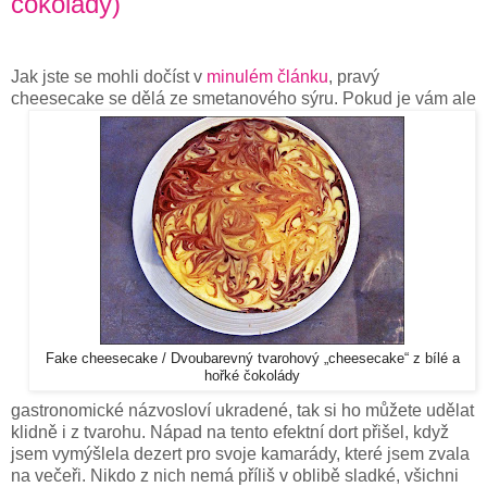
čokolády)
Jak jste se mohli dočíst v
minulém článku
, pravý
cheesecake se dělá ze smetanového sýru. Pokud je vám ale
Fake cheesecake / Dvoubarevný tvarohový „cheesecake“ z bílé a
hořké čokolády
gastronomické názvosloví ukradené, tak si ho můžete udělat
klidně i z tvarohu. Nápad na tento efektní dort přišel, když
jsem vymýšlela dezert pro svoje kamarády, které jsem zvala
na večeři. Nikdo z nich nemá příliš v oblibě sladké, všichni