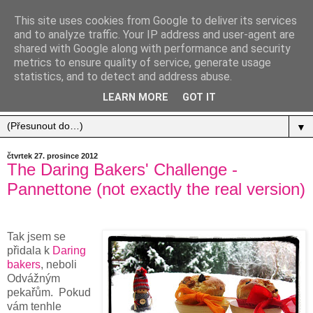
This site uses cookies from Google to deliver its services
and to analyze traffic. Your IP address and user-agent are
shared with Google along with performance and security
metrics to ensure quality of service, generate usage
statistics, and to detect and address abuse.
Jídlo, cestování, život.
LEARN MORE
GOT IT
▼
čtvrtek 27. prosince 2012
The Daring Bakers' Challenge -
Pannettone (not exactly the real version)
Tak jsem se
přidala k
Daring
bakers
, neboli
Odvážným
pekařům. Pokud
vám tenhle