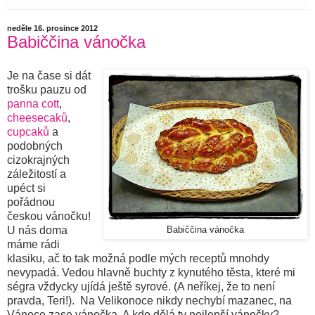
neděle 16. prosince 2012
Babiččina vánočka
Je na čase si dát
trošku pauzu od
panna cott
,
cheesecaků
,
cupcaků
a
podobných
cizokrajných
záležitostí a
upéct si
pořádnou
českou vánočku!
U nás doma
Babiččina vánočka
máme rádi
klasiku, ač to tak možná podle mých receptů mnohdy
nevypadá. Vedou hlavně buchty z kynutého těsta, které mi
ségra vždycky ujídá ještě syrové. (A neříkej, že to není
pravda, Teri!). Na Velikonoce nikdy nechybí mazanec, na
Vánoce zase vánočka. A kdo dělá ty nejlepší vánočky?