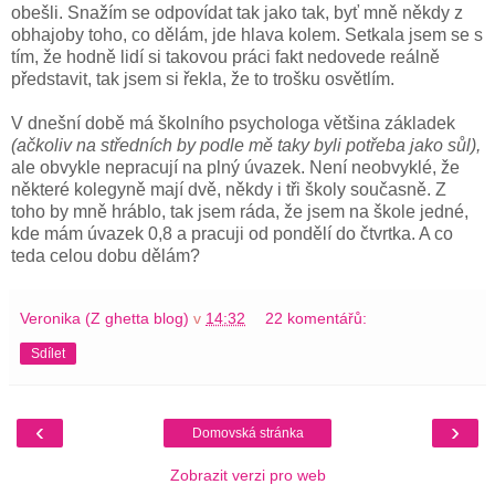
obešli. Snažím se odpovídat tak jako tak, byť mně někdy z
obhajoby toho, co dělám, jde hlava kolem. Setkala jsem se s
tím, že hodně lidí si takovou práci fakt nedovede reálně
představit, tak jsem si řekla, že to trošku osvětlím.
V dnešní době má školního psychologa většina základek
(ačkoliv na středních by podle mě taky byli potřeba jako sůl),
ale obvykle nepracují na plný úvazek. Není neobvyklé, že
některé kolegyně mají dvě, někdy i tři školy současně. Z
toho by mně hráblo, tak jsem ráda, že jsem na škole jedné,
kde mám úvazek 0,8 a pracuji od pondělí do čtvrtka. A co
teda celou dobu dělám?
Veronika (Z ghetta blog)
v
14:32
22 komentářů:
Sdílet
‹
›
Domovská stránka
Zobrazit verzi pro web