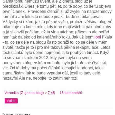
Sama tomu nemůžu uvěřit, ale Z ghetta blog už je
předškolák! Dnes je tomu pět let, od té doby, co se tu objevil
první článek. Pravidelní čtenáři si už zvykli na narozeninový
formát a ani letos to nebude jinak - bude se bilancovat.
Vždycky si říkám, jak to pěkně vyšlo, protože většina blogerů
bilancuje na konci roku, kdy toho mají všichni pak plné zuby
a já si chvíli počkám, až ta vlna utichne, přitom to ale pořád
není tak daleko od kalendářního roku. Jak už jsem
loni
říkala
- to, co se děje na blogu často odráží to, co se děje v mém
životě, takže je to i pro mě taková pěkná rekapitulace. Letos
těch článků bylo úplně nejméně, a to pouhých třináct. Když
to srovnám s rokem 2012, kdy jsem byla na svém
pomyslném blogerském vrcholu, bylo jich přesně čtyřikrát
víc. Od té doby má počet článků klesající tendenci, tak si
sama říkám, jak to bude vypadat dál, jestli to tady celé
nezavřu! Ale ne, nebojte, to zatím nehrozí.
Veronika (Z ghetta blog)
v
7:48
13 komentářů:
Sdílet
úterý 21. února 2017