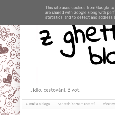
This site uses cookies from Google to d
are shared with Google along with perf
statistics, and to detect and address 
Jídlo, cestování, život.
O mně a o blogu
Abecední seznam receptů
Všechny