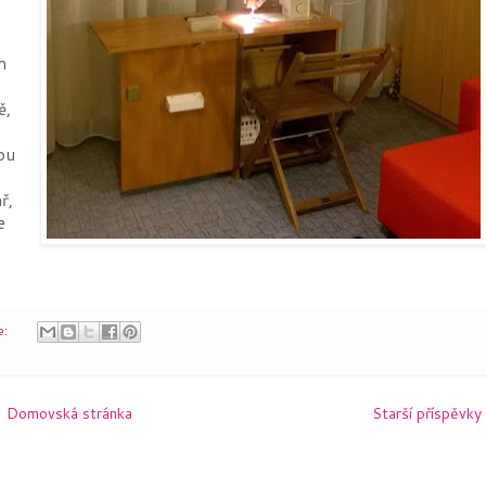
m
a
ě,
ou
ř,
e
e:
Domovská stránka
Starší příspěvky