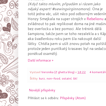
(Když takto mluvím, připadám si rázem jako
nějaký expert! #sewingvirginnomore).
Ona je
totiž jedna věc, ušit něco pod odborným vedení
Honzy Smejkala na super strojích v
Rebelionu
zvládnout to pak replikovat doma na jiné mašin
bez overlocku a bez pomoci. Ale trénink dělá
šampiona, takže jsem se toho nezalekla a s Káj
aka švadlenkou roku jsem šla nakoupit další
látky. Chtěla jsem si ušít znovu potah na polštá
protože jeden puntíkatý krasavec byl na sedačc
poněkud osamělý.
Další informace »
Vystavil
Veronika (Z ghetta blog)
v
18:22
4 komentář
Štítky:
kurz
,
non-food
,
ostatní
,
šití
Novější příspěvky
Přihlásit se k odběru:
Příspěvky (Atom)