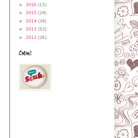
2016
(15)
►
2015
(24)
►
2014
(38)
►
2013
(52)
►
2012
(26)
►
Čtěte!