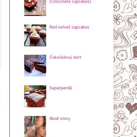
(Chocolate cupcakes)
Red velvet cupcakes
Čokoládový dort
Superperník
Akné story