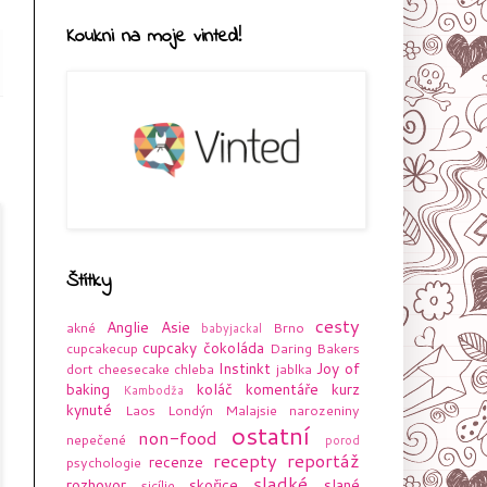
Koukni na moje vinted!
Štítky
cesty
Anglie
Asie
akné
Brno
babyjackal
cupcaky
čokoláda
cupcakecup
Daring Bakers
Instinkt
Joy of
dort
cheesecake
chleba
jablka
baking
koláč
komentáře
kurz
Kambodža
kynuté
Laos
Londýn
Malajsie
narozeniny
ostatní
non-food
nepečené
porod
recepty
reportáž
recenze
psychologie
sladké
rozhovor
skořice
slané
sicílie