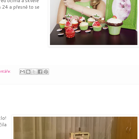
před očima a skvěle
h 24 a přesně to se
ntáře:
lo!
čila