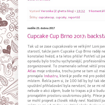
Vystavil
Veronika (Z ghetta blog)
v
19:32
9 komentář
Štítky:
cupcakecup
,
cupcaky
,
reportáž
neděle 23. dubna 2017
Cupcake Cup Brno 2017: backst
Tak už se zase cupcakovalo ve velkým! Loni jse
starostí, takže jsem Cupcake Cup Brno raději ne
konstalaci hvězd, a ta letos přišla! Potřetí už j
opravdu bylo trochu vychytanější, profesionálně
zorganizované. To znamenalo sehnat větší prost
Atlas
moje srdcovka, trochu jsme se tam už mač
pronajala
Industru
, která je podle mě pro pod
místem. Řekla jsem si, že 100 lidí by byl tak id
spuštění přihlašování byla nervózní, že se mi ni
nebude o akci zájem, bude to trapas a já si bud
pronajatém prostoru soukromou párty. Přece j
se mohl projevit a člověk nikdy neví. Naštěstí js