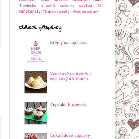
snadné
svatba
Slovinsko
sušenky
šití
tehotenství
valentýn
zdraví
Thajsko
Vietnam
Oblíbené příspěvky
Krémy na cupcakes
Vanilkové cupcakes s
vanilkovým krémem
Cupcake brownies
Čokoládové cupcaky