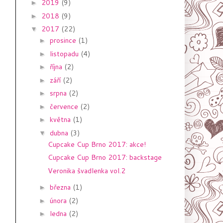
2019
(9)
►
2018
(9)
►
2017
(22)
▼
prosince
(1)
►
listopadu
(4)
►
října
(2)
►
září
(2)
►
srpna
(2)
►
července
(2)
►
května
(1)
►
dubna
(3)
▼
Cupcake Cup Brno 2017: akce!
Cupcake Cup Brno 2017: backstage
Veronika švadlenka vol.2
března
(1)
►
února
(2)
►
ledna
(2)
►