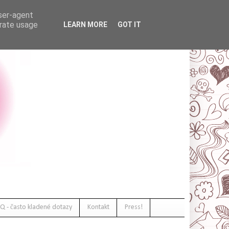
user-agent
erate usage
LEARN MORE
GOT IT
Q - často kladené dotazy
Kontakt
Press!