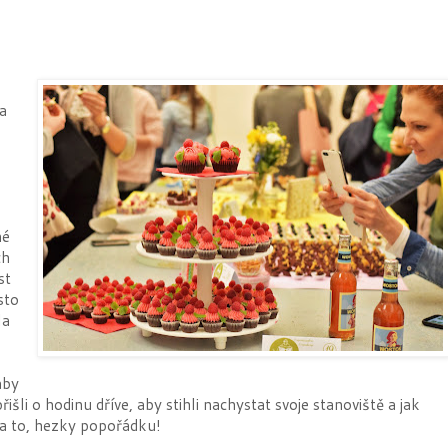
 a
né
ch
st
sto
la
aby
šli o hodinu dříve, aby stihli nachystat svoje stanoviště a jak
na to, hezky popořádku!