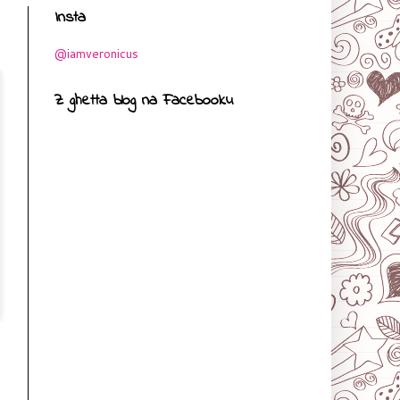
Insta
@iamveronicus
Z ghetta blog na Facebooku