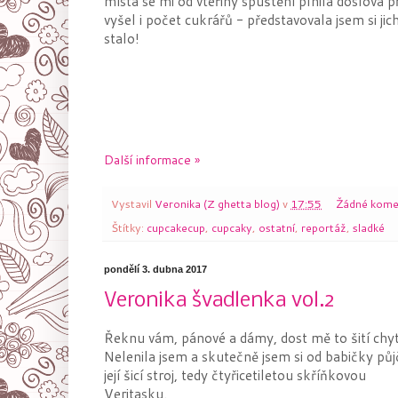
místa se mi od vteřiny spuštění plnila doslova 
vyšel i počet cukrářů - představovala jsem si jic
stalo!
Další informace »
Vystavil
Veronika (Z ghetta blog)
v
17:55
Žádné kome
Štítky:
cupcakecup
,
cupcaky
,
ostatní
,
reportáž
,
sladké
pondělí 3. dubna 2017
Veronika švadlenka vol.2
Řeknu vám, pánové a dámy, dost mě to šití chyt
Nelenila jsem a skutečně jsem si od babičky půj
její šicí stroj, tedy čtyřicetiletou skříňkovou
Veritasku.