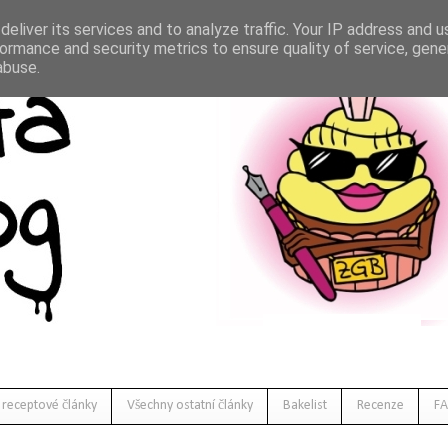
eliver its services and to analyze traffic. Your IP address and 
ormance and security metrics to ensure quality of service, gen
abuse.
 receptové články
Všechny ostatní články
Bakelist
Recenze
FA