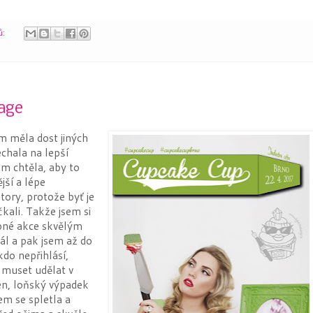
ů:
age
m měla dost jiných
chala na lepší
sem chtěla, aby to
jší a lépe
ory, protože byť je
kali. Takže jsem si
obné akce skvělým
eál a pak jsem až do
kdo nepřihlásí,
u muset udělat v
en, loňský výpadek
em se spletla a