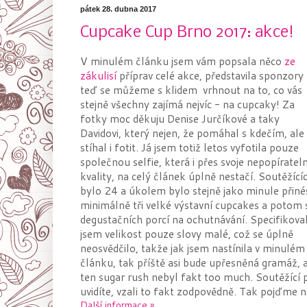
pátek 28. dubna 2017
Cupcake Cup Brno 2017: akce!
V minulém článku jsem vám popsala něco
ze
zákulisí
příprav celé akce, představila sponzory
teď se můžeme s klidem vrhnout na to, co vás
stejně všechny zajímá nejvíc - na cupcaky! Za
fotky moc děkuju Denise Jurčíkové a taky
Davidovi, který nejen, že pomáhal s kdečím, ale
stíhal i fotit. Já jsem totiž letos vyfotila pouze
společnou selfie, která i přes svoje nepopíratel
kvality, na celý článek úplně nestačí. Soutěžící
bylo 24 a úkolem bylo stejně jako minule přiné
minimálně tři velké výstavní cupcakes a potom 
degustačních porcí na ochutnávání. Specifikova
jsem velikost pouze slovy malé, což se úplně
neosvědčilo, takže jak jsem nastínila v minulém
článku, tak příště asi bude upřesněná gramáž, 
ten sugar rush nebyl fakt too much. Soutěžící při
uvidíte, vzali to fakt zodpovědně. Tak pojďme 
Další informace »