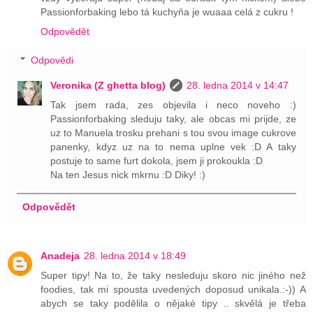
Passionforbaking lebo tá kuchyňa je wuaaa celá z cukru !
Odpovědět
Odpovědi
Veronika (Z ghetta blog)
28. ledna 2014 v 14:47
Tak jsem rada, zes objevila i neco noveho :)
Passionforbaking sleduju taky, ale obcas mi prijde, ze
uz to Manuela trosku prehani s tou svou image cukrove
panenky, kdyz uz na to nema uplne vek :D A taky
postuje to same furt dokola, jsem ji prokoukla :D
Na ten Jesus nick mkrnu :D Diky! :)
Odpovědět
Anadeja
28. ledna 2014 v 18:49
Super tipy! Na to, že taky nesleduju skoro nic jiného než
foodies, tak mi spousta uvedených doposud unikala.:-)) A
abych se taky podělila o nějaké tipy .. skvělá je třeba