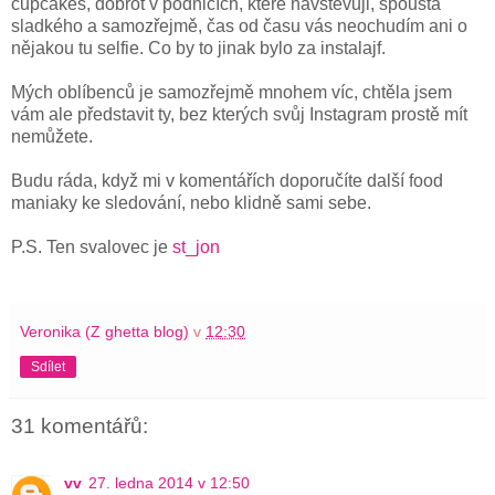
cupcakes, dobrot v podnicích, které navštěvuji, spousta
sladkého a samozřejmě, čas od času vás neochudím ani o
nějakou tu selfie. Co by to jinak bylo za instalajf.
Mých oblíbenců je samozřejmě mnohem víc, chtěla jsem
vám ale představit ty, bez kterých svůj Instagram prostě mít
nemůžete.
Budu ráda, když mi v komentářích doporučíte další food
maniaky ke sledování, nebo klidně sami sebe.
P.S. Ten svalovec je
st_jon
Veronika (Z ghetta blog)
v
12:30
Sdílet
31 komentářů:
vv
27. ledna 2014 v 12:50