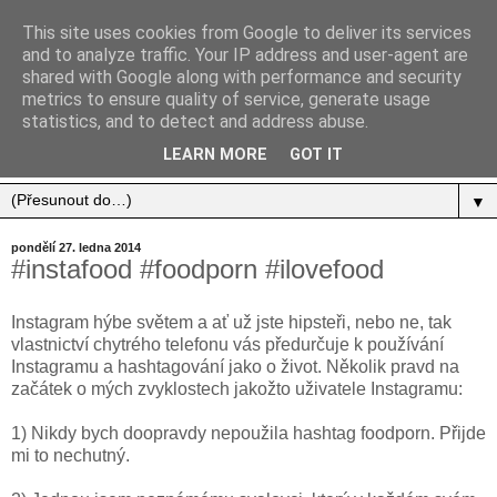
This site uses cookies from Google to deliver its services
and to analyze traffic. Your IP address and user-agent are
shared with Google along with performance and security
metrics to ensure quality of service, generate usage
statistics, and to detect and address abuse.
Jídlo, cestování, život.
LEARN MORE
GOT IT
▼
pondělí 27. ledna 2014
#instafood #foodporn #ilovefood
Instagram hýbe světem a ať už jste hipsteři, nebo ne, tak
vlastnictví chytrého telefonu vás předurčuje k používání
Instagramu a hashtagování jako o život. Několik pravd na
začátek o mých zvyklostech jakožto uživatele Instagramu:
1) Nikdy bych doopravdy nepoužila hashtag foodporn. Přijde
mi to nechutný.