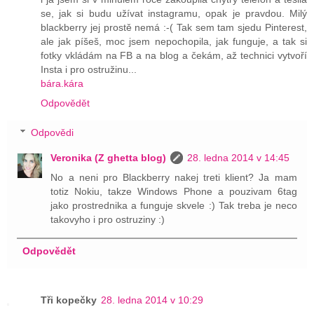
se, jak si budu užívat instagramu, opak je pravdou. Milý
blackberry jej prostě nemá :-( Tak sem tam sjedu Pinterest,
ale jak píšeš, moc jsem nepochopila, jak funguje, a tak si
fotky vkládám na FB a na blog a čekám, až technici vytvoří
Insta i pro ostružinu...
bára.kára
Odpovědět
Odpovědi
Veronika (Z ghetta blog)
28. ledna 2014 v 14:45
No a neni pro Blackberry nakej treti klient? Ja mam
totiz Nokiu, takze Windows Phone a pouzivam 6tag
jako prostrednika a funguje skvele :) Tak treba je neco
takovyho i pro ostruziny :)
Odpovědět
Tři kopečky
28. ledna 2014 v 10:29