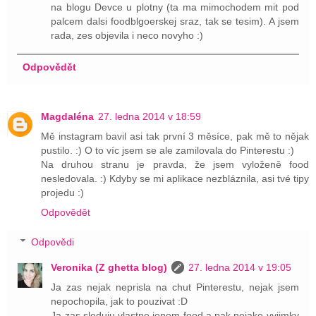
na blogu Devce u plotny (ta ma mimochodem mit pod
palcem dalsi foodblgoerskej sraz, tak se tesim). A jsem
rada, zes objevila i neco novyho :)
Odpovědět
Magdaléna
27. ledna 2014 v 18:59
Mě instagram bavil asi tak první 3 měsíce, pak mě to nějak
pustilo. :) O to víc jsem se ale zamilovala do Pinterestu :)
Na druhou stranu je pravda, že jsem vyloženě food
nesledovala. :) Kdyby se mi aplikace nezbláznila, asi tvé tipy
projedu :)
Odpovědět
Odpovědi
Veronika (Z ghetta blog)
27. ledna 2014 v 19:05
Ja zas nejak neprisla na chut Pinterestu, nejak jsem
nepochopila, jak to pouzivat :D
Ja zas sleduju vlastne jenom food a pak nejake vyjimky