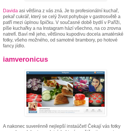
Davida
asi většina z vás zná. Je to profesionální kuchař,
pekař cukrář, který se celý život pohybuje v gastrosvětě a
patří mezi úplnou špičku. V současné době bydlí v Paříži,
píše kuchařky a na Instagram hází všechno, na co zrovna
natrefí. Baví mě jeho, většinou kupodivu docela amatérské
fotky, všeho možného, od samotné brambory, po hotové
fancy jídlo.
iamveronicus
A nakonec suverénně nejlepší instaúčet! Čekají vás fotky