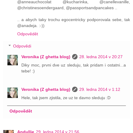
@anneauchocolat @kucharinka, @canellevanille,
@christinesoendergaard, @passportsandpancakes ..
.. a abych taky trochu egocentricky podporovala sebe, tak
@anadeja. :-))
Odpovědět
Odpovědi
Veronika (Z ghetta blog)
28. ledna 2014 v 20:27
Diky moc, prvni dve uz sleduju, tak pridam i ostatni...a
tebe! :)
Veronika (Z ghetta blog)
29. ledna 2014 v 1:12
Hele, tak jsem zjistila, ze uz te davno sleduju :D
Odpovědět
Andullie
29. ledna 2014 v 21:56