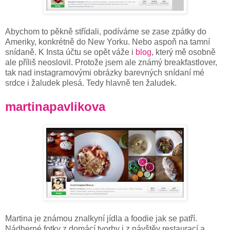
Abychom to pěkně střídali, podíváme se zase zpátky do
Ameriky, konkrétně do New Yorku. Nebo aspoň na tamní
snídaně. K Insta účtu se opět váže i
blog
, který mě osobně
ale příliš neoslovil. Protože jsem ale známý breakfastlover,
tak nad instagramovými obrázky barevných snídaní mé
srdce i žaludek plesá. Tedy hlavně ten žaludek.
martinapavlikova
Martina je známou znalkyní jídla a foodie jak se patří.
Nádherné fotky z domácí tvorby i z návštěv restaurací a