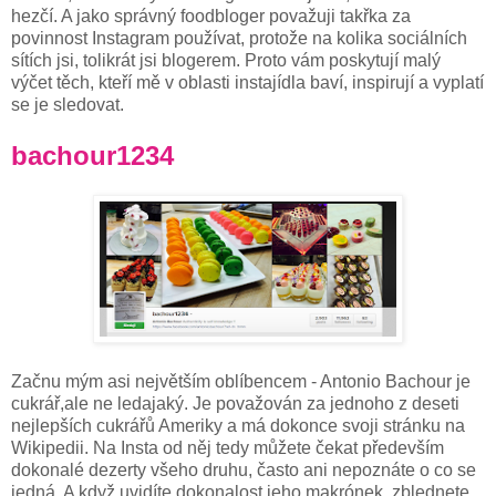
hezčí. A jako správný foodbloger považuji takřka za
povinnost Instagram používat, protože na kolika sociálních
sítích jsi, tolikrát jsi blogerem. Proto vám poskytují malý
výčet těch, kteří mě v oblasti instajídla baví, inspirují a vyplatí
se je sledovat.
bachour1234
Začnu mým asi největším oblíbencem - Antonio Bachour je
cukrář,ale ne ledajaký. Je považován za jednoho z deseti
nejlepších cukrářů Ameriky a má dokonce svoji stránku na
Wikipedii. Na Insta od něj tedy můžete čekat především
dokonalé dezerty všeho druhu, často ani nepoznáte o co se
jedná. A když uvidíte dokonalost jeho makrónek, zblednete