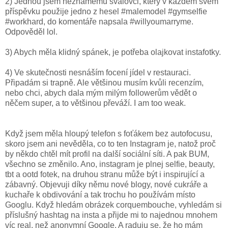
2) Jednou jsem neznámému svalovci, který v každém svém
příspěvku použije jedno z hesel #malemodel #gymselfie
#workhard, do komentáře napsala #willyoumarryme.
Odpověděl lol.
3) Abych měla klidný spánek, je potřeba olajkovat instafotky.
4) Ve skutečnosti nesnáším focení jídel v restauraci.
Připadám si trapně. Ale většinou musím kvůli recenzím,
nebo chci, abych dala mým milým followerům vědět o
něčem super, a to většinou převáží. I am too weak.
Když jsem měla hloupý telefon s foťákem bez autofocusu,
skoro jsem ani nevěděla, co to ten Instagram je, natož proč
by někdo chtěl mít profil na další sociální síti. A pak BUM,
všechno se změnilo. Ano, instagram je plnej selfie, beauty,
tbt a ootd fotek, na druhou stranu může být i inspirující a
zábavný. Objevuji díky němu nové blogy, nové cukráře a
kuchaře k obdivování a tak trochu ho používám místo
Googlu. Když hledám obrázek corquembouche, vyhledám si
příslušný hashtag na insta a přijde mi to najednou mnohem
víc real, než anonymní Google. A raduju se, že ho mám