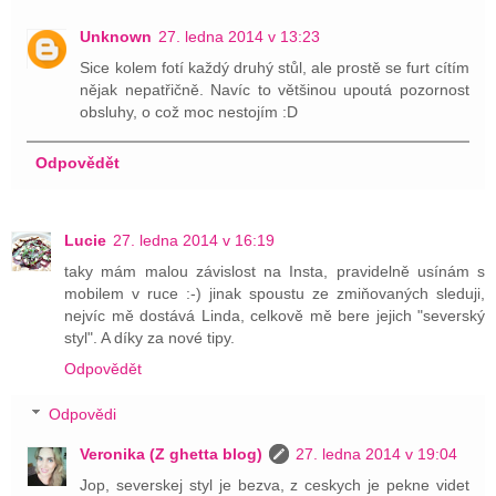
Unknown
27. ledna 2014 v 13:23
Sice kolem fotí každý druhý stůl, ale prostě se furt cítím
nějak nepatřičně. Navíc to většinou upoutá pozornost
obsluhy, o což moc nestojím :D
Odpovědět
Lucie
27. ledna 2014 v 16:19
taky mám malou závislost na Insta, pravidelně usínám s
mobilem v ruce :-) jinak spoustu ze zmiňovaných sleduji,
nejvíc mě dostává Linda, celkově mě bere jejich "severský
styl". A díky za nové tipy.
Odpovědět
Odpovědi
Veronika (Z ghetta blog)
27. ledna 2014 v 19:04
Jop, severskej styl je bezva, z ceskych je pekne videt