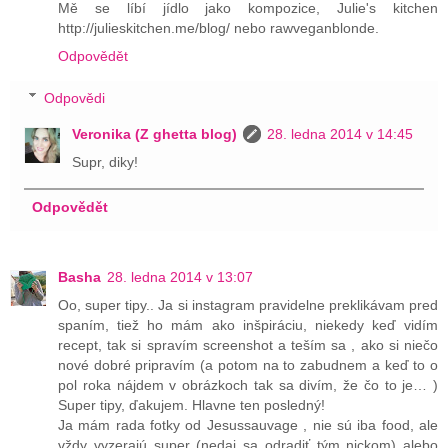
Mě se líbí jídlo jako kompozice, Julie's kitchen
http://julieskitchen.me/blog/ nebo rawveganblonde.
Odpovědět
Odpovědi
Veronika (Z ghetta blog)
28. ledna 2014 v 14:45
Supr, diky!
Odpovědět
Basha
28. ledna 2014 v 13:07
Oo, super tipy.. Ja si instagram pravidelne preklikávam pred
spaním, tiež ho mám ako inšpiráciu, niekedy keď vidím
recept, tak si spravím screenshot a teším sa , ako si niečo
nové dobré pripravím (a potom na to zabudnem a keď to o
pol roka nájdem v obrázkoch tak sa divím, že čo to je… )
Super tipy, ďakujem. Hlavne ten posledný!
Ja mám rada fotky od Jesussauvage , nie sú iba food, ale
vždy vyzerajú super (nedaj sa odradiť tým nickom) alebo