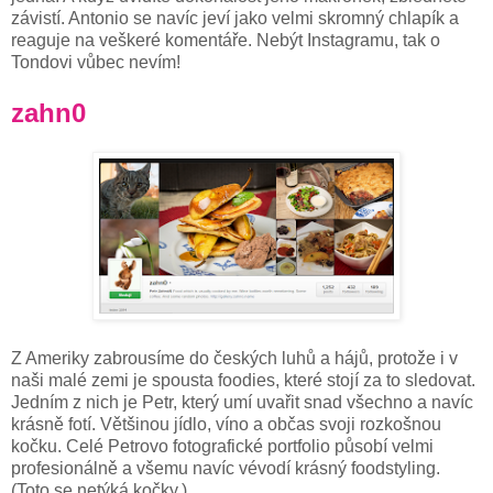
závistí. Antonio se navíc jeví jako velmi skromný chlapík a
reaguje na veškeré komentáře. Nebýt Instagramu, tak o
Tondovi vůbec nevím!
zahn0
Z Ameriky zabrousíme do českých luhů a hájů, protože i v
naši malé zemi je spousta foodies, které stojí za to sledovat.
Jedním z nich je Petr, který umí uvařit snad všechno a navíc
krásně fotí. Většinou jídlo, víno a občas svoji rozkošnou
kočku. Celé Petrovo fotografické portfolio působí velmi
profesionálně a všemu navíc vévodí krásný foodstyling.
(Toto se netýká kočky.)