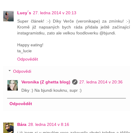
Lucy´s
27. ledna 2014 v 20:13
Super článek! :-) Díky Verče (veronikape) za zmínku! :-)
Kromě již napsaných bych ráda přidala ještě začínající
instagramistku, zato ale velkou foodloverku @bjundi.
Happy eating!
ta_lucie
Odpovědět
Odpovědi
Veronika (Z ghetta blog)
27. ledna 2014 v 20:36
Diky :) Na bjundi kouknu, supr :)
Odpovědět
Bára
28. ledna 2014 v 8:16
i já jsem si v minulém roce zakoupila chytrý telefon a těšila