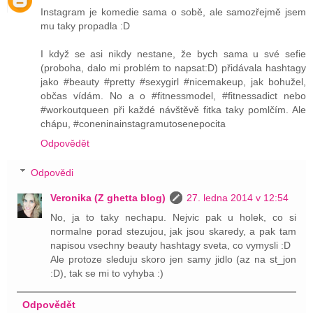
Instagram je komedie sama o sobě, ale samozřejmě jsem
mu taky propadla :D
I když se asi nikdy nestane, že bych sama u své sefie
(proboha, dalo mi problém to napsat:D) přidávala hashtagy
jako #beauty #pretty #sexygirl #nicemakeup, jak bohužel,
občas vídám. No a o #fitnessmodel, #fitnessadict nebo
#workoutqueen při každé návštěvě fitka taky pomlčím. Ale
chápu, #coneninainstagramutosenepocita
Odpovědět
Odpovědi
Veronika (Z ghetta blog)
27. ledna 2014 v 12:54
No, ja to taky nechapu. Nejvic pak u holek, co si
normalne porad stezujou, jak jsou skaredy, a pak tam
napisou vsechny beauty hashtagy sveta, co vymysli :D
Ale protoze sleduju skoro jen samy jidlo (az na st_jon
:D), tak se mi to vyhyba :)
Odpovědět