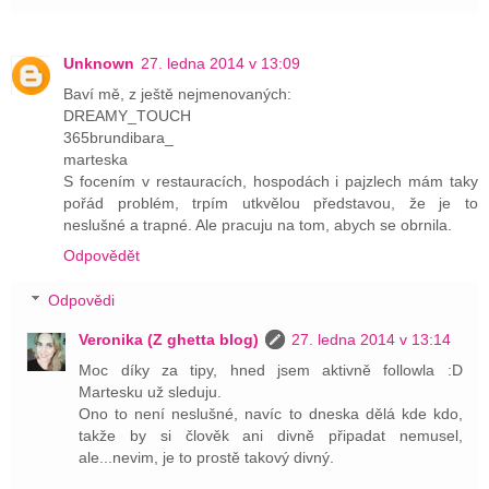
Unknown
27. ledna 2014 v 13:09
Baví mě, z ještě nejmenovaných:
DREAMY_TOUCH
365brundibara_
marteska
S focením v restauracích, hospodách i pajzlech mám taky
pořád problém, trpím utkvělou představou, že je to
neslušné a trapné. Ale pracuju na tom, abych se obrnila.
Odpovědět
Odpovědi
Veronika (Z ghetta blog)
27. ledna 2014 v 13:14
Moc díky za tipy, hned jsem aktivně followla :D
Martesku už sleduju.
Ono to není neslušné, navíc to dneska dělá kde kdo,
takže by si člověk ani divně připadat nemusel,
ale...nevim, je to prostě takový divný.