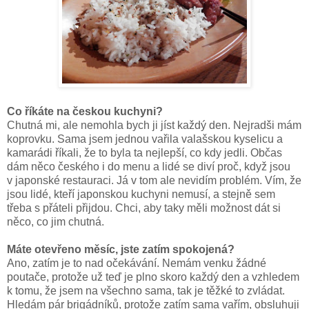
Co říkáte na českou kuchyni?
Chutná mi, ale nemohla bych ji jíst každý den. Nejradši mám
koprovku. Sama jsem jednou vařila valašskou kyselicu a
kamarádi říkali, že to byla ta nejlepší, co kdy jedli. Občas
dám něco českého i do menu a lidé se diví proč, když jsou
v japonské restauraci. Já v tom ale nevidím problém. Vím, že
jsou lidé, kteří japonskou kuchyni nemusí, a stejně sem
třeba s přáteli přijdou. Chci, aby taky měli možnost dát si
něco, co jim chutná.
Máte otevřeno měsíc, jste zatím spokojená?
Ano, zatím je to nad očekávání. Nemám venku žádné
poutače, protože už teď je plno skoro každý den a vzhledem
k tomu, že jsem na všechno sama, tak je těžké to zvládat.
Hledám pár brigádníků, protože zatím sama vařím, obsluhuji