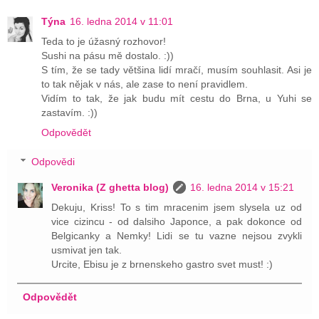
Týna
16. ledna 2014 v 11:01
Teda to je úžasný rozhovor!
Sushi na pásu mě dostalo. :))
S tím, že se tady většina lidí mračí, musím souhlasit. Asi je
to tak nějak v nás, ale zase to není pravidlem.
Vidím to tak, že jak budu mít cestu do Brna, u Yuhi se
zastavím. :))
Odpovědět
Odpovědi
Veronika (Z ghetta blog)
16. ledna 2014 v 15:21
Dekuju, Kriss! To s tim mracenim jsem slysela uz od
vice cizincu - od dalsiho Japonce, a pak dokonce od
Belgicanky a Nemky! Lidi se tu vazne nejsou zvykli
usmivat jen tak.
Urcite, Ebisu je z brnenskeho gastro svet must! :)
Odpovědět