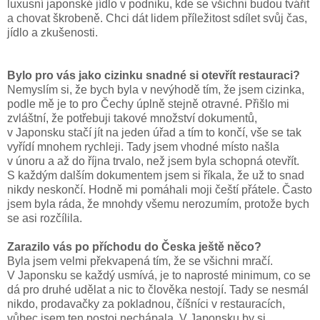
luxusní japonské jídlo v podniku, kde se všichni budou tvářit
a chovat škrobeně. Chci dát lidem příležitost sdílet svůj čas,
jídlo a zkušenosti.
Bylo pro vás jako cizinku snadné si otevřít restauraci?
Nemyslím si, že bych byla v nevýhodě tím, že jsem cizinka,
podle mě je to pro Čechy úplně stejně otravné. Přišlo mi
zvláštní, že potřebuji takové množství dokumentů,
v Japonsku stačí jít na jeden úřad a tím to končí, vše se tak
vyřídí mnohem rychleji. Tady jsem vhodné místo našla
v únoru a až do října trvalo, než jsem byla schopná otevřít.
S každým dalším dokumentem jsem si říkala, že už to snad
nikdy neskončí. Hodně mi pomáhali moji čeští přátele. Často
jsem byla ráda, že mnohdy všemu nerozumím, protože bych
se asi rozčílila.
Zarazilo vás po příchodu do Česka ještě něco?
Byla jsem velmi překvapená tím, že se všichni mračí.
V Japonsku se každý usmívá, je to naprosté minimum, co se
dá pro druhé udělat a nic to člověka nestojí. Tady se nesmál
nikdo, prodavačky za pokladnou, číšníci v restauracích,
vůbec jsem ten postoj nechápala. V Japonsku by si