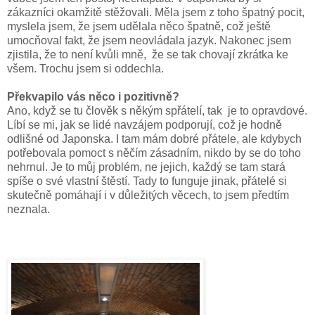
zákazníci okamžitě stěžovali. Měla jsem z toho špatný pocit,
myslela jsem, že jsem udělala něco špatně, což ještě
umocňoval fakt, že jsem neovládala jazyk. Nakonec jsem
zjistila, že to není kvůli mně, že se tak chovají zkrátka ke
všem. Trochu jsem si oddechla.
Překvapilo vás něco i pozitivně?
Ano, když se tu člověk s někým spřátelí, tak je to opravdové.
Líbí se mi, jak se lidé navzájem podporují, což je hodně
odlišné od Japonska. I tam mám dobré přátele, ale kdybych
potřebovala pomoct s něčím zásadním, nikdo by se do toho
nehrnul. Je to můj problém, ne jejich, každý se tam stará
spíše o své vlastní štěstí. Tady to funguje jinak, přátelé si
skutečně pomáhají i v důležitých věcech, to jsem předtím
neznala.