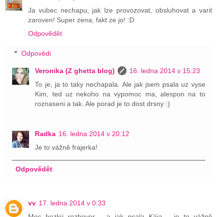
Ja vubec nechapu, jak lze provozovat, obsluhovat a varit
zaroven! Super zena, fakt ze jo! :D
Odpovědět
Odpovědi
Veronika (Z ghetta blog)
16. ledna 2014 v 15:23
To je, ja to taky nechapala. Ale jak jsem psala uz vyse
Kim, ted uz nekoho na vypomoc ma, alespon na to
roznaseni a tak. Ale porad je to dost drsny :)
Radka
16. ledna 2014 v 20:12
Je to vážně frajerka!
Odpovědět
vv
17. ledna 2014 v 0:33
Moc hezký rozhovor - a jak psala Kája - je to vážně