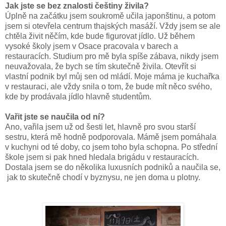
Jak jste se bez znalosti češtiny živila?
Úplně na začátku jsem soukromě učila japonštinu, a potom
jsem si otevřela centrum thajských masáží. Vždy jsem se ale
chtěla živit něčím, kde bude figurovat jídlo. Už během
vysoké školy jsem v Osace pracovala v barech a
restauracích. Studium pro mě byla spíše zábava, nikdy jsem
neuvažovala, že bych se tím skutečně živila. Otevřít si
vlastní podnik byl můj sen od mládí. Moje máma je kuchařka
v restauraci, ale vždy snila o tom, že bude mít něco svého,
kde by prodávala jídlo hlavně studentům.
Vařit jste se naučila od ní?
Ano, vařila jsem už od šesti let, hlavně pro svou starší
sestru, která mě hodně podporovala. Mámě jsem pomáhala
v kuchyni od té doby, co jsem toho byla schopna. Po střední
škole jsem si pak hned hledala brigádu v restauracích.
Dostala jsem se do několika luxusních podniků a naučila se,
jak to skutečně chodí v byznysu, ne jen doma u plotny.