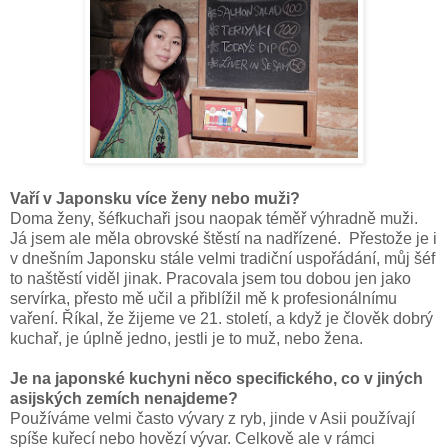
Vaří v Japonsku více ženy nebo muži?
Doma ženy, šéfkuchaři jsou naopak téměř výhradně muži.
Já jsem ale měla obrovské štěstí na nadřízené. Přestože je i
v dnešním Japonsku stále velmi tradiční uspořádání, můj šéf
to naštěstí viděl jinak. Pracovala jsem tou dobou jen jako
servírka, přesto mě učil a přiblížil mě k profesionálnímu
vaření. Říkal, že žijeme ve 21. století, a když je člověk dobrý
kuchař, je úplně jedno, jestli je to muž, nebo žena.
Je na japonské kuchyni něco specifického, co v jiných
asijských zemích nenajdeme?
Používáme velmi často vývary z ryb, jinde v Asii používají
spíše kuřecí nebo hovězí vývar. Celkově ale v rámci