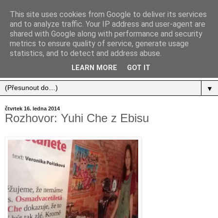
This site uses cookies from Google to deliver its services
and to analyze traffic. Your IP address and user-agent are
shared with Google along with performance and security
metrics to ensure quality of service, generate usage
statistics, and to detect and address abuse.
Jídlo, cestování, život.
LEARN MORE
GOT IT
▼
čtvrtek 16. ledna 2014
Rozhovor: Yuhi Che z Ebisu