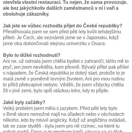
otevřela vlastní restauraci. Tu nejen, že sama provozuje,
ale bez jakýchkoliv dalších zaměstnanců v ní i vaří a
obsluhuje zákazníky.
Jak jste se vůbec rozhodla přijet do České republiky?
Přestěhovala jsem se sem před pěti lety kvůli tehdejšímu
příteli. Je Čech, ale seznámili jsme se v Japonsku, když
jsme oba dokončovali stejnou univerzitu v Osace.
Bylo to těžké rozhodnutí?
Ani ne, už odmala jsem chtěla bydlet v zahraničí, táhlo mě to
pryč, jen jsem nevěděla, kam přesně. Bývalý přítel pak přišel
s nápadem, že Česká republika je dobrý start, protože to je
malá země s poměrně levným životem. Ani pro mou rodinu
to příliš překvapivé nebylo. Věděli, že jsem vždycky chtěla
žít v jiné zemi, bylo spíš otázkou toho, kdy to přijde.
Jaké byly začátky?
Velký problém jsem měla s jazykem. Před pěti lety bylo
v Brně skoro nemožné najít na úřadech nebo v obchodech
někoho, kdo by mluvil anglicky. Když už angličtinu ovládali,
tak se zase styděli - byla jsem pro ně cizinec, na které tu
nebyli zvyklí. Dnes je to mnohem lepší, situace se za těch