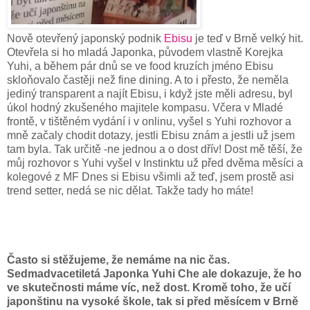
Nově otevřený japonský podnik
Ebisu
je teď v Brně velký hit.
Otevřela si ho mladá Japonka, původem vlastně Korejka
Yuhi, a během pár dnů se ve food kruzích jméno Ebisu
skloňovalo častěji než fine dining. A to i přesto, že neměla
jediný transparent a najít Ebisu, i když jste měli adresu, byl
úkol hodný zkušeného majitele kompasu. Včera v Mladé
frontě, v tištěném vydání i v onlinu, vyšel s Yuhi rozhovor a
mně začaly chodit dotazy, jestli Ebisu znám a jestli už jsem
tam byla. Tak určitě -ne jednou a o dost dřív! Dost mě těší, že
můj rozhovor s Yuhi vyšel v Instinktu už před dvěma měsíci a
kolegové z MF Dnes si Ebisu všimli až teď, jsem prostě asi
trend setter, nedá se nic dělat. Takže tady ho máte!
Často si stěžujeme, že nemáme na nic čas.
Sedmadvacetiletá Japonka Yuhi Che ale dokazuje, že ho
ve
skutečnosti máme víc, než dost. Kromě toho, že učí
japonštinu na vysoké škole, tak si před měsícem v Brně