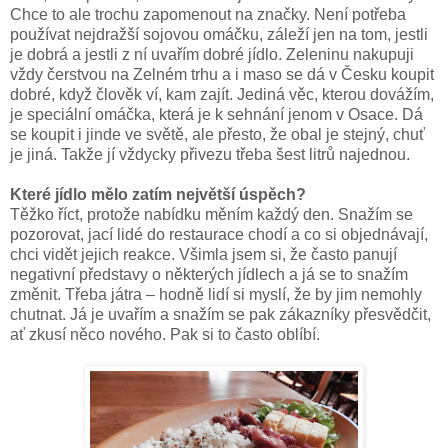
Chce to ale trochu zapomenout na značky. Není potřeba
používat nejdražší sojovou omáčku, záleží jen na tom, jestli
je dobrá a jestli z ní uvařím dobré jídlo. Zeleninu nakupuji
vždy čerstvou na Zelném trhu a i maso se dá v Česku koupit
dobré, když člověk ví, kam zajít. Jediná věc, kterou dovážím,
je speciální omáčka, která je k sehnání jenom v Osace. Dá
se koupit i jinde ve světě, ale přesto, že obal je stejný, chuť
je jiná. Takže jí vždycky přivezu třeba šest litrů najednou.
Které jídlo mělo zatím největší úspěch?
Těžko říct, protože nabídku měním každý den. Snažím se
pozorovat, jací lidé do restaurace chodí a co si objednávají,
chci vidět jejich reakce. Všimla jsem si, že často panují
negativní představy o některých jídlech a já se to snažím
změnit. Třeba játra – hodně lidí si myslí, že by jim nemohly
chutnat. Já je uvařím a snažím se pak zákazníky přesvědčit,
ať zkusí něco nového. Pak si to často oblíbí.