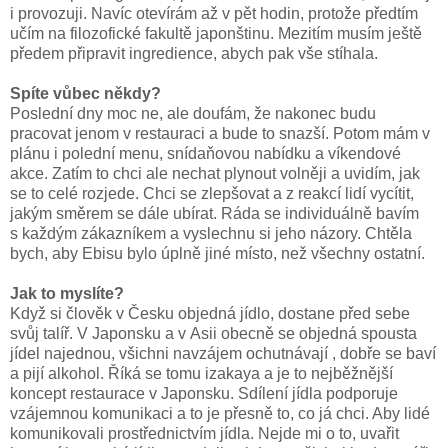
i provozuji. Navíc otevírám až v pět hodin, protože předtím
učím na filozofické fakultě japonštinu. Mezitím musím ještě
předem připravit ingredience, abych pak vše stíhala.
Spíte vůbec někdy?
Poslední dny moc ne, ale doufám, že nakonec budu
pracovat jenom v restauraci a bude to snazší. Potom mám v
plánu i polední menu, snídaňovou nabídku a víkendové
akce. Zatím to chci ale nechat plynout volněji a uvidím, jak
se to celé rozjede. Chci se zlepšovat a z reakcí lidí vycítit,
jakým směrem se dále ubírat. Ráda se individuálně bavím
s každým zákazníkem a vyslechnu si jeho názory. Chtěla
bych, aby Ebisu bylo úplně jiné místo, než všechny ostatní.
Jak to myslíte?
Když si člověk v Česku objedná jídlo, dostane před sebe
svůj talíř. V Japonsku a v Asii obecně se objedná spousta
jídel najednou, všichni navzájem ochutnávají , dobře se baví
a pijí alkohol. Říká se tomu izakaya a je to nejběžnější
koncept restaurace v Japonsku. Sdílení jídla podporuje
vzájemnou komunikaci a to je přesně to, co já chci. Aby lidé
komunikovali prostřednictvím jídla. Nejde mi o to, uvařit