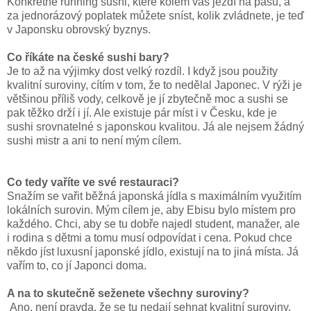
Konkrétně running sushi, které kolem vás jezdí na pásu, a
za jednorázový poplatek můžete sníst, kolik zvládnete, je teď
v Japonsku obrovský byznys.
Co říkáte na české sushi bary?
Je to až na výjimky dost velký rozdíl. I když jsou použity
kvalitní suroviny, cítím v tom, že to nedělal Japonec. V rýži je
většinou příliš vody, celkově je jí zbytečně moc a sushi se
pak těžko drží i jí. Ale existuje pár míst i v Česku, kde je
sushi srovnatelné s japonskou kvalitou. Já ale nejsem žádný
sushi mistr a ani to není mým cílem.
Co tedy vaříte ve své restauraci?
Snažím se vařit běžná japonská jídla s maximálním využitím
lokálních surovin. Mým cílem je, aby Ebisu bylo místem pro
každého. Chci, aby se tu dobře najedl student, manažer, ale
i rodina s dětmi a tomu musí odpovídat i cena. Pokud chce
někdo jíst luxusní japonské jídlo, existují na to jiná místa. Já
vařím to, co jí Japonci doma.
A na to skutečně seženete všechny suroviny?
Ano, není pravda, že se tu nedají sehnat kvalitní suroviny.