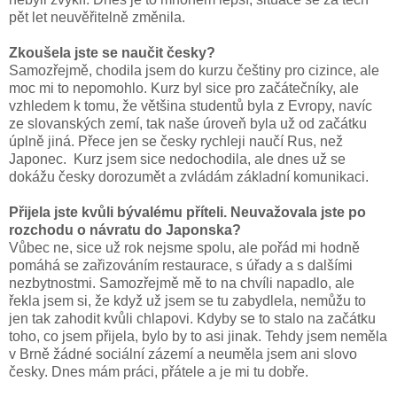
pět let neuvěřitelně změnila.
Zkoušela jste se naučit česky?
Samozřejmě, chodila jsem do kurzu češtiny pro cizince, ale
moc mi to nepomohlo. Kurz byl sice pro začátečníky, ale
vzhledem k tomu, že většina studentů byla z Evropy, navíc
ze slovanských zemí, tak naše úroveň byla už od začátku
úplně jiná. Přece jen se česky rychleji naučí Rus, než
Japonec. Kurz jsem sice nedochodila, ale dnes už se
dokážu česky dorozumět a zvládám základní komunikaci.
Přijela jste kvůli bývalému příteli. Neuvažovala jste po
rozchodu o návratu do Japonska?
Vůbec ne, sice už rok nejsme spolu, ale pořád mi hodně
pomáhá se zařizováním restaurace, s úřady a s dalšími
nezbytnostmi. Samozřejmě mě to na chvíli napadlo, ale
řekla jsem si, že když už jsem se tu zabydlela, nemůžu to
jen tak zahodit kvůli chlapovi. Kdyby se to stalo na začátku
toho, co jsem přijela, bylo by to asi jinak. Tehdy jsem neměla
v Brně žádné sociální zázemí a neuměla jsem ani slovo
česky. Dnes mám práci, přátele a je mi tu dobře.