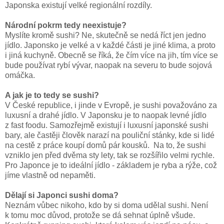
Japonska existují velké regionální rozdíly.
Národní pokrm tedy neexistuje?
Myslíte kromě sushi? Ne, skutečně se nedá říct jen jedno
jídlo. Japonsko je velké a v každé části je jiné klima, a proto
i jiná kuchyně. Obecně se říká, že čím více na jih, tím více se
bude používat rybí vývar, naopak na severu to bude sojová
omáčka.
A jak je to tedy se sushi?
V České republice, i jinde v Evropě, je sushi považováno za
luxusní a drahé jídlo. V Japonsku je to naopak levné jídlo
z fast foodu. Samozřejmě existují i luxusní japonské sushi
bary, ale častěji člověk narazí na pouliční stánky, kde si lidé
na cestě z práce koupí domů pár kousků. Na to, že sushi
vzniklo jen před dvěma sty lety, tak se rozšířilo velmi rychle.
Pro Japonce je to ideální jídlo - základem je ryba a rýže, což
jíme vlastně od nepaměti.
Dělají si Japonci sushi doma?
Neznám vůbec nikoho, kdo by si doma udělal sushi. Není
k tomu moc důvod, protože se dá sehnat úplně všude.