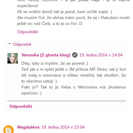
superžena!
Až se vrátím domů tak je jasné, kam určitě zajdu :)
Ale musím říct, že občas mám pocit, že se i Rakušáci mračí
ještě víc než Češi, a to je co říct :D
Odpovědět
Odpovědi
Veronika (Z ghetta blog)
19. ledna 2014 v 14:04
Díky, taky si myslím, že se povedl :)
Teď jak s ní vyšel ještě v JM příloze MF Dnes, tak jí furt
lidi volaj o rezervace a vůbec nestíhá, tak doufám, že
to všechno ustojí :)
Fakt jo? Tak to já třeba s Němcema má zkušenos
opačnou :)
Odpovědět
Magdaléna
19. ledna 2014 v 13:04