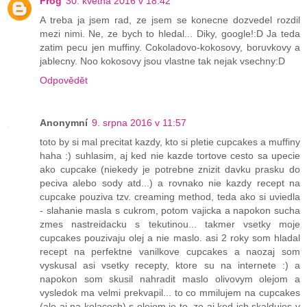
Frog
30. května 2016 v 18:42
A treba ja jsem rad, ze jsem se konecne dozvedel rozdil
mezi nimi. Ne, ze bych to hledal... Diky, google!:D Ja teda
zatim pecu jen muffiny. Cokoladovo-kokosovy, boruvkovy a
jablecny. Noo kokosovy jsou vlastne tak nejak vsechny:D
Odpovědět
Anonymní
9. srpna 2016 v 11:57
toto by si mal precitat kazdy, kto si pletie cupcakes a muffiny
haha :) suhlasim, aj ked nie kazde tortove cesto sa upecie
ako cupcake (niekedy je potrebne znizit davku prasku do
peciva alebo sody atd...) a rovnako nie kazdy recept na
cupcake pouziva tzv. creaming method, teda ako si uviedla
- slahanie masla s cukrom, potom vajicka a napokon sucha
zmes nastreidacku s tekutinou... takmer vsetky moje
cupcakes pouzivaju olej a nie maslo. asi 2 roky som hladal
recept na perfektne vanilkove cupcakes a naozaj som
vyskusal asi vsetky recepty, ktore su na internete :) a
napokon som skusil nahradit maslo olivovym olejom a
vysledok ma velmi prekvapil... to co mmilujem na cupcakes
(ale aj na kolacoch) s olejom je to, ze aj ked ich skaldujes v