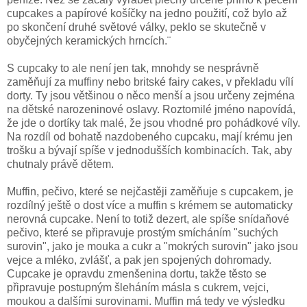
cupcakes a papírové košíčky na jedno použití, což bylo až
po skončení druhé světové války, peklo se skutečně v
obyčejných keramických hrncích.¨
S cupcaky to ale není jen tak, mnohdy se nesprávně
zaměňují za muffiny nebo britské fairy cakes, v překladu vílí
dorty. Ty jsou většinou o něco menší a jsou určeny zejména
na dětské narozeninové oslavy. Roztomilé jméno napovídá,
že jde o dortíky tak malé, že jsou vhodné pro pohádkové víly.
Na rozdíl od bohatě nazdobeného cupcaku, mají krému jen
trošku a bývají spíše v jednodušších kombinacích. Tak, aby
chutnaly právě dětem.
Muffin, pečivo, které se nejčastěji zaměňuje s cupcakem, je
rozdílný ještě o dost více a muffin s krémem se automaticky
nerovná cupcake. Není to totiž dezert, ale spíše
snídaňové
pečivo, které se připravuje prostým smícháním "suchých
surovin", jako je mouka a cukr a "mokrých surovin" jako jsou
vejce a mléko, zvlášť, a pak jen spojených dohromady.
Cupcake je opravdu zmenšenina dortu, takže těsto se
připravuje postupným šleháním másla s cukrem, vejci,
moukou a dalšími surovinami. Muffin má tedy ve výsledku