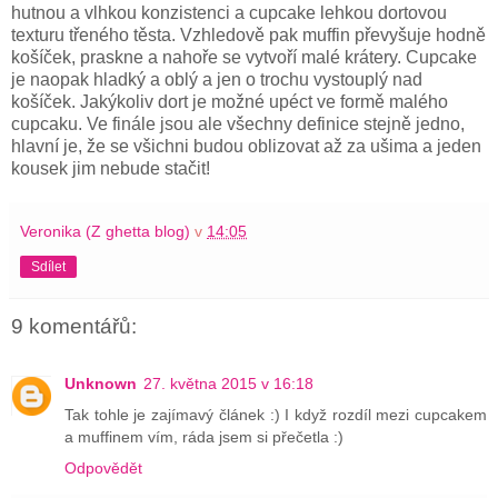
hutnou a vlhkou konzistenci a cupcake lehkou dortovou
texturu třeného těsta. Vzhledově pak muffin převyšuje hodně
košíček, praskne a nahoře se vytvoří malé krátery. Cupcake
je naopak hladký a oblý a jen o trochu vystouplý nad
košíček. Jakýkoliv dort je možné upéct ve formě malého
cupcaku. Ve finále jsou ale všechny definice stejně jedno,
hlavní je, že se všichni budou oblizovat až za ušima a jeden
kousek jim nebude stači
t!
Veronika (Z ghetta blog)
v
14:05
Sdílet
9 komentářů:
Unknown
27. května 2015 v 16:18
Tak tohle je zajímavý článek :) I když rozdíl mezi cupcakem
a muffinem vím, ráda jsem si přečetla :)
Odpovědět