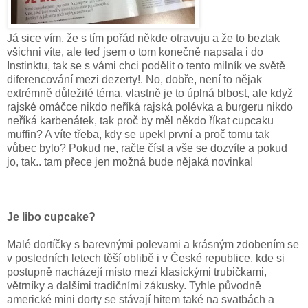
Já sice vím, že s tím pořád někde otravuju a že to beztak
všichni víte, ale teď jsem o tom konečně
napsala i do
Instinktu, tak se s vámi chci podělit o tento milník ve světě
diferencování mezi dezerty!. No, dobře, není to nějak
extrémně důležité téma, vlastně je to úplná blbost, ale když
rajské omáčce nikdo neříká rajská polévka a burgeru nikdo
neříká karbenátek, tak proč by měl někdo říkat cupcaku
muffin? A víte třeba, kdy se upekl první a proč tomu tak
vůbec bylo? Pokud ne, račte číst a vše se dozvíte a pokud
jo, tak.. tam přece jen možná bude nějaká novinka!
Je libo cupcake?
Malé dortíčky s barevnými polevami a krásným zdobením se
v posledních letech těší oblibě i v České republice, kde si
postupně nacházejí místo mezi klasickými trubičkami,
větrníky a dalšími tradičními zákusky. Tyhle původně
americké mini dorty se stávají hitem také na svatbách a