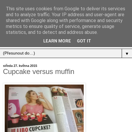
This site uses cookies from Google to deliver its services
and to analyze traffic. Your IP address and user-agent are
shared with Google along with performance and security
metrics to ensure quality of service, generate usage
statistics, and to detect and address abuse.
Jídlo, cestování, život.
LEARN MORE
GOT IT
▼
středa 27. května 2015
Cupcake versus muffin