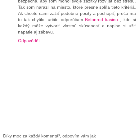
bezpečná, aby som mohol svoje zážitky rozvíjať bez stresu.
Tak som narazil na miesto, ktoré presne spĺňa tieto kritériá.
Ak chcete sami zažiť podobné pocity a pochopiť, prečo ma
to tak chytilo, určite odporúčam
Betonred kasino
, kde si
každý môže vytvoriť vlastnú skúsenosť a naplno si užiť
napätie aj zábavu.
Odpovědět
Díky moc za každý komentář, odpovím vám jak