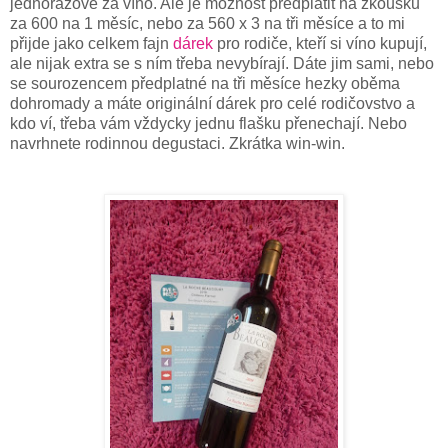
jednorázově za víno. Ale je možnost předplatit na zkoušku
za 600 na 1 měsíc, nebo za 560 x 3 na tři měsíce a to mi
přijde jako celkem fajn
dárek
pro rodiče, kteří si víno kupují,
ale nijak extra se s ním třeba nevybírají. Dáte jim sami, nebo
se sourozencem předplatné na tři měsíce hezky oběma
dohromady a máte originální dárek pro celé rodičovstvo a
kdo ví, třeba vám vždycky jednu flašku přenechají. Nebo
navrhnete rodinnou degustaci. Zkrátka win-win.