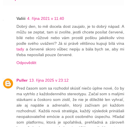
Valiii
4. října 2021 v 11:40
Dobrý den, to mě docela dost zaujalo, je to dobrý nápad. A
můžu se zeptat, tam si zvolíte, jestli chcete posílat červené,
bílé nebo růžové nebo vám prostě pošlou jakékoliv víno
podle svého uvážení? Já si právě většinou kupuji bílá vína
tady
a červené skoro vůbec nepiju a bála bych se, aby mi
třeba neposílali pouze červené.
Odpovědět
Puller
13. října 2025 v 23:12
Pred časom som sa rozhodol skúsiť niečo úplne nové, čo by
ma vytrhlo z každodenného stereotypu. Začal som s malými
stávkami a čoskoro som zistil, že nie je dôležité len vyhrať,
ale aj napätie a adrenalín, ktorý zažívam pri každom
rozhodnutí. Každá nová stratégia, každý výsledok prinášali
neopakovateľné emócie a pocit osobného úspechu. Hľadal
som platformu, ktorá je spoľahlivá, prehľadná a zároveň