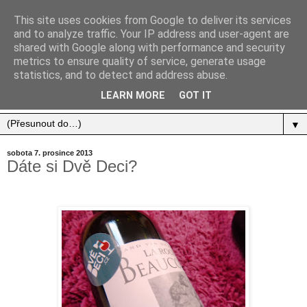
This site uses cookies from Google to deliver its services
and to analyze traffic. Your IP address and user-agent are
shared with Google along with performance and security
metrics to ensure quality of service, generate usage
statistics, and to detect and address abuse.
Jídlo, cestování, život.
LEARN MORE
GOT IT
▼
sobota 7. prosince 2013
Dáte si Dvě Deci?