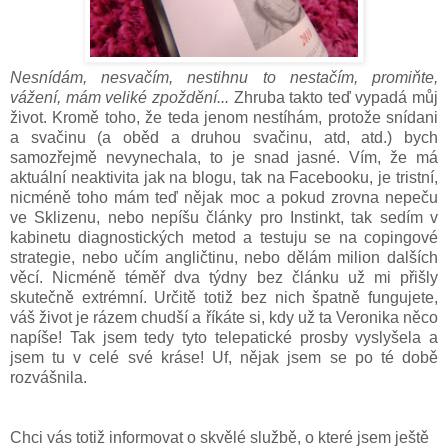
Nesnídám, nesvačím, nestihnu to nestačím, promiňte,
vážení, mám veliké zpoždění...
Zhruba takto teď vypadá můj
život. Kromě toho, že teda jenom nestíhám, protože snídani
a svačinu (a oběd a druhou svačinu, atd, atd.) bych
samozřejmě nevynechala, to je snad jasné. Vím, že má
aktuální neaktivita jak na blogu, tak na Facebooku, je tristní,
nicméně toho mám teď nějak moc a pokud zrovna nepeču
ve Sklizenu, nebo nepíšu články pro Instinkt, tak sedím v
kabinetu diagnostických metod a testuju se na copingové
strategie, nebo učím angličtinu, nebo dělám milion dalších
věcí. Nicméně téměř dva týdny bez článku už mi přišly
skutečně extrémní. Určitě totiž bez nich špatně fungujete,
váš život je rázem chudší a říkáte si, kdy už ta Veronika něco
napíše! Tak jsem tedy tyto telepatické prosby vyslyšela a
jsem tu v celé své kráse! Uf, nějak jsem se po té době
rozvášnila.
Chci vás totiž informovat o skvělé službě, o které jsem ještě