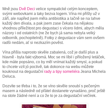
Mně jsou
Dvě Deci
velice sympatické celým konceptem,
svými webovkami a taky bezva logem. Vína mi přišly už v
září, ale napřed jsem měla antibiotika a lačně se na lahve
každý den dívala, a pak jsem zase čekala na nějakou
vhodnou příležitost pro degustaci s vícero lidmi, abych měla
názory i od ostatních (ne že bych já sama nebyla velký
odborník, pochopitelně). Fotky z degustace vám sem ovšem
radši nedám, ať si nezkazím pověst.
Vína přišla naprosto skvěle zabalená, což je další plus a
hlavně - byla fakt výborná. Moc se mi líbil i přiložený letáček,
kde máte popsáno, co by měl vnímat každý smysl, a pokud
to chcete vzít jó poctivě, tak dokonce na webu můžete
kouknout na degustační
rady a tipy someliéra
Jeana Michela
Deluca.
Dozvíte se třeba i to, že se víno skvěle snoubí s pečeným
masem a následně od přátel dostanete vynadáno, proč ještě
na stole žádné není a co že to je za degustační večírek.