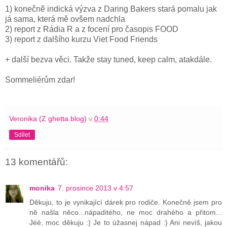
1) konečně indická výzva z Daring Bakers stará pomalu jak
já sama, která mě ovšem nadchla
2) report z Rádia R a z focení pro časopis FOOD
3) report z dalšího kurzu Viet Food Friends
+ další bezva věci. Takže stay tuned, keep calm, atakdále.
Sommeliérům zdar!
Veronika (Z ghetta blog)
v
0:44
Sdílet
13 komentářů:
monika
7. prosince 2013 v 4:57
Děkuju, to je vynikající dárek pro rodiče. Konečně jsem pro
ně našla něco...nápaditého, ne moc drahého a přitom...
Jéé, moc děkuju :) Je to úžasnej nápad :) Ani nevíš, jakou