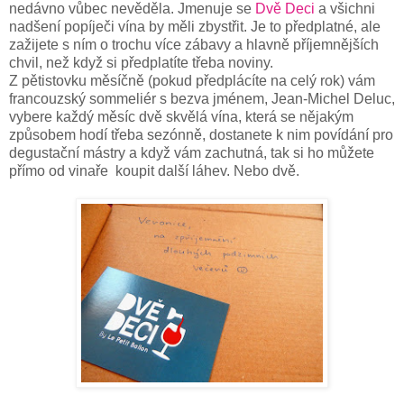
nedávno vůbec nevěděla. Jmenuje se
Dvě Deci
a všichni
nadšení popíječi vína by měli zbystřit. Je to předplatné, ale
zažijete s ním o trochu více zábavy a hlavně příjemnějších
chvil, než když si předplatíte třeba noviny.
Z pětistovku měsíčně (pokud předplácíte na celý rok) vám
francouzský sommeliér s bezva jménem, Jean-Michel Deluc,
vybere každý měsíc dvě skvělá vína, která se nějakým
způsobem hodí třeba sezónně, dostanete k nim povídání pro
degustační mástry a když vám zachutná, tak si ho můžete
přímo od vinaře koupit další láhev. Nebo dvě.