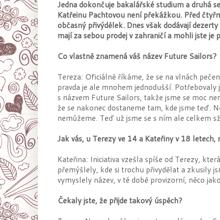
Jedna dokončuje bakalářské studium a druhá se
Katřeinu Pachtovou není překážkou. Před čtyřmi
občasný přivýdělek. Dnes však dodávají dezerty
mají za sebou prodej v zahraničí a mohli jste j
Co vlastně znamená váš název Future Sailors?
Tereza: Oficiálně říkáme, že se na vlnách pečen
pravda je ale mnohem jednodušší. Potřebovaly j
s názvem Future Sailors, takže jsme se moc ner
že se nakonec dostaneme tam, kde jsme teď. Ně
nemůžeme. Teď už jsme se s ním ale celkem sži
Jak vás, u Terezy ve 14 a Kateřiny v 18 letech, n
Kateřina: Iniciativa vzešla spíše od Terezy, kt
přemýšlely, kde si trochu přivydělat a zkusily 
vymyslely název, v té době provizorní, něco jako
Čekaly jste, že přijde takový úspěch?