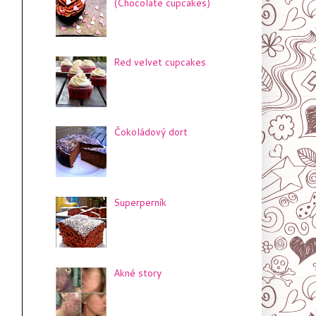
(Chocolate cupcakes)
Red velvet cupcakes
Čokoládový dort
Superperník
Akné story
t