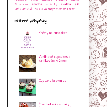
snadné
svatba
Slovinsko
sušenky
šití
tehotenství
valentýn
zdraví
Thajsko
Vietnam
Oblíbené příspěvky
Krémy na cupcakes
Vanilkové cupcakes s
vanilkovým krémem
Cupcake brownies
Čokoládové cupcaky