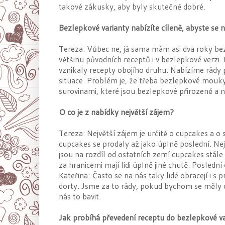
takové zákusky, aby byly skutečně dobré.
Bezlepkové varianty nabízíte cíleně, abyste se n
Tereza: Vůbec ne, já sama mám asi dva roky bez
většinu původních receptů i v bezlepkové verzi.
vznikaly recepty obojího druhu. Nabízíme rády
situace. Problém je, že třeba bezlepkové mouky
surovinami, které jsou bezlepkové přirozeně a n
O co je z nabídky největší zájem?
Tereza: Největší zájem je určitě o cupcakes a o 
cupcakes se prodaly až jako úplně poslední. Ne
jsou na rozdíl od ostatních zemí cupcakes stále
za hranicemi mají lidi úplně jiné chutě. Posledn
Kateřina: Často se na nás taky lidé obracejí i s
dorty. Jsme za to rády, pokud bychom se měly o
nás to bavit.
Jak probíhá převedení receptu do bezlepkové v