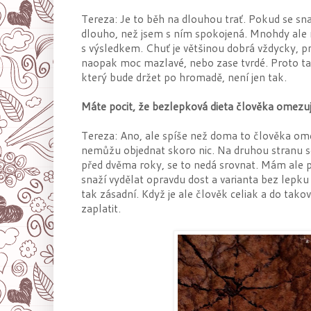
Tereza: Je to běh na dlouhou trať. Pokud se sna
dlouho, než jsem s ním spokojená. Mnohdy ale 
s výsledkem. Chuť je většinou dobrá vždycky, p
naopak moc mazlavé, nebo zase tvrdé. Proto ta
který bude držet po hromadě, není jen tak.
Máte pocit, že bezlepková dieta člověka omezu
Tereza: Ano, ale spíše než doma to člověka ome
nemůžu objednat skoro nic. Na druhou stranu se
před dvěma roky, se to nedá srovnat. Mám ale p
snaží vydělat opravdu dost a varianta bez lepku 
tak zásadní. Když je ale člověk celiak a do tako
zaplatit.