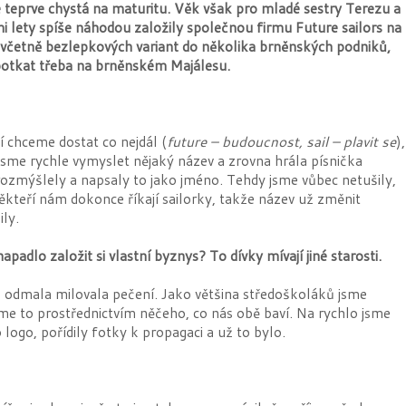
 teprve chystá na maturitu. Věk však pro mladé sestry Terezu a
 lety spíše náhodou založily společnou firmu Future sailors na
 včetně bezlepkových variant do několika brněnských podniků,
e potkat třeba na brněnském Majálesu.
í chceme dostat co nejdál (
future – budoucnost, sail – plavit se
),
sme rychle vymyslet nějaký název a zrovna hrála písnička
ozmýšlely a napsaly to jako jméno. Tehdy jsme vůbec netušily,
kteří nám dokonce říkají sailorky, takže název už změnit
ly.
apadlo založit si vlastní byznys? To dívky mívají jiné starosti.
erá odmala milovala pečení. Jako většina středoškoláků jsme
jsme to prostřednictvím něčeho, co nás obě baví. Na rychlo jsme
 logo, pořídily fotky k propagaci a už to bylo.