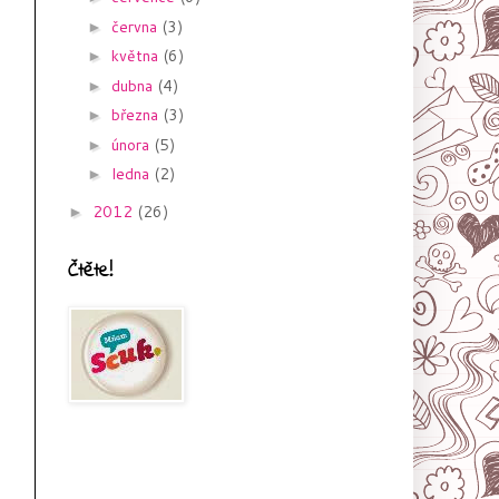
června
(3)
►
května
(6)
►
dubna
(4)
►
března
(3)
►
února
(5)
►
ledna
(2)
►
2012
(26)
►
Čtěte!