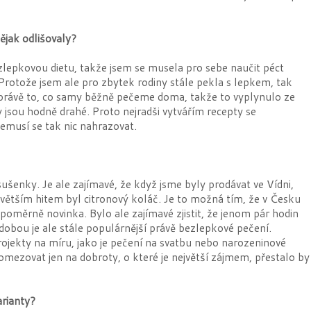
ějak odlišovaly?
lepkovou dietu, takže jsem se musela pro sebe naučit péct
 Protože jsem ale pro zbytek rodiny stále pekla s lepkem, tak
 právě to, co samy běžně pečeme doma, takže to vyplynulo ze
 jsou hodně drahé. Proto nejradši vytvářím recepty se
emusí se tak nic nahrazovat.
sušenky. Je ale zajímavé, že když jsme byly prodávat ve Vídni,
jvětším hitem byl citronový koláč. Je to možná tím, že v Česku
 poměrně novinka. Bylo ale zajímavé zjistit, že jenom pár hodin
í dobou je ale stále populárnější právě bezlepkové pečení.
 projekty na míru, jako je pečení na svatbu nebo narozeninové
mezovat jen na dobroty, o které je největší zájmem, přestalo by
arianty?