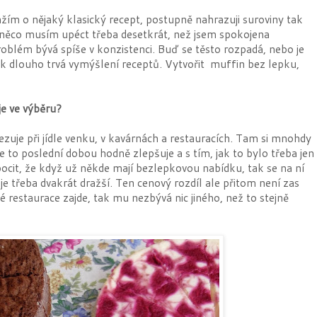
žím o nějaký klasický recept, postupně nahrazuji suroviny tak
něco musím upéct třeba desetkrát, než jsem spokojena
roblém bývá spíše v konzistenci. Buď se těsto rozpadá, nebo je
k dlouho trvá vymýšlení receptů. Vytvořit muffin bez lepku,
je ve výběru?
zuje při jídle venku, v kavárnách a restauracích. Tam si mnohdy
 to poslední dobou hodně zlepšuje a s tím, jak to bylo třeba jen
ocit, že když už někde mají bezlepkovou nabídku, tak se na ní
je třeba dvakrát dražší. Ten cenový rozdíl ale přitom není zas
vé restaurace zajde, tak mu nezbývá nic jiného, než to stejně