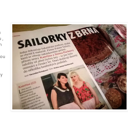
u
 ,
m
sou
ty