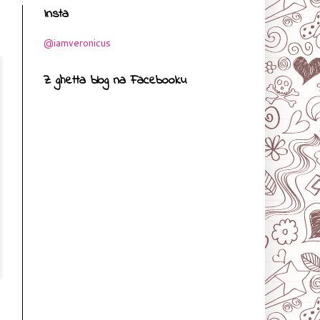
Insta
@iamveronicus
Z ghetta blog na Facebooku