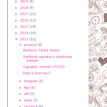
2019
(9)
►
2018
(9)
►
2017
(22)
►
2016
(15)
►
2015
(24)
►
2014
(38)
►
2013
(52)
▼
prosince
(4)
▼
Rozhovor: Future Sailors
Vanilkové cupcakes s vanilkovým
krémem
Cupcakes, Instinkt a FOOD
Dáte si Dvě Deci?
listopadu
(5)
►
října
(6)
►
září
(5)
►
srpna
(3)
►
července
(6)
►