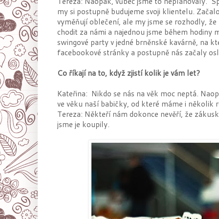
Tereza: Naopak, vůbec jsme to neplánovaly. Spí
my si postupně budujeme svoji klientelu. Začalo
vyměňují oblečení, ale my jsme se rozhodly, že t
chodit za námi a najednou jsme během hodiny měl
swingové party v jedné brněnské kavárně, na kter
facebookové stránky a postupně nás začaly osl
Co říkají na to, když zjistí kolik je vám let?
Kateřina: Nikdo se nás na věk moc neptá. Naopa
ve věku naší babičky, od které máme i několik 
Tereza: Někteří nám dokonce nevěří, že zákusk
jsme je koupily.