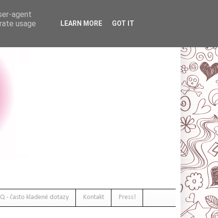
user-agent
erate usage
LEARN MORE
GOT IT
Q - často kladené dotazy
Kontakt
Press!