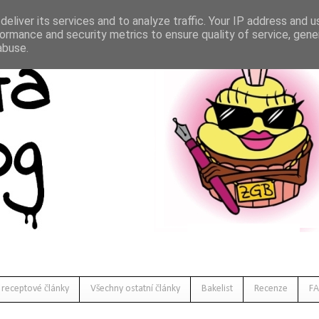
eliver its services and to analyze traffic. Your IP address and 
ormance and security metrics to ensure quality of service, gen
abuse.
 receptové články
Všechny ostatní články
Bakelist
Recenze
FA