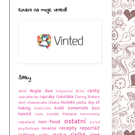
Koukni na moje vinted!
Štítky
cesty
Anglie
Asie
akné
Brno
babyjackal
cupcaky
čokoláda
cupcakecup
Daring Bakers
Instinkt
Joy of
dort
cheesecake
chleba
jablka
baking
koláč
komentáře
kurz
Kambodža
kynuté
Laos
Londýn
Malajsie
narozeniny
ostatní
non-food
nepečené
porod
recepty
reportáž
recenze
psychologie
sladké
rozhovor
skořice
slané
sicílie