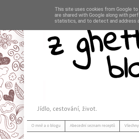
This site uses cookies from Google to d
are shared with Google along with perf
statistics, and to detect and address 
Jídlo, cestování, život.
O mně a o blogu
Abecední seznam receptů
Všechny