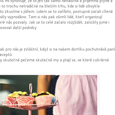
š mi vyhovuje, že to jen tak samo nenásilně a příjemně plyne a
 to trochu netradičně na bleším trhu, kde si lidé obvykle
o zkusíme s jídlem. Lidem se to zalíbilo, postupně začali cíleně
y vyprodáno. Tam si nás pak všimli lidé, kteří organizují
é nás pozvaly. Jak se to celé začalo rozjíždět, založily jsme i
ovovat další podniky.
k pro nás je zvláštní, když si na našem dortíku pochutnává paní
receptů.
y skutečně pečeme skutečně my a ptají se, ve které cukrárně