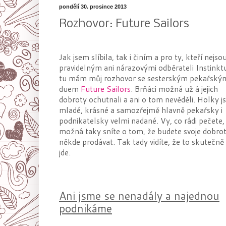
pondělí 30. prosince 2013
Rozhovor: Future Sailors
Jak jsem slíbila, tak i činím a pro ty, kteří nejso
pravidelným ani nárazovými odběrateli Instinktu
tu mám můj rozhovor se sesterským pekařský
duem
Future Sailors
. Brňáci možná už á jejich
dobroty ochutnali a ani o tom nevěděli. Holky j
mladé, krásné a samozřejmě hlavně pekařsky i
podnikatelsky velmi nadané. Vy, co rádi pečete,
možná taky sníte o tom, že budete svoje dobro
někde prodávat. Tak tady vidíte, že to skutečně
jde.
Ani jsme se nenadály a najednou
podnikáme