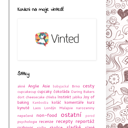
Koukni na moje vinted!
Štítky
cesty
Anglie
Asie
akné
Brno
babyjackal
cupcaky
čokoláda
cupcakecup
Daring Bakers
Instinkt
Joy of
dort
cheesecake
chleba
jablka
baking
koláč
komentáře
kurz
Kambodža
kynuté
Laos
Londýn
Malajsie
narozeniny
ostatní
non-food
nepečené
porod
recepty
reportáž
recenze
psychologie
sladké
rozhovor
skořice
slané
sicílie