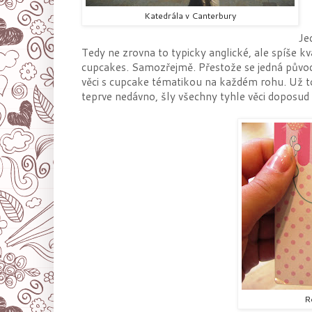
Katedrála v Canterbury
Je
Tedy ne zrovna to typicky anglické, ale spíše k
cupcakes. Samozřejmě. Přestože se jedná původ
věci s cupcake tématikou na každém rohu. Už t
teprve nedávno, šly všechny tyhle věci doposu
R