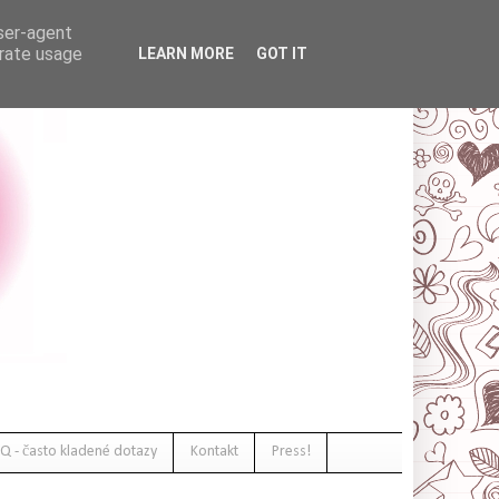
user-agent
erate usage
LEARN MORE
GOT IT
Q - často kladené dotazy
Kontakt
Press!