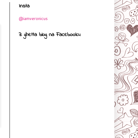
Insta
@iamveronicus
Z ghetta blog na Facebooku