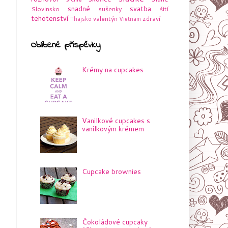
snadné
svatba
Slovinsko
sušenky
šití
tehotenství
valentýn
zdraví
Thajsko
Vietnam
Oblíbené příspěvky
Krémy na cupcakes
Vanilkové cupcakes s
vanilkovým krémem
Cupcake brownies
Čokoládové cupcaky