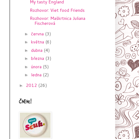
My tasty England
Rozhovor: Viet food Friends
Rozhovor: Maškrtnica Juliana
Fischerová
června
(3)
►
května
(6)
►
dubna
(4)
►
března
(3)
►
února
(5)
►
ledna
(2)
►
2012
(26)
►
Čtěte!