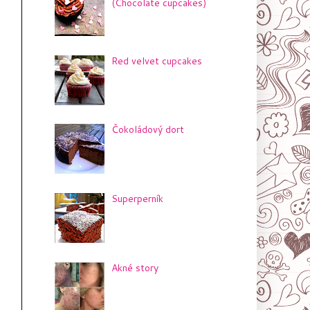
(Chocolate cupcakes)
Red velvet cupcakes
Čokoládový dort
Superperník
Akné story