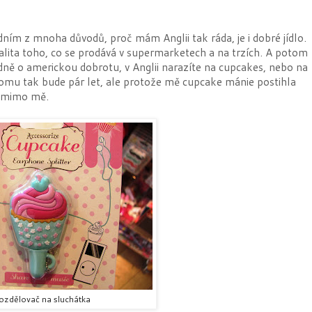
dním z mnoha důvodů, proč mám Anglii tak ráda, je i dobré jídlo.
valita toho, co se prodává v supermarketech a na trzích. A potom
ně o americkou dobrotu, v Anglii narazíte na cupcakes, nebo na
omu tak bude pár let, ale protože mě cupcake mánie postihla
d mimo mě.
ozdělovač na sluchátka