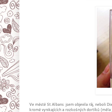
Ve městě St.Albans jsem objevila ráj, neboli Di
kromě vynikajících a rozkošných dortíků (měla 