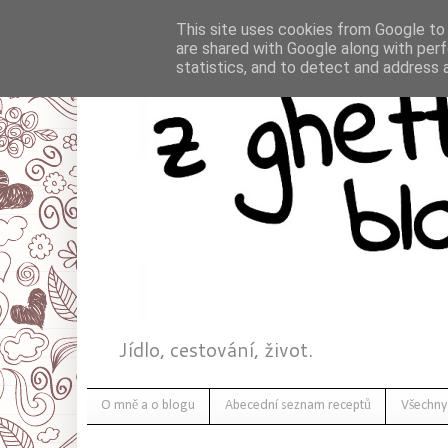
This site uses cookies from Google to d
are shared with Google along with perf
statistics, and to detect and address 
Jídlo, cestování, život.
O mně a o blogu
Abecední seznam receptů
Všechny