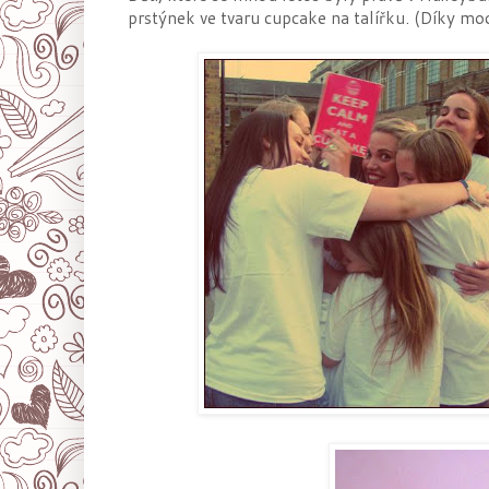
prstýnek ve tvaru cupcake na talířku. (Díky moc