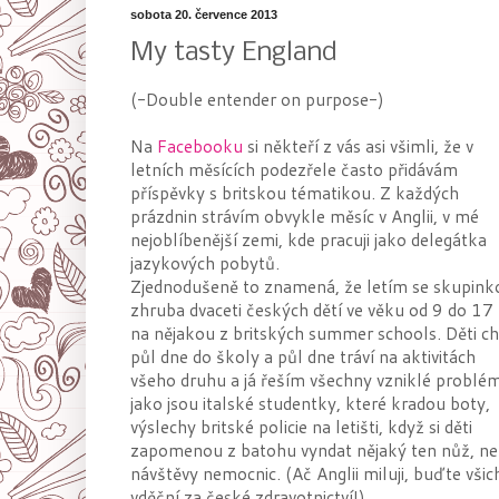
sobota 20. července 2013
My tasty England
(-Double entender on purpose-)
Na
Facebooku
si někteří z vás asi všimli, že v
letních měsících podezřele často přidávám
příspěvky s britskou tématikou. Z každých
prázdnin strávím obvykle měsíc v Anglii, v mé
nejoblíbenější zemi, kde pracuji jako delegátka
jazykových pobytů.
Zjednodušeně to znamená, že letím se skupink
zhruba dvaceti českých dětí ve věku od 9 do 17 
na nějakou z britských summer schools. Děti ch
půl dne do školy a půl dne tráví na aktivitách
všeho druhu a já řeším všechny vzniklé problé
jako jsou italské studentky, které kradou boty,
výslechy britské policie na letišti, když si děti
zapomenou z batohu vyndat nějaký ten nůž, n
návštěvy nemocnic. (Ač Anglii miluji, buďte všic
vděční za české zdravotnictví!)