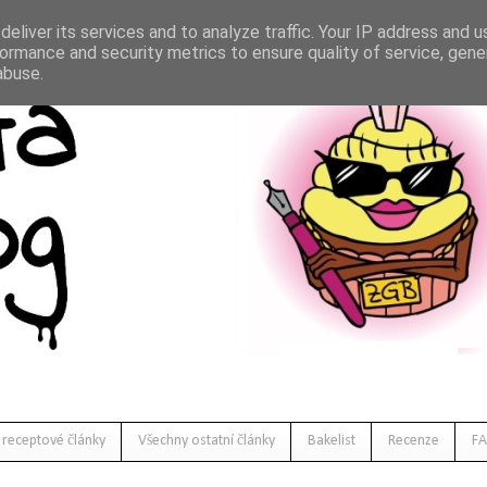
eliver its services and to analyze traffic. Your IP address and 
ormance and security metrics to ensure quality of service, gen
abuse.
 receptové články
Všechny ostatní články
Bakelist
Recenze
FA