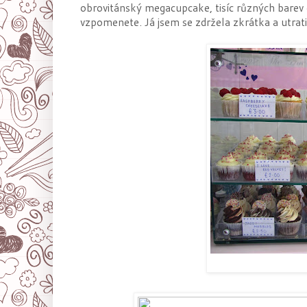
obrovitánský megacupcake, tisíc různých barev o
vzpomenete. Já jsem se zdržela zkrátka a utrati