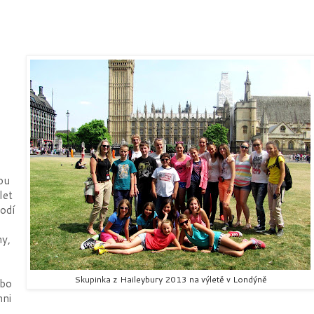
ou
let
odí
my,
Skupinka z Haileybury 2013 na výletě v Londýně
ebo
hni