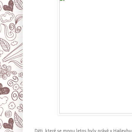
Děti, které se mnou letos byly právě v Haileybu