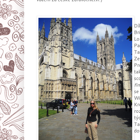
Dí
Br
Lo
Pa
Ta
Ze
Pr
ta
sc
fi
se
Wi
Kr
ro
tý
Ta
do