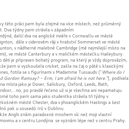
ky této práci jsem byla zřejmě na více místech, než průměrný
it. Dva týdny jsem strávila v západním
ndýně, další dva na anglické riviéře v Cornwallu ve městě
ignton, dále v ciderovém ráji v hrabství Sommerset ve městě
unton, v nádherné malebné Cambridge (mé nejmilejší místo na
mi), ve městě Canterbury a v maličkém městečku Haileybury.
o děti je připraven bohatý program, na který je vždy doprovázím,
kže jsem si vyzkoušela cricket, zašla na čaj o páté s klasickými
ones, fotila se s figurínami v Madamme Tussauds ("
Where do I
nd Gordon Ramsay? - Erm, I am afraid he is not here."
), podívala
 na místa jako je Dover, Salisbury, Oxford, Leeds, Bath,
ndsor,...no, po pravdě řečeno už si je všechna ani nepamatuju.
omě toho jsem sama jako studentka strávila tři týdny v
zkošném městě Chester, dva v jihoanglickém Hastings a šest
dnů pak u sousedů Irů v Dublinu.
kže Anglii znám paradoxně mnohem víc než moji vlastní
movinu a v centru Londýna se vyznám lépe než v centru Prahy.