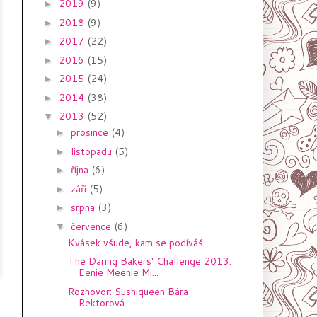
2019
(9)
►
2018
(9)
►
2017
(22)
►
2016
(15)
►
2015
(24)
►
2014
(38)
►
2013
(52)
▼
prosince
(4)
►
listopadu
(5)
►
října
(6)
►
září
(5)
►
srpna
(3)
►
července
(6)
▼
Kvásek všude, kam se podíváš
The Daring Bakers' Challenge 2013:
Eenie Meenie Mi...
Rozhovor: Sushiqueen Bára
Rektorová