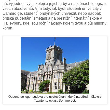
názvy jednotlivých kolejí a jejich erby a na stěnách fotografie
všech absolventů. Vím tedy, jak bydlí studenti univerzity v
Cambrdige, studentí londýnských univerzit, nebo naopak
britská pubertální smetánka na prestižní internátní škole v
Haileybury, kde jsou roční náklady kolem dvou a půl milionu
korun.
Queens college, budova pro ubytovávání kluků na střední škole v
Tauntonu, oblast Sommerset.