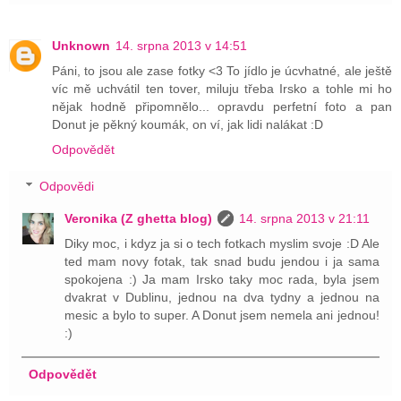
Unknown
14. srpna 2013 v 14:51
Páni, to jsou ale zase fotky <3 To jídlo je úcvhatné, ale ještě
víc mě uchvátil ten tover, miluju třeba Irsko a tohle mi ho
nějak hodně připomnělo... opravdu perfetní foto a pan
Donut je pěkný koumák, on ví, jak lidi nalákat :D
Odpovědět
Odpovědi
Veronika (Z ghetta blog)
14. srpna 2013 v 21:11
Diky moc, i kdyz ja si o tech fotkach myslim svoje :D Ale
ted mam novy fotak, tak snad budu jendou i ja sama
spokojena :) Ja mam Irsko taky moc rada, byla jsem
dvakrat v Dublinu, jednou na dva tydny a jednou na
mesic a bylo to super. A Donut jsem nemela ani jednou!
:)
Odpovědět