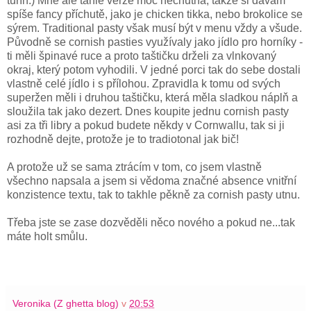
tuřín.) Mně ale tahle verze moc nechutná, takže si dávám
spíše fancy příchutě, jako je chicken tikka, nebo brokolice se
sýrem. Traditional pasty však musí být v menu vždy a všude.
Původně se cornish pasties využívaly jako jídlo pro horníky -
ti měli špinavé ruce a proto taštičku drželi za vlnkovaný
okraj, který potom vyhodili. V jedné porci tak do sebe dostali
vlastně celé jídlo i s přílohou. Zpravidla k tomu od svých
superžen měli i druhou taštičku, která měla sladkou náplň a
sloužila tak jako dezert. Dnes koupite jednu cornish pasty
asi za tři libry a pokud budete někdy v Cornwallu, tak si ji
rozhodně dejte, protože je to tradiotonal jak bič!
A protože už se sama ztrácím v tom, co jsem vlastně
všechno napsala a jsem si vědoma značné absence vnitřní
konzistence textu, tak to takhle pěkně za cornish pasty utnu.
Třeba jste se zase dozvěděli něco nového a pokud ne...tak
máte holt smůlu.
Veronika (Z ghetta blog)
v
20:53