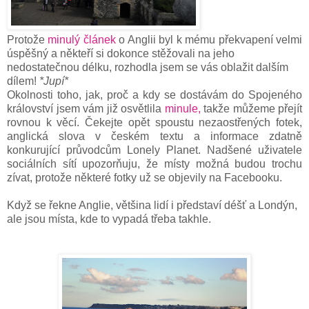
Protože
minulý článek
o Anglii byl k mému překvapení velmi
úspěšný a někteří si dokonce stěžovali na jeho
nedostatečnou délku, rozhodla jsem se vás oblažit dalším
dílem!
*Jupí*
Okolnosti toho, jak, proč a kdy se dostávám do Spojeného
království jsem vám již osvětlila
minule,
takže můžeme přejít
rovnou k věcí. Čekejte opět spoustu nezaostřených fotek,
anglická slova v českém textu a informace zdatně
konkurující průvodcům Lonely Planet. Nadšené uživatele
sociálních sítí upozorňuju, že místy možná budou trochu
zívat, protože některé fotky už se objevily na Facebooku.
Když se řekne Anglie, většina lidí i představí déšť a Londýn,
ale jsou místa, kde to vypadá třeba takhle.