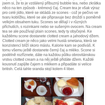
jsem si, že to je vzdálený příbuzný bubble tea, nebo zkrátka
něco na ten způsob - krémový čaj. Cream tea je však výraz
pro celé jídlo, které se skládá ze scones - což je pečivo ve
tvaru koblížku, které se ale připravuje bez droždí s poměrně
velkým obsahem tuku. Scones se dělají i v různých
příchutích, s rozinkami nebo se sušeným ovocem. Na cream
tea se ale používají plain scones, tedy ty obyčejné. Ke
každému scone dostanete clotted cream a jahodový džem.
Clotted cream je něco jako velmi hustá smetana, která se
konzistencí blíží skoro máslu. Kalorie kam se podíváš. K
tomu všemu ještě dostanete černý čaj a mléko. Scone si
podélně rozříznete, dáte na každou půlku obrovitánskou
vrstvu clotted cream a na něj ještě přidáte džem. Každé
kousnutí zapíjíte čajem s mlékem a připadáte si velice
british. Celá tahle sranda stojí kolem 4 liber.