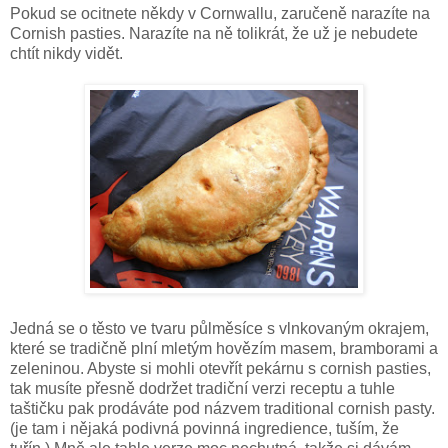
Pokud se ocitnete někdy v Cornwallu, zaručeně narazíte na
Cornish pasties. Narazíte na ně tolikrát, že už je nebudete
chtít nikdy vidět.
Jedná se o těsto ve tvaru půlměsíce s vlnkovaným okrajem,
které se tradičně plní mletým hovězím masem, bramborami a
zeleninou. Abyste si mohli otevřít pekárnu s cornish pasties,
tak musíte přesně dodržet tradiční verzi receptu a tuhle
taštičku pak prodáváte pod názvem traditional cornish pasty.
(je tam i nějaká podivná povinná ingredience, tuším, že