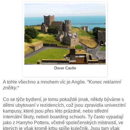
Dover Castle
A tohle všechno a mnohem víc je Anglie.
*Konec reklamní
znělky.*
Co se týče bydlení, je tomu pokaždé jinak, někdy býváme s
dětmi ubytovaní v rezidencích, což jsou zpravidla univerzitní
kampusy, které jsou přes léto prázdné, nebo střední
internátní školy, neboli boarding schools. Ty často vypadají
jako z Harryho Pottera, včetně společenských místností, ve
kterých je však kromě krbu spíše kulečník. Jsou tam však