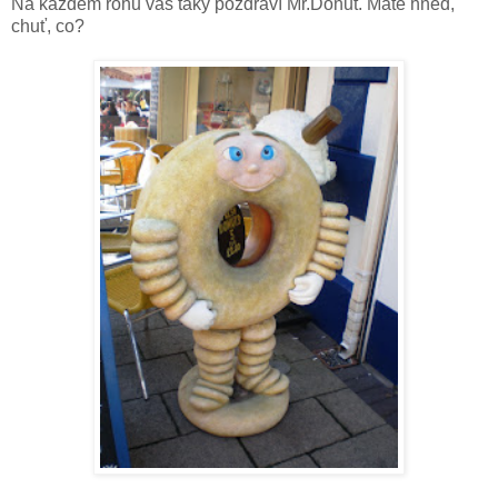
Na každém rohu vás taky pozdraví Mr.Donut. Máte hned,
chuť, co?