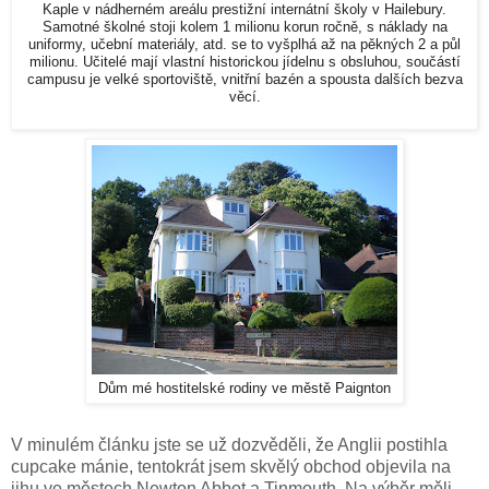
Kaple v nádherném areálu prestižní internátní školy v Hailebury.
Samotné školné stoji kolem 1 milionu korun ročně, s náklady na
uniformy, učební materiály, atd. se to vyšplhá až na pěkných 2 a půl
milionu. Učitelé mají vlastní historickou jídelnu s obsluhou, součástí
campusu je velké sportoviště, vnitřní bazén a spousta dalších bezva
věcí.
Dům mé hostitelské rodiny ve městě Paignton
V minulém článku jste se už dozvěděli, že Anglii postihla
cupcake mánie, tentokrát jsem skvělý obchod objevila na
jihu ve městech Newton Abbot a Tinmouth. Na výběr měli