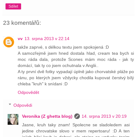
Sdílet
23 komentářů:
vv
13. srpna 2013 v 22:14
takže zaprvé, s délkou textu jsem spokojená :D
A samozřejmě jsem hned dostala hlad, cream tea bych si
moc ráda dala, protože Scones mám moc ráda - jak ty
domácí, tak ty co jsem ochutnala v Anglii..
A ty první dvě fotky vypadají úplně jako chorvatské pláže po
ránu, po kterých jsem vždycky chodila kupovat čerstvý bílý
chleba "kruh" k snídani :D
Odpovědět
Odpovědi
Veronika (Z ghetta blog)
14. srpna 2013 v 20:19
Jasne, kruh taky znam! Spolecne se sladoledem asi
jedine chrovatske slovo v mem repertoaru! :D A ten
jejich bilej kruh je dobrej, ale stejne se vzdycky tesim