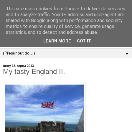
This site uses cookies from Google to deliver its services
and to analyze traffic. Your IP address and user-agent are
shared with Google along with performance and security
metrics to ensure quality of service, generate usage
statistics, and to detect and address abuse.
Jídlo, cestování, život.
LEARN MORE
GOT IT
▼
úterý 13. srpna 2013
My tasty England II.