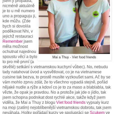
jsem ji propadla,
nicméně aktuálně
je to u mě numero
uno a propaguju ji,
kde můžu. (Zde
bych si dovolila
poděkovat Nhi, v
jejichž restauraci
Remember
jsem
měla možnost
ochutnat najednou
spoustu věcí a bylo
Mai a Thuy - Viet food friends
to pro mě první (a
skvělé) setkání s vietnamskou kuchyní vůbec). No, nebudu
tady natahovat úvod a vysvětlovat, co je na vietnamese
cuisine tak bezva, to prostě musíte vyzkoušet sami. Ač by se
vám mohlo zprvu zdát, že to všechno vypadá stejně, pořád
nějaké nudle a rýže a kdoví co je to za maso a blablabla, tak
vězte, že opak je pravdou. No a protože jak jde o jídlo, tak
jsem schopna podnikat dost rychlé akce, takže když jsem
viděla, že Mai a Thuy z blogu
Viet food friends
vypsaly kurz
na moji (zatím) nejoblíbenější vietnamskou dobrotu, tak jsem
neváhala. Holky pořádají kurzy ve spolupráci se
Scukem
ve