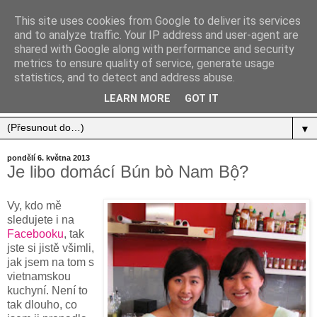
This site uses cookies from Google to deliver its services
and to analyze traffic. Your IP address and user-agent are
shared with Google along with performance and security
metrics to ensure quality of service, generate usage
statistics, and to detect and address abuse.
Jídlo, cestování, život.
LEARN MORE
GOT IT
▼
pondělí 6. května 2013
Je libo domácí Bún bò Nam Bộ?
Vy, kdo mě
sledujete i na
Facebooku
, tak
jste si jistě všimli,
jak jsem na tom s
vietnamskou
kuchyní. Není to
tak dlouho, co