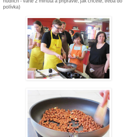
nudlích - vařte 2 minuta a připravte, jak chcete, třeba do
polívka)