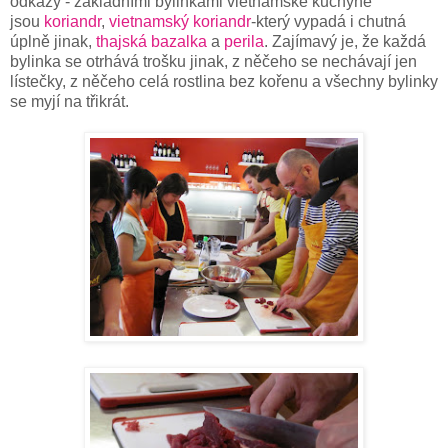
odkazy - základními bylinkami vietnamské kuchyně
jsou
koriandr
,
vietnamský koriandr
-který vypadá i chutná
úplně jinak,
thajská bazalka
a
perila
. Zajímavý je, že každá
bylinka se otrhává trošku jinak, z něčeho se nechávají jen
lístečky, z něčeho celá rostlina bez kořenu a všechny bylinky
se myjí na třikrát.