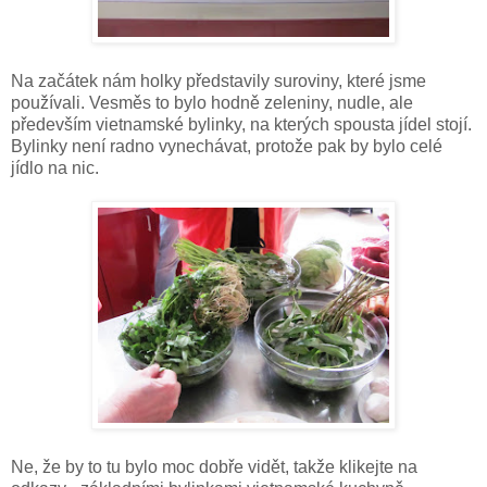
Na začátek nám holky představily suroviny, které jsme
používali. Vesměs to bylo hodně zeleniny, nudle, ale
především vietnamské bylinky, na kterých spousta jídel stojí.
Bylinky není radno vynechávat, protože pak by bylo celé
jídlo na nic.
Ne, že by to tu bylo moc dobře vidět, takže klikejte na