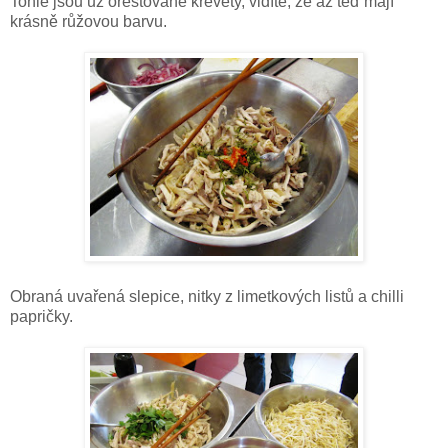
Tohle jsou už orestované krevety, vidíte, že až teď mají
krásně růžovou barvu.
Obraná uvařená slepice, nitky z limetkových listů a chilli
papričky.