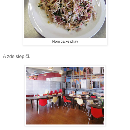
Nộm gà xé phay
A zde slepičí.