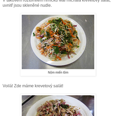
V takovém roztomilém hrníčku Mai míchala krevetový salát,
uvnitř jsou skleněné nudle.
Nộm miến tôm
Voilá! Zde máme krevetový salát!