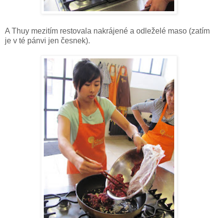
A Thuy mezitím restovala nakrájené a odleželé maso (zatím
je v té pánvi jen česnek).