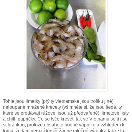
Tohle jsou limetky (prý ty vietnamské jsou trošku jiné),
neloupané mražené krevety (všimněte si, že jsou šedé, ty
které se prodávají růžové, jsou už předvařené), limetové listy
a chilli papričky. Co se týče krevet, tak ve Vietnamu se jí i se
schránkou, protože obsahuje hodně vápníku a vzhledem k
tomu, že tam nemají téměř žádné mléčné výrobky, tak je to