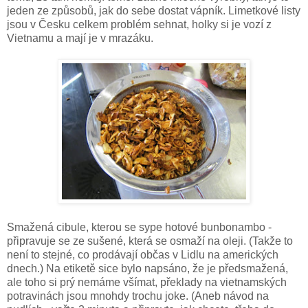
jeden ze způsobů, jak do sebe dostat vápník. Limetkové listy
jsou v Česku celkem problém sehnat, holky si je vozí z
Vietnamu a mají je v mrazáku.
Smažená cibule, kterou se sype hotové bunbonambo -
připravuje se ze sušené, která se osmaží na oleji. (Takže to
není to stejné, co prodávají občas v Lidlu na amerických
dnech.) Na etiketě sice bylo napsáno, že je předsmažená,
ale toho si prý nemáme všímat, překlady na vietnamských
potravinách jsou mnohdy trochu joke. (Aneb návod na