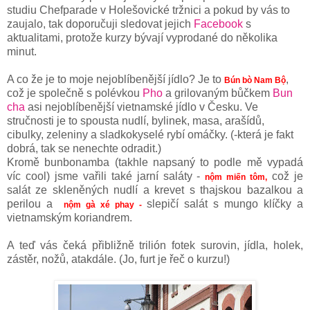
studiu Chefparade v Holešovické tržnici a pokud by vás to
zaujalo, tak doporučuji sledovat jejich
Facebook
s
aktualitami, protože kurzy bývají vyprodané do několika
minut.
A co že je to moje nejoblíbenější jídlo? Je to
,
Bún bò Nam Bộ
což je společně s polévkou
Pho
a grilovaným bůčkem
Bun
cha
asi nejoblíbenější vietnamské jídlo v Česku. Ve
stručnosti je to spousta nudlí, bylinek, masa, arašídů,
cibulky, zeleniny a sladkokyselé rybí omáčky. (-která je fakt
dobrá, tak se nenechte odradit.)
Kromě bunbonamba (takhle napsaný to podle mě vypadá
víc cool) jsme vařili také jarní saláty -
což je
nộm miến tôm,
salát ze skleněných nudlí a krevet s thajskou bazalkou a
perilou a
slepičí salát s mungo klíčky a
nộm gà xé phay -
vietnamským koriandrem.
A teď vás čeká přibližně trilión fotek surovin, jídla, holek,
zástěr, nožů, atakdále. (Jo, furt je řeč o kurzu!)