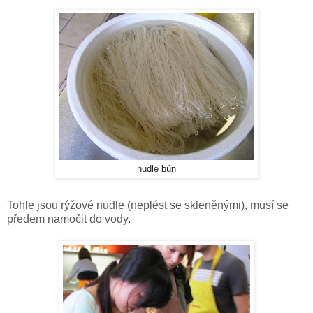
nudle bún
Tohle jsou rýžové nudle (neplést se skleněnými), musí se
předem namočit do vody.