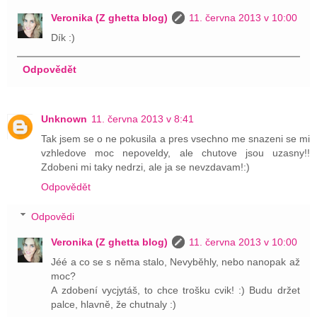
Veronika (Z ghetta blog)
11. června 2013 v 10:00
Dík :)
Odpovědět
Unknown
11. června 2013 v 8:41
Tak jsem se o ne pokusila a pres vsechno me snazeni se mi
vzhledove moc nepoveldy, ale chutove jsou uzasny!!
Zdobeni mi taky nedrzi, ale ja se nevzdavam!:)
Odpovědět
Odpovědi
Veronika (Z ghetta blog)
11. června 2013 v 10:00
Jéé a co se s něma stalo, Nevyběhly, nebo nanopak až
moc?
A zdobení vycjytáš, to chce trošku cvik! :) Budu držet
palce, hlavně, že chutnaly :)