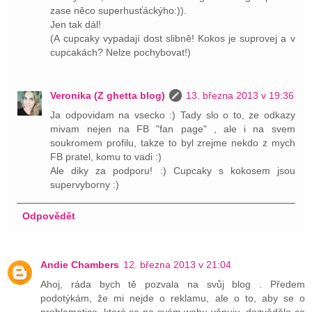
zase něco superhusťáckýho:)).
Jen tak dál!
(A cupcaky vypadají dost slibně! Kokos je suprovej a v
cupcakách? Nelze pochybovat!)
Veronika (Z ghetta blog)
13. března 2013 v 19:36
Ja odpovidam na vsecko :) Tady slo o to, ze odkazy
mivam nejen na FB "fan page" , ale i na svem
soukromem profilu, takze to byl zrejme nekdo z mych
FB pratel, komu to vadi :)
Ale diky za podporu! :) Cupcaky s kokosem jsou
supervyborny :)
Odpovědět
Andie Chambers
12. března 2013 v 21:04
Ahoj, ráda bych tě pozvala na svůj blog . Předem
podotýkám, že mi nejde o reklamu, ale o to, aby se o