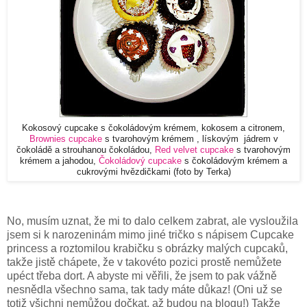
Kokosový cupcake s čokoládovým krémem, kokosem a citronem,
Brownies cupcake
s tvarohovým krémem , lískovým jádrem v
čokoládě a strouhanou čokoládou,
Red velvet cupcake
s tvarohovým
krémem a jahodou,
Čokoládový cupcake
s čokoládovým krémem a
cukrovými hvězdičkami (foto by Terka)
No, musím uznat, že mi to dalo celkem zabrat, ale vysloužila
jsem si k narozeninám mimo jiné tričko s nápisem Cupcake
princess a roztomilou krabičku s obrázky malých cupcaků,
takže jistě chápete, že v takovéto pozici prostě nemůžete
upéct třeba dort. A abyste mi věřili, že jsem to pak vážně
nesnědla všechno sama, tak tady máte důkaz! (Oni už se
totiž všichni nemůžou dočkat, až budou na blogu!) Takže