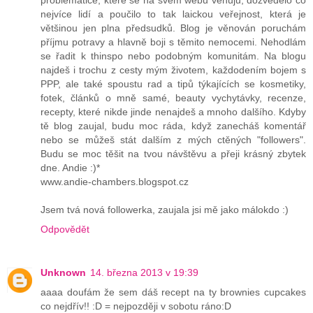
problematice, které se na svém webu věnuju, dozvědělo co
nejvíce lidí a poučilo to tak laickou veřejnost, která je
většinou jen plna předsudků. Blog je věnován poruchám
příjmu potravy a hlavně boji s těmito nemocemi. Nehodlám
se řadit k thinspo nebo podobným komunitám. Na blogu
najdeš i trochu z cesty mým životem, každodením bojem s
PPP, ale také spoustu rad a tipů týkajících se kosmetiky,
fotek, článků o mně samé, beauty vychytávky, recenze,
recepty, které nikde jinde nenajdeš a mnoho dalšího. Kdyby
tě blog zaujal, budu moc ráda, když zanecháš komentář
nebo se můžeš stát dalším z mých ctěných "followers".
Budu se moc těšit na tvou návštěvu a přeji krásný zbytek
dne. Andie :)*
www.andie-chambers.blogspot.cz
Jsem tvá nová followerka, zaujala jsi mě jako málokdo :)
Odpovědět
Unknown
14. března 2013 v 19:39
aaaa doufám že sem dáš recept na ty brownies cupcakes
co nejdřív!! :D = nejpozději v sobotu ráno:D