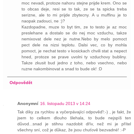
moc nevadi, protoze nahoru stejne prijde krem. Ono se
to obcas deje, resi se to tak, ze se ta spicka treba
serizne, ale to mi prijde zbytecny. A u muffinu je to
naopak zadouci, ne :)?
Kazdopadne, muze to byt tim, ze to testo je az moc
preslehane a dostalo se do nej moc vzduchu, takze
nemixovat dele nez je nutne.Nebo by melo pomoct
pect dele na nizsi teplotu. Dalsi vec, co by mohla
pomoct, je nechat testo v kosickach chvili stat a nepect
hned, protoze se prave uvolni ty vzduchovy bubliny.
Takze zkusit bud jedno z toho, nebo vsechno, nebo
ruzne nakombinovat a snad to bude ok! :D
Odpovědět
Anonymní
16. listopadu 2013 v 14:24
Tak díky za rychlou a vyčerpávající odpověď!:-) , je fakt, že
jsem to celkem dlouho šlehala, to bude nejspíš ten
důvod...snad je stihnu nazdobit dřív, než mi je přítel
všechny sní, což je důkaz, že jsou chuťově bezvadné! :-P