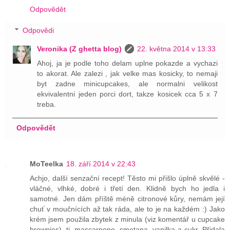
Odpovědět
Odpovědi
Veronika (Z ghetta blog)
22. května 2014 v 13:33
Ahoj, ja je podle toho delam uplne pokazde a vychazi
to akorat. Ale zalezi , jak velke mas kosicky, to nemaji
byt zadne minicupcakes, ale normalni velikost
ekvivalentni jeden porci dort, takze kosicek cca 5 x 7
treba.
Odpovědět
MoTeelka
18. září 2014 v 22:43
Achjo, další senzační recept! Těsto mi přišlo úplně skvělé -
vláčné, vlhké, dobré i třetí den. Klidně bych ho jedla i
samotné. Jen dám příště méně citronové kůry, nemám její
chuť v moučnících až tak ráda, ale to je na každém :) Jako
krém jsem použila zbytek z minula (viz komentář u cupcake
brownies), tj. mascarpone, smetana, vanilka a cukr. Přidala