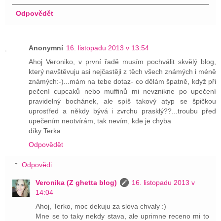
Odpovědět
Anonymní
16. listopadu 2013 v 13:54
Ahoj Veroniko, v první řadě musím pochválit skvělý blog,
který navštěvuju asi nejčastěji z těch všech známých i méně
známých:-)...mám na tebe dotaz- co dělám špatně, když při
pečení cupcaků nebo muffinů mi nevznikne po upečení
pravidelný bochánek, ale spíš takový atyp se špičkou
uprostřed a někdy bývá i zvrchu prasklý??...troubu před
upečením neotvírám, tak nevím, kde je chyba
díky Terka
Odpovědět
Odpovědi
Veronika (Z ghetta blog)
16. listopadu 2013 v
14:04
Ahoj, Terko, moc dekuju za slova chvaly :)
Mne se to taky nekdy stava, ale uprimne receno mi to