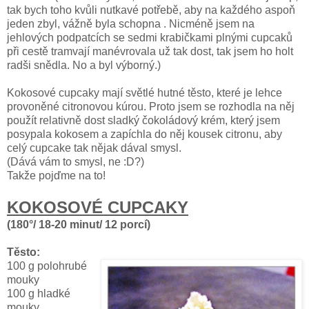
tak bych toho kvůli nutkavé potřebě, aby na každého aspoň
jeden zbyl, vážně byla schopna . Nicméně jsem na
jehlových podpatcích se sedmi krabičkami plnými cupcaků
při cestě tramvají manévrovala už tak dost, tak jsem ho holt
radši snědla. No a byl výborný.)
Kokosové cupcaky mají světlé hutné těsto, které je lehce
provoněné citronovou kúrou. Proto jsem se rozhodla na něj
použít relativně dost sladký čokoládový krém, který jsem
posypala kokosem a zapíchla do něj kousek citronu, aby
celý cupcake tak nějak dával smysl.
(Dává vám to smysl, ne :D?)
Takže pojďme na to!
KOKOSOVÉ CUPCAKY
(180°/ 18-20 minut/ 12 porcí)
Těsto:
100 g polohrubé
mouky
100 g hladké
mouky