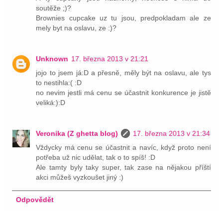
soutěže ;)?
Brownies cupcake uz tu jsou, predpokladam ale ze
mely byt na oslavu, ze :)?
Unknown
17. března 2013 v 21:21
jojo to jsem já:D a přesně, měly být na oslavu, ale tys
to nestihla:( :D
no nevim jestli má cenu se účastnit konkurence je jistě
veliká:):D
Veronika (Z ghetta blog)
17. března 2013 v 21:34
Vždycky má cenu se účastnit a navíc, když proto není
potřeba už nic udělat, tak o to spíš! :D
Ale tamty byly taky super, tak zase na nějakou příští
akci můžeš vyzkoušet jiný :)
Odpovědět