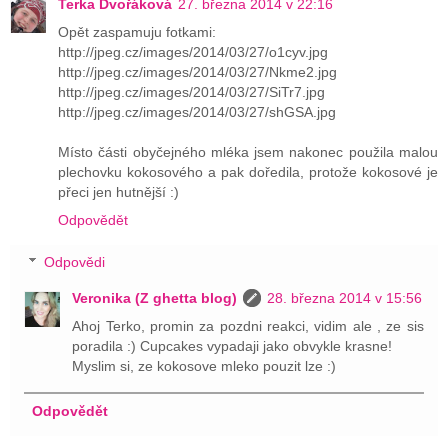
Terka Dvořáková
27. března 2014 v 22:16
Opět zaspamuju fotkami:
http://jpeg.cz/images/2014/03/27/o1cyv.jpg
http://jpeg.cz/images/2014/03/27/Nkme2.jpg
http://jpeg.cz/images/2014/03/27/SiTr7.jpg
http://jpeg.cz/images/2014/03/27/shGSA.jpg
Místo části obyčejného mléka jsem nakonec použila malou
plechovku kokosového a pak doředila, protože kokosové je
přeci jen hutnější :)
Odpovědět
Odpovědi
Veronika (Z ghetta blog)
28. března 2014 v 15:56
Ahoj Terko, promin za pozdni reakci, vidim ale , ze sis
poradila :) Cupcakes vypadaji jako obvykle krasne!
Myslim si, ze kokosove mleko pouzit lze :)
Odpovědět