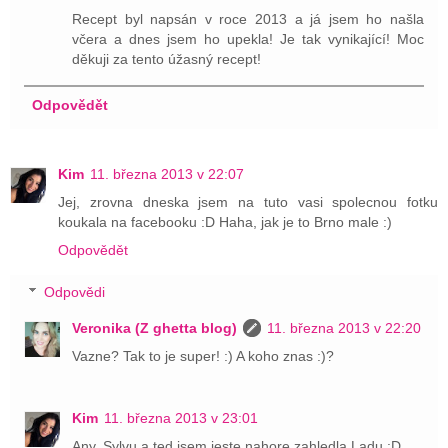
Recept byl napsán v roce 2013 a já jsem ho našla
včera a dnes jsem ho upekla! Je tak vynikající! Moc
děkuji za tento úžasný recept!
Odpovědět
Kim
11. března 2013 v 22:07
Jej, zrovna dneska jsem na tuto vasi spolecnou fotku
koukala na facebooku :D Haha, jak je to Brno male :)
Odpovědět
Odpovědi
Veronika (Z ghetta blog)
11. března 2013 v 22:20
Vazne? Tak to je super! :) A koho znas :)?
Kim
11. března 2013 v 23:01
Any, Sylvu a ted jsem jeste nahore zahledla Ladu :D