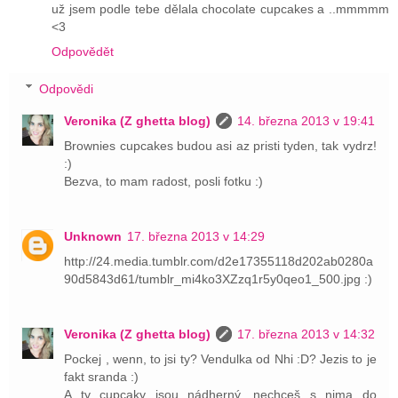
už jsem podle tebe dělala chocolate cupcakes a ..mmmmm
<3
Odpovědět
Odpovědi
Veronika (Z ghetta blog)
14. března 2013 v 19:41
Brownies cupcakes budou asi az pristi tyden, tak vydrz!
:)
Bezva, to mam radost, posli fotku :)
Unknown
17. března 2013 v 14:29
http://24.media.tumblr.com/d2e17355118d202ab0280a
90d5843d61/tumblr_mi4ko3XZzq1r5y0qeo1_500.jpg :)
Veronika (Z ghetta blog)
17. března 2013 v 14:32
Pockej , wenn, to jsi ty? Vendulka od Nhi :D? Jezis to je
fakt sranda :)
A ty cupcaky jsou nádherný, nechceš s nima do