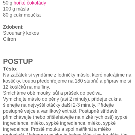
50 g
hořké čokolády
100 g másla
80 g cukr moučka
Zdobení:
Strouhaný kokos
Citron
POSTUP
Těsto:
Na začátek si vyndáme z ledničky máslo, které nakrájíme na
kostičky, troubu předehřejeme na 180 stupňů a připravíme si
12 košíčků na muffiny.
Smícháme obě mouky, sůl a prášek do pečiva.
Vymíchejte máslo do pěny (asi 2 minuty), přidejte cukr a
šlehejte na nejvyšší otáčky další 2-3 minuty. Přidejte
postupně vejce a vanilkový extrakt. Postupně střídavě
přimíchávejte (nebo přišlehávejte na nízké rychlosti) sypké
ingredience, mléko, sypké ingredience, mléko, sypké
ingredeince. Prostě mouku a spol natřikrát a mléko