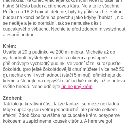
nadvakrát. Nakonec vmíchejte kokos (čím více ho dáte, tím
hutnější těsto bude) a citronovou kúru. No a to je všechno!
Pečte cca 18-20 minut, déle ne, byly by příliš suché. Pokud
budou na konci pečení na povrchu jako kdyby "bublat" , nic
se neděje a je to normální, tak se nemusíte děsit
cupcakového výbuchu. Nechte je před zdobením vystydnout
alespoň hodinu.
Krém:
Uvařte si 20 g pudinku ve 200 ml mléka. Míchejte až do
vychladnutí. Vyšlehejte máslo s cukrem a postupně
přišlehávejte vychladlý pudink. Ve vodní lázni si rozpusťte
čokoládu (pro ještě čokoládovější chuť můžete i více než 50
g), nechte chvíli vychladnout (stačí 5 minut), přimíchejte do
krému a šlehejte na nejvyšší otáčky dvě minuty, až je poleva
světle hnědá. Nebo udělejte
úplně jiný krém
.
Zdobení:
Tak toto je kreativní část, takže fantazii se meze nekladou.
Moje cupcaky jsou velmi jednoduché, ale přesto celkem
efektní. Zdobičkou navršíme na cupcake krém, posypeme
kokosem a zapíchneme kousek citrónu. A here we go!