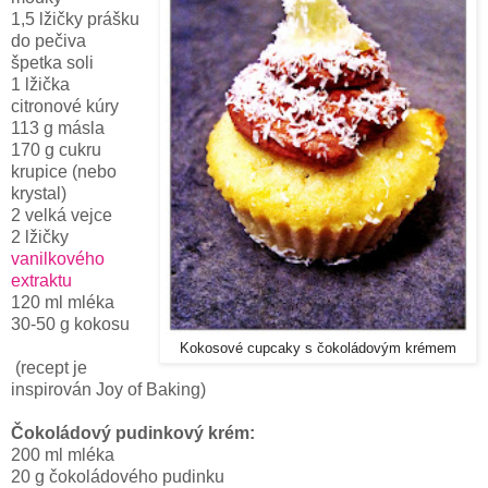
1,5 lžičky prášku
do pečiva
špetka soli
1 lžička
citronové kúry
113 g másla
170 g cukru
krupice (nebo
krystal)
2 velká vejce
2 lžičky
vanilkového
extraktu
120 ml mléka
30-50 g kokosu
Kokosové cupcaky s čokoládovým krémem
(recept je
inspirován Joy of Baking)
Čokoládový pudinkový krém:
200 ml mléka
20 g čokoládového pudinku