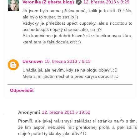
Veronika (Z ghetta blog)
12. března 2013 v 9:29
Já jsem byla sama překvapená, kolik je to lidí :D ! No,
ale bylo to super, to zas jo :)
Vždycky je příležitost upéct cupcaky, ale s riccottou to
asi bude spíš nějaký cheesecake, co :)?
A ta kombinace je dobrá hlavně skrz tu citronovou kúru,
která tam je fakt docela cítit :)
Unknown
15. března 2013 v 9:13
Uhádla jsi, ale nevím, kdy se na blogu objeví. :D
Měla si mi jeden nechat a přes kurýra doručit! :D
Odpovědět
Anonymní
12. března 2013 v 19:52
Promiň, ale jakej má smysl zakládat si stránku na fb s tim,
že tim aspoň nebudeš mít přehlcenej profil, a pak sdílíš
stejně pořád ty články jako dřív?:D