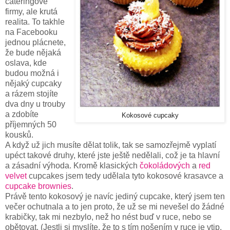
cateringové
firmy, ale krutá
realita. To takhle
na Facebooku
jednou plácnete,
že bude nějaká
oslava, kde
budou možná i
nějaký cupcaky
a rázem stojíte
dva dny u trouby
a zdobíte
Kokosové cupcaky
příjemných 50
kousků.
A když už jich musíte dělat tolik, tak se samozřejmě vyplatí
upéct takové druhy, které jste ještě nedělali, což je ta hlavní
a zásadní výhoda. Kromě klasických
čokoládových
a
red
velvet
cupcakes jsem tedy udělala tyto kokosové krasavce a
cupcake brownies
.
Právě tento kokosový je navíc jediný cupcake, který jsem ten
večer ochutnala a to jen proto, že už se mi nevešel do žádné
krabičky, tak mi nezbylo, než ho nést buď v ruce, nebo se
obětovat. (Jestli si myslíte, že to s tím nošením v ruce je vtip,