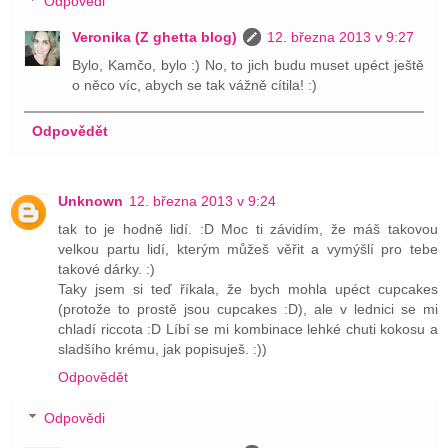
Odpovědi
Veronika (Z ghetta blog)
12. března 2013 v 9:27
Bylo, Kamčo, bylo :) No, to jich budu muset upéct ještě
o něco víc, abych se tak vážně cítila! :)
Odpovědět
Unknown
12. března 2013 v 9:24
tak to je hodně lidí. :D Moc ti závidím, že máš takovou
velkou partu lidí, kterým můžeš věřit a vymýšlí pro tebe
takové dárky. :)
Taky jsem si teď říkala, že bych mohla upéct cupcakes
(protože to prostě jsou cupcakes :D), ale v lednici se mi
chladí riccota :D Líbí se mi kombinace lehké chuti kokosu a
sladšího krému, jak popisuješ. :))
Odpovědět
Odpovědi