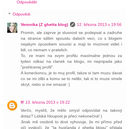
Odpovědět
Odpovědi
Veronika (Z ghetta blog)
12. března 2013 v 19:56
Promin, ale zaprve je slusnost se podepsat a zadruhe
na strance sdilim spoustu dalsich veci, co s blogem
nejakym zpusobem souvisi a maji to moznost videt i
lidi, co nemam v pratelich.
To, ze mam na svym profilu maximalne jednou za
tyden odkaz na clanek na blogu, mi nepripada jako
"prehlcenej profil".
A koneckoncu, je to muj profil, takze si tam muzu davat
co se mi zlibi a komu se to nelibi, tak si to muze smele
skryt, nebo si me smazat :)
ff
13. března 2013 v 19:22
Verčo, myslíš, že mělo smysl odpovídat na takový
dotaz? Lidská hloupost je přeci nekonečná!:)
Jinak mě osobně to dost vyhovuje, že mi přímo před
oči vyskočí, že "ta husťanda z ghetta blogu" přidala