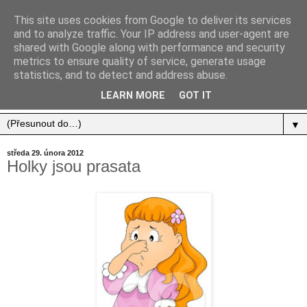
This site uses cookies from Google to deliver its services
and to analyze traffic. Your IP address and user-agent are
shared with Google along with performance and security
metrics to ensure quality of service, generate usage
statistics, and to detect and address abuse.
Jídlo, cestování, život.
LEARN MORE
GOT IT
▼
středa 29. února 2012
Holky jsou prasata