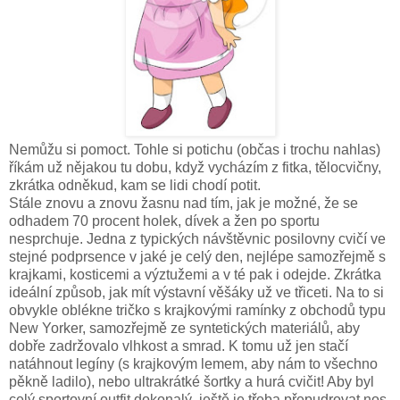
Nemůžu si pomoct. Tohle si potichu (občas i trochu nahlas)
říkám už nějakou tu dobu, když vycházím z fitka, tělocvičny,
zkrátka odněkud, kam se lidi chodí potit.
Stále znovu a znovu žasnu nad tím, jak je možné, že se
odhadem 70 procent holek, dívek a žen po sportu
nesprchuje. Jedna z typických návštěvnic posilovny cvičí ve
stejné podprsence v jaké je celý den, nejlépe samozřejmě s
krajkami, kosticemi a výztužemi a v té pak i odejde. Zkrátka
ideální způsob, jak mít výstavní věšáky už ve třiceti. Na to si
obvykle oblékne tričko s krajkovými ramínky z obchodů typu
New Yorker, samozřejmě ze syntetických materiálů, aby
dobře zadržovalo vlhkost a smrad. K tomu už jen stačí
natáhnout legíny (s krajkovým lemem, aby nám to všechno
pěkně ladilo), nebo ultrakrátké šortky a hurá cvičit! Aby byl
celý sportovní outfit dokonalý, ještě je třeba přepudrovat nos