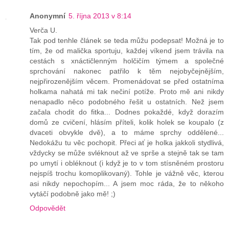
Anonymní
5. října 2013 v 8:14
Verča U.
Tak pod tenhle článek se teda můžu podepsat! Možná je to
tím, že od malička sportuju, každej víkend jsem trávila na
cestách s xnáctičlenným holčičím týmem a společné
sprchování nakonec patřilo k těm nejobyčejnějším,
nejpřirozenějším věcem. Promenádovat se před ostatníma
holkama nahatá mi tak nečiní potíže. Proto mě ani nikdy
nenapadlo něco podobného řešit u ostatních. Než jsem
začala chodit do fitka... Dodnes pokaždé, když dorazím
domů ze cvičení, hlásím příteli, kolik holek se koupalo (z
dvaceti obvykle dvě), a to máme sprchy oddělené...
Nedokážu tu věc pochopit. Přeci ať je holka jakkoli stydlivá,
vždycky se může svléknout až ve sprše a stejně tak se tam
po umytí i obléknout (i když je to v tom stísněném prostoru
nejspíš trochu komoplikovaný). Tohle je vážně věc, kterou
asi nikdy nepochopím... A jsem moc ráda, že to někoho
vytáčí podobně jako mě! ;)
Odpovědět