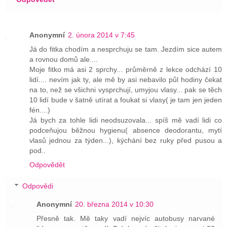
Anonymní
2. února 2014 v 7:45
Já do fitka chodím a nesprchuju se tam. Jezdím sice autem
a rovnou domů ale....
Moje fitko má asi 2 sprchy... průměrně z lekce odchází 10
lidí.... nevím jak ty, ale mě by asi nebavilo půl hodiny čekat
na to, než se všichni vysprchují, umyjou vlasy... pak se těch
10 lidí bude v šatně utírat a foukat si vlasy( je tam jen jeden
fén....)
Já bych za tohle lidi neodsuzovala... spíš mě vadí lidi co
podceňujou běžnou hygienu( absence deodorantu, mytí
vlasů jednou za týden...), kýchání bez ruky před pusou a
pod..
Odpovědět
Odpovědi
Anonymní
20. března 2014 v 10:30
Přesně tak. Mě taky vadí nejvíc autobusy narvané