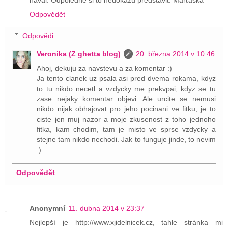
nával. Odpoledne si to nedokážu představit. Marťaska
Odpovědět
Odpovědi
Veronika (Z ghetta blog)
20. března 2014 v 10:46
Ahoj, dekuju za navstevu a za komentar :)
Ja tento clanek uz psala asi pred dvema rokama, kdyz
to tu nikdo necetl a vzdycky me prekvpai, kdyz se tu
zase nejaky komentar objevi. Ale urcite se nemusi
nikdo nijak obhajovat pro jeho pocinani ve fitku, je to
ciste jen muj nazor a moje zkusenost z toho jednoho
fitka, kam chodim, tam je misto ve sprse vzdycky a
stejne tam nikdo nechodi. Jak to funguje jinde, to nevim
:)
Odpovědět
Anonymní
11. dubna 2014 v 23:37
Nejlepší je http://www.xjidelnicek.cz, tahle stránka mi