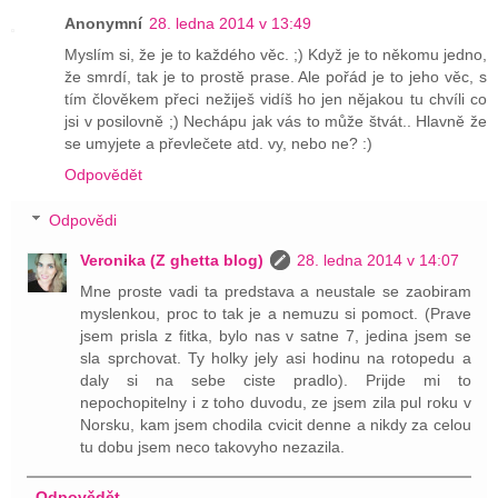
Anonymní
28. ledna 2014 v 13:49
Myslím si, že je to každého věc. ;) Když je to někomu jedno,
že smrdí, tak je to prostě prase. Ale pořád je to jeho věc, s
tím člověkem přeci nežiješ vidíš ho jen nějakou tu chvíli co
jsi v posilovně ;) Nechápu jak vás to může štvát.. Hlavně že
se umyjete a převlečete atd. vy, nebo ne? :)
Odpovědět
Odpovědi
Veronika (Z ghetta blog)
28. ledna 2014 v 14:07
Mne proste vadi ta predstava a neustale se zaobiram
myslenkou, proc to tak je a nemuzu si pomoct. (Prave
jsem prisla z fitka, bylo nas v satne 7, jedina jsem se
sla sprchovat. Ty holky jely asi hodinu na rotopedu a
daly si na sebe ciste pradlo). Prijde mi to
nepochopitelny i z toho duvodu, ze jsem zila pul roku v
Norsku, kam jsem chodila cvicit denne a nikdy za celou
tu dobu jsem neco takovyho nezazila.
Odpovědět