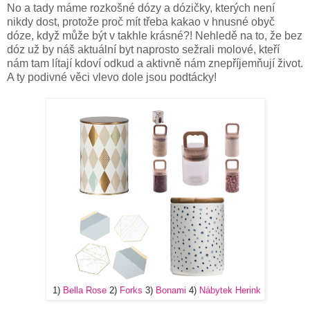
No a tady máme rozkošné dózy a dózičky, kterých není
nikdy dost, protože proč mít třeba kakao v hnusné obyč
dóze, když může být v takhle krásné?! Nehledě na to, že bez
dóz už by náš aktuální byt naprosto sežrali molové, kteří
nám tam lítají kdoví odkud a aktivně nám znepříjemňují život.
A ty podivné věci vlevo dole jsou podtácky!
Bonami
Nábytek Herink
1)
Bella Rose
2)
Forks
3)
4)