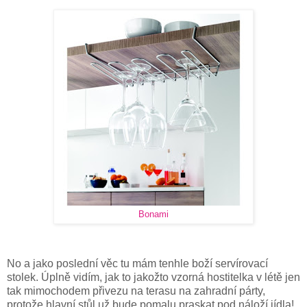
Bonami
No a jako poslední věc tu mám tenhle boží servírovací
stolek. Úplně vidím, jak to jakožto vzorná hostitelka v létě jen
tak mimochodem přivezu na terasu na zahradní párty,
protože hlavní stůl už bude pomalu praskat pod náloží jídla!