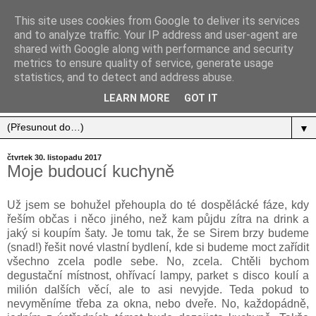
This site uses cookies from Google to deliver its services
and to analyze traffic. Your IP address and user-agent are
shared with Google along with performance and security
metrics to ensure quality of service, generate usage
statistics, and to detect and address abuse.
Jídlo, cestování, život.
LEARN MORE
GOT IT
▼
čtvrtek 30. listopadu 2017
Moje budoucí kuchyně
Už jsem se bohužel přehoupla do té dospělácké fáze, kdy
řeším občas i něco jiného, než kam půjdu zítra na drink a
jaký si koupím šaty. Je tomu tak, že se Sirem brzy budeme
(snad!) řešit nové vlastní bydlení, kde si budeme moct zařídit
všechno zcela podle sebe. No, zcela. Chtěli bychom
degustační místnost, ohřívací lampy, parket s disco koulí a
milión dalších věcí, ale to asi nevyjde. Teda pokud to
nevyměníme třeba za okna, nebo dveře. No, každopádně,