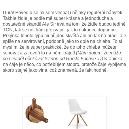
Hurá! Povedlo se mi sem vecpat i nějaký regulérní nábytek!
Takhle židle je podle mě super krásná a jednoduchá a
dostatečně skandi! Ale Sir trvá na tom, že židle budou jedině
TON, tak se nechám překvapit, jak to nakonec dopadne.
Prkýnka tohoto typu mi přijdou skvělá ani ne tak na práci, ale
spíše na servírování, podobně jako to dole na chleba. To si
myslím, že je super praktické, že do toho chleba můžete
schovat a zároveň to na něm krájet!
(Mám dojem, že můžu
co nevidět očekávat telefon od Horsta Fuchse :D)
Krabička
na čaje je něco, co potřebujem stopro, protože čaje vypijeme
skoro stejně jako vína, což znamená, že fakt hodně.