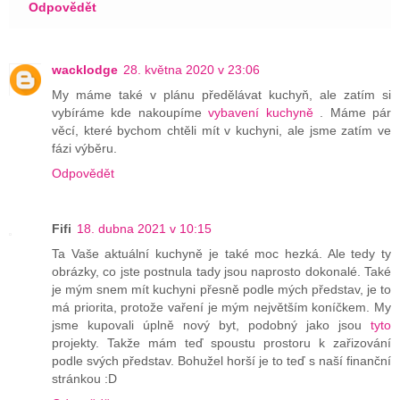
Odpovědět
wacklodge
28. května 2020 v 23:06
My máme také v plánu předělávat kuchyň, ale zatím si
vybíráme kde nakoupíme
vybavení kuchyně
. Máme pár
věcí, které bychom chtěli mít v kuchyni, ale jsme zatím ve
fázi výběru.
Odpovědět
Fifi
18. dubna 2021 v 10:15
Ta Vaše aktuální kuchyně je také moc hezká. Ale tedy ty
obrázky, co jste postnula tady jsou naprosto dokonalé. Také
je mým snem mít kuchyni přesně podle mých představ, je to
má priorita, protože vaření je mým největším koníčkem. My
jsme kupovali úplně nový byt, podobný jako jsou
tyto
projekty. Takže mám teď spoustu prostoru k zařizování
podle svých představ. Bohužel horší je to teď s naší finanční
stránkou :D