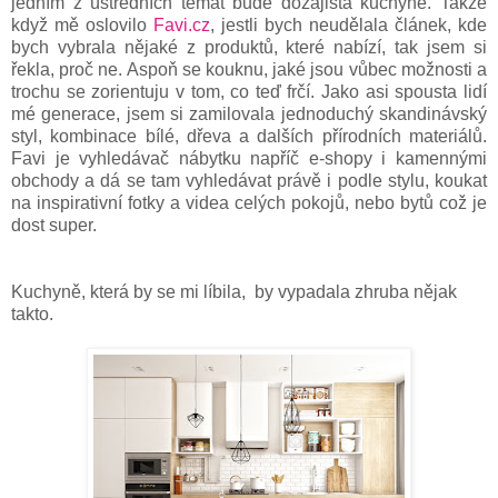
jedním z ústředních témat bude dozajista kuchyně. Takže
když mě oslovilo
Favi.cz
, jestli bych neudělala článek, kde
bych vybrala nějaké z produktů, které nabízí, tak jsem si
řekla, proč ne. Aspoň se kouknu, jaké jsou vůbec možnosti a
trochu se zorientuju v tom, co teď frčí. Jako asi spousta lidí
mé generace, jsem si zamilovala jednoduchý skandinávský
styl, kombinace bílé, dřeva a dalších přírodních materiálů.
Favi je vyhledávač nábytku napříč e-shopy i kamennými
obchody a dá se tam vyhledávat právě i podle stylu, koukat
na inspirativní fotky a videa celých pokojů, nebo bytů což je
dost super.
Kuchyně, která by se mi líbila, by vypadala zhruba nějak
takto.