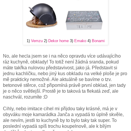
1)
Vemzu
2)
Dekor home
3)
Emako
4)
Bonami
No, ale hecla jsem se i na něco opravdu více udávajícího
ráz kuchyně, obklady! To totiž není žádná sranda, pokud
máte takřka nulovou představivost, jako já. Představit si
jednu kachličku, nebo jiný kus obkladu na velké ploše je pro
mě prakticky nemožné. Ale aktuálně se bavíme o tzv.
betonové stěrce, což připomíná právě první obklad, jen tady
je o něco světlejší. Prostě je to taková ta flekatá zeď, ale
naschvál, rozumíte :D
Cihly, nebo imitace cihel mi přijdou taky krásné, má je v
obyváku moje kamarádka Janča a vypadá to úplně skvěle,
ale nevím, jestli to kuchyně by to bylo taky tak super. To
poslední vypadá spíš trochu koupelnově, ale k bílým