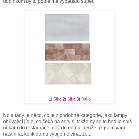
doplňkům by to podle mě vypadalo super.
1)
Siko
2)
Siko
3)
Rako
No a tady je něco, co je z podobné kategorie, jako lampy
ohřívající jídlo, co čeká na servis, takže by se to hodilo spíš
někam do restaurace, než do domu. Jenže už jsem vám
nastínila, kolik doma vypijeme vína, že...