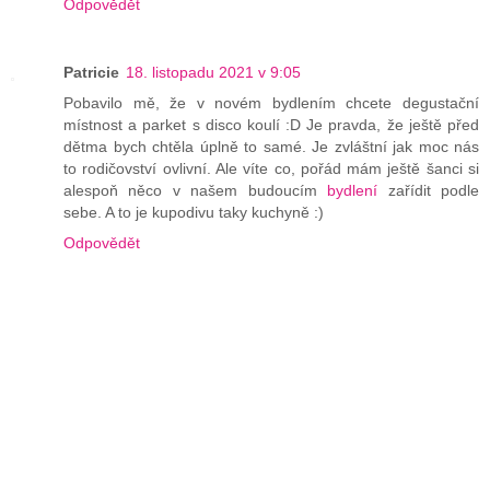
Odpovědět
Patricie
18. listopadu 2021 v 9:05
Pobavilo mě, že v novém bydlením chcete degustační
místnost a parket s disco koulí :D Je pravda, že ještě před
dětma bych chtěla úplně to samé. Je zvláštní jak moc nás
to rodičovství ovlivní. Ale víte co, pořád mám ještě šanci si
alespoň něco v našem budoucím
bydlení
zařídit podle
sebe. A to je kupodivu taky kuchyně :)
Odpovědět