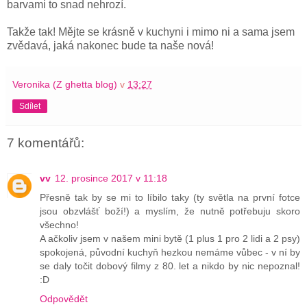
barvami to snad nehrozí.
Takže tak! Mějte se krásně v kuchyni i mimo ni a sama jsem
zvědavá, jaká nakonec bude ta naše nová!
Veronika (Z ghetta blog)
v
13:27
Sdílet
7 komentářů:
vv
12. prosince 2017 v 11:18
Přesně tak by se mi to líbilo taky (ty světla na první fotce
jsou obzvlášť boží!) a myslím, že nutně potřebuju skoro
všechno!
A ačkoliv jsem v našem mini bytě (1 plus 1 pro 2 lidi a 2 psy)
spokojená, původní kuchyň hezkou nemáme vůbec - v ní by
se daly točit dobový filmy z 80. let a nikdo by nic nepoznal!
:D
Odpovědět