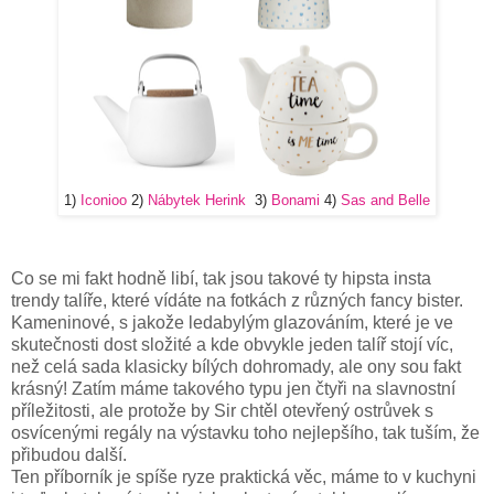
1)
Iconioo
2)
Nábytek Herink
3)
Bonami
4)
Sas and Belle
Co se mi fakt hodně libí, tak jsou takové ty hipsta insta
trendy talíře, které vídáte na fotkách z různých fancy bister.
Kameninové, s jakože ledabylým glazováním, které je ve
skutečnosti dost složité a kde obvykle jeden talíř stojí víc,
než celá sada klasicky bílých dohromady, ale ony sou fakt
krásný! Zatím máme takového typu jen čtyři na slavnostní
příležitosti, ale protože by Sir chtěl otevřený ostrůvek s
osvícenými regály na výstavku toho nejlepšího, tak tuším, že
přibudou další.
Ten příborník je spíše ryze praktická věc, máme to v kuchyni