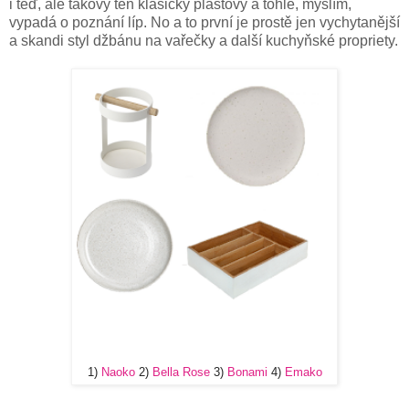
i teď, ale takový ten klasicky plastový a tohle, myslím,
vypadá o poznání líp. No a to první je prostě jen vychytanější
a skandi styl džbánu na vařečky a další kuchyňské propriety.
1)
Naoko
2)
Bella Rose
3)
Bonami
4)
Emako