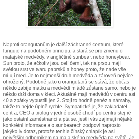
Naproti orangutanům je další záchranné centrum, které
funguje na podobném principu, a stará se pro změnu o
malajské medvědy, v angličtině sunbear, nebo honeybear.
Sun proto, že ačkoliv jsou celí černí, tak na prsou mají
světlou srst ve tvaru paprsků a honey proto, že nade vše
milují med. Je to nejmenší druh medvěda a zároveň nejvíce
ohrožený. Podobně jako u orangutanů se stává, že občas
někdo zabije matku a medvědí mládě zůstane samo, nebo je
někdo drží doma v kleci. Aktuálně mají medvědů v centru asi
40 a zpátky vypustili jen 2. Stojí to hodně peněz a námahy,
takže to nejde úplně rychle. Sympatické je, že zakladatel
centra, CEO a biolog v jedné osobě chodí po centru stejně
jako ostatní zaměstnanci a ptá se, jestli vás zajímají nějaké
konkrétní informace a o sunbearech zodpoví naprosto
jakýkoliv dotaz, protože tenhle
čínský
chlapík je asi
největším odborníkem na malajského medvěda na světě. Je