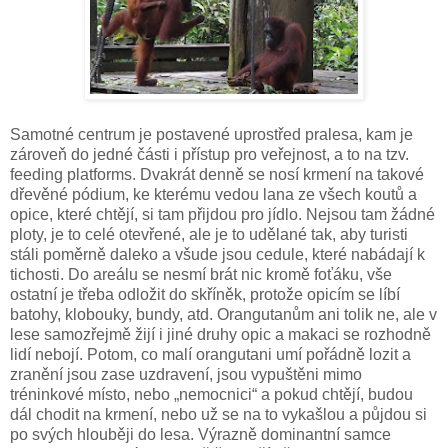
Samotné centrum je postavené uprostřed pralesa, kam je
zároveň do jedné části i přístup pro veřejnost, a to na tzv.
feeding platforms. Dvakrát denně se nosí krmení na takové
dřevěné pódium, ke kterému vedou lana ze všech koutů a
opice, které chtějí, si tam přijdou pro jídlo. Nejsou tam žádné
ploty, je to celé otevřené, ale je to udělané tak, aby turisti
stáli poměrně daleko a všude jsou cedule, které nabádají k
tichosti. Do areálu se nesmí brát nic kromě foťáku, vše
ostatní je třeba odložit do skříněk, protože opicím se líbí
batohy, klobouky, bundy, atd. Orangutanům ani tolik ne, ale v
lese samozřejmě žijí i jiné druhy opic a makaci se rozhodně
lidí nebojí. Potom, co malí orangutani umí pořádně lozit a
zranění jsou zase uzdravení, jsou vypuštěni mimo
tréninkové místo, nebo „nemocnici“ a pokud chtějí, budou
dál chodit na krmení, nebo už se na to vykašlou a půjdou si
po svých hlouběji do lesa. Výrazně dominantní samce