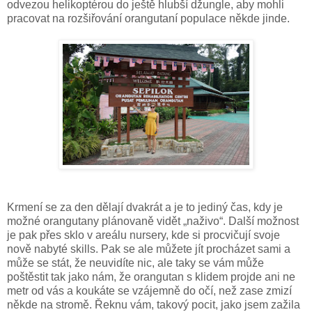
odvezou helikoptérou do ještě hlubší džungle, aby mohli
pracovat na rozšiřování orangutaní populace někde jinde.
Krmení se za den dělají dvakrát a je to jediný čas, kdy je
možné orangutany plánovaně vidět „naživo“. Další možnost
je pak přes sklo v areálu nursery, kde si procvičují svoje
nově nabyté skills. Pak se ale můžete jít procházet sami a
může se stát, že neuvidíte nic, ale taky se vám může
poštěstit tak jako nám, že orangutan s klidem projde ani ne
metr od vás a koukáte se vzájemně do očí, než zase zmizí
někde na stromě. Řeknu vám, takový pocit, jako jsem zažila