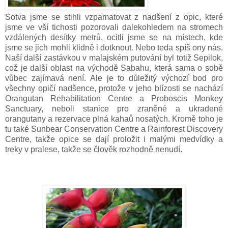
Sotva jsme se stihli vzpamatovat z nadšení z opic, které
jsme ve vší tichosti pozorovali dalekohledem na
stromech
vzdálených desítky metrů, ocitli jsme se na místech, kde
jsme se jich mohli klidně i dotknout. Nebo teda spíš ony nás.
Naší další zastávkou v malajském putování byl totiž Sepilok,
což je další
oblast
na východě Sabahu, která sama o sobě
vůbec zajímavá není. Ale je to důležitý výchozí bod pro
všechny opičí nadšence, protože v jeho blízosti se nachází
Orangutan Rehabilitation Centre a Proboscis Monkey
Sanctuary, neboli stanice pro zraněné a ukradené
orangutany a rezervace plná kahaů nosatých. Kromě toho je
tu také Sunbear Conservation Centre a Rainforest Discovery
Centre, takže opice se dají proložit i malými medvídky a
treky v pralese, takže se člověk rozhodně nenudí.