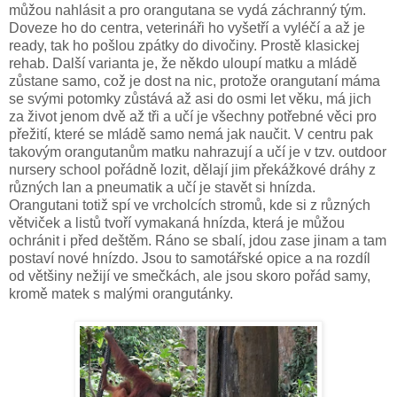
můžou nahlásit a pro orangutana se vydá záchranný tým.
Doveze ho do centra, veterináři ho vyšetří a vyléčí a až je
ready, tak ho pošlou zpátky do divočiny. Prostě klasickej
rehab. Další varianta je, že někdo uloupí matku a mládě
zůstane samo, což je dost na nic, protože orangutaní máma
se svými potomky zůstává až asi do osmi let věku, má jich
za život jenom dvě až tři a učí je všechny potřebné věci pro
přežití, které se mládě samo nemá jak naučit. V centru pak
takovým orangutanům matku nahrazují a učí je v tzv. outdoor
nursery school pořádně lozit, dělají jim překážkové dráhy z
různých lan a pneumatik a učí je stavět si hnízda.
Orangutani totiž spí ve vrcholcích stromů, kde si z různých
větviček a listů tvoří vymakaná hnízda, která je můžou
ochránit i před
deštěm
. Ráno se sbalí, jdou zase jinam a tam
postaví nové hnízdo. Jsou to samotářské opice a na rozdíl
od většiny nežijí ve smečkách, ale jsou skoro pořád samy,
kromě matek s malými orangutánky.