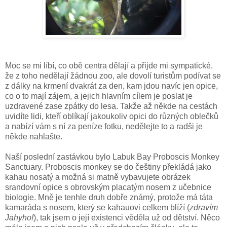
Moc se mi líbí, co obě centra dělají a přijde mi sympatické,
že z toho nedělají žádnou zoo, ale dovolí turistům podívat se
z dálky na krmení dvakrát za den, kam jdou navíc jen opice,
co o to mají zájem, a jejich hlavním cílem je poslat je
uzdravené zase zpátky do lesa. Takže až někde na cestách
uvidíte lidi, kteří oblíkají jakoukoliv opici do různých oblečků
a nabízí vám s ní za peníze fotku, nedělejte to a radši je
někde nahlašte.
Naší poslední zastávkou bylo
Labuk Bay
Proboscis Monkey
Sanctuary. Proboscis monkey se do češtiny překládá jako
kahau nosatý a možná si matně vybavujete obrázek
srandovní opice s obrovským placatým nosem z učebnice
biologie. Mně je tenhle druh dobře známý, protože má táta
kamaráda s nosem, který se kahauovi celkem blíží (
zdravím
Jahyho!
), tak jsem o její existenci věděla už od dětství. Něco