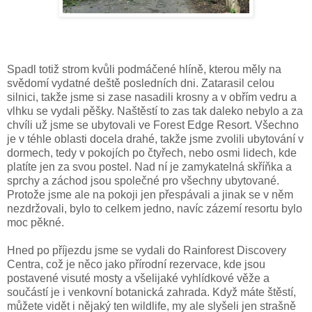
Spadl totiž
strom kvůli podmáčené hlíně, kterou měly na
svědomí vydatné deště posledních dni
. Zatarasil celou
silnici, takže jsme si zase nasadili krosny a v obřím vedru a
vlhku se vydali pěšky. Naštěstí to zas tak daleko nebylo a za
chvíli už jsme se ubytovali ve Forest Edge Resort. Všechno
je v téhle oblasti docela drahé, takže jsme zvolili ubytování v
dormech, tedy v pokojích po čtyřech, nebo osmi lidech, kde
platíte jen za svou postel. Nad ní je zamykatelná skříňka a
sprchy a záchod jsou společné pro všechny ubytované.
Protože jsme ale na pokoji jen přespávali a jinak se v něm
nezdržovali, bylo to celkem jedno, navíc zázemí resortu bylo
moc pěkné.
Hned po příjezdu jsme se vydali do Rainforest Discovery
Centra, což je něco jako přírodní rezervace, kde jsou
postavené visuté mosty a všelijaké vyhlídkové věže a
součástí je i venkovní botanická zahrada. Když máte štěstí,
můžete vidět i nějaký ten wildlife, my ale slyšeli jen strašně