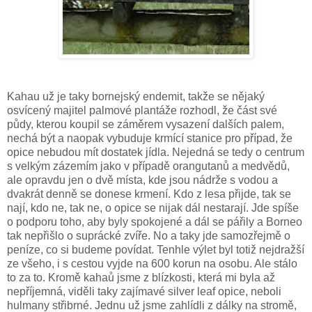
Kahau už je taky bornejský endemit, takže se nějaký
osvícený majitel palmové plantáže rozhodl, že část své
půdy, kterou koupil se záměrem vysazení dalších palem,
nechá být a naopak vybuduje krmící stanice pro případ, že
opice nebudou mít dostatek jídla. Nejedná se tedy o centrum
s velkým zázemím jako v případě orangutanů a medvědů,
ale opravdu jen o dvě místa, kde jsou nádrže s vodou a
dvakrát denně se donese krmení. Kdo z lesa přijde, tak se
nají, kdo ne, tak ne, o opice se nijak dál nestarají. Jde spíše
o podporu toho, aby byly spokojené a dál se pářily a Borneo
tak nepřišlo o suprácké zvíře. No a taky jde samozřejmě o
peníze, co si budeme povídat. Tenhle výlet byl totiž nejdražší
ze všeho, i s cestou vyjde na 600 korun na osobu. Ale stálo
to za to. Kromě kahaů jsme z blízkosti, která mi byla až
nepříjemná, viděli taky zajímavé silver leaf opice, neboli
hulmany střibrné. Jednu už jsme zahlídli z dálky na stromě,