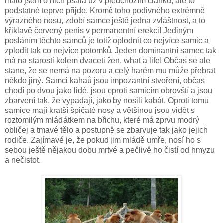
málo jsem o nich psala už v předchozím článku, ale to
podstatné teprve přijde. Kromě toho podivného extrémně
výrazného nosu, zdobí samce ještě jedna zvláštnost, a to
křiklavě červený penis v permanentní erekci! Jediným
posláním těchto samců je totiž oplodnit co nejvíce samic a
zplodit tak co nejvíce potomků. Jeden dominantní samec tak
má na starosti kolem dvaceti žen, what a life! Občas se ale
stane, že se nemá na pozoru a celý harém mu může přebrat
někdo jiný. Samci kahaů jsou impozantní stvoření, občas
chodí po dvou jako lidé, jsou oproti samicím obrovští a jsou
zbarvení tak, že vypadají, jako by nosili kabát. Oproti tomu
samice mají kratší špičaté nosy a většinou jsou vidět s
roztomilým mláďátkem na břichu, které má zprvu modrý
obličej a tmavé tělo a postupně se zbarvuje tak jako jejich
rodiče. Zajímavé je, že pokud jim mládě umře, nosí ho s
sebou ještě nějakou dobu mrtvé a pečlivě ho čistí od hmyzu
a nečistot.