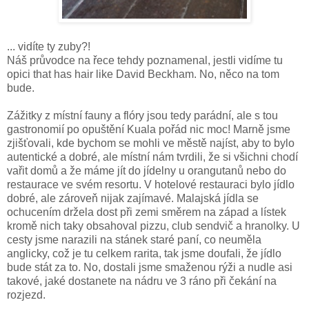
... vidíte ty zuby?!
Náš průvodce na řece tehdy poznamenal, jestli vidíme tu
opici that has hair like David Beckham. No, něco na tom
bude.
Zážitky z místní fauny a flóry jsou tedy parádní, ale s tou
gastronomií po opuštění Kuala pořád nic moc! Marně jsme
zjišťovali, kde bychom se mohli ve městě najíst, aby to bylo
autentické a dobré, ale místní nám tvrdili, že si všichni chodí
vařit domů a že máme jít do jídelny u orangutanů nebo do
restaurace ve svém resortu. V hotelové restauraci bylo jídlo
dobré, ale zároveň nijak zajímavé. Malajská jídla se
ochucením držela dost při zemi směrem na západ a lístek
kromě nich taky obsahoval pizzu, club sendvič a hranolky. U
cesty jsme narazili na stánek staré paní, co neuměla
anglicky, což je tu celkem rarita, tak jsme doufali, že jídlo
bude stát za to. No, dostali jsme smaženou rýži a nudle asi
takové, jaké dostanete na nádru ve 3 ráno při čekání na
rozjezd.