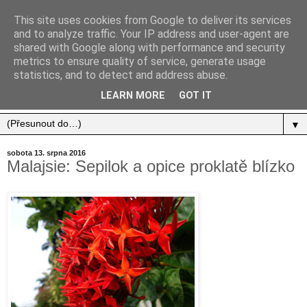
This site uses cookies from Google to deliver its services
and to analyze traffic. Your IP address and user-agent are
shared with Google along with performance and security
metrics to ensure quality of service, generate usage
statistics, and to detect and address abuse.
Jídlo, cestování, život.
LEARN MORE
GOT IT
▼
sobota 13. srpna 2016
Malajsie: Sepilok a opice proklatě blízko