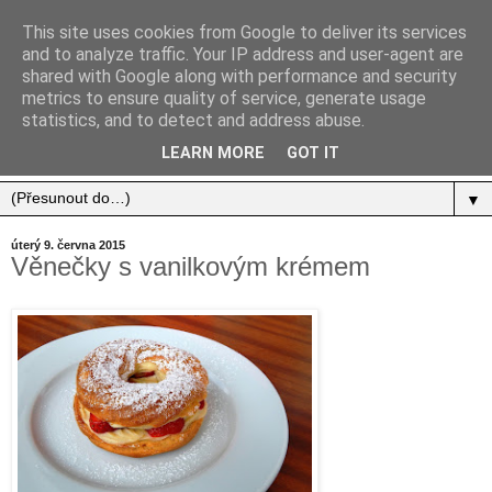
This site uses cookies from Google to deliver its services
and to analyze traffic. Your IP address and user-agent are
shared with Google along with performance and security
metrics to ensure quality of service, generate usage
statistics, and to detect and address abuse.
Jídlo, cestování, život.
LEARN MORE
GOT IT
▼
úterý 9. června 2015
Věnečky s vanilkovým krémem