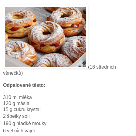
(16 středních
věnečků)
Odpalované těsto:
310 ml mléka
1
20 g másla
15 g cukru krystal
2 špetky soli
190 g hladké mouky
6 velkých vajec