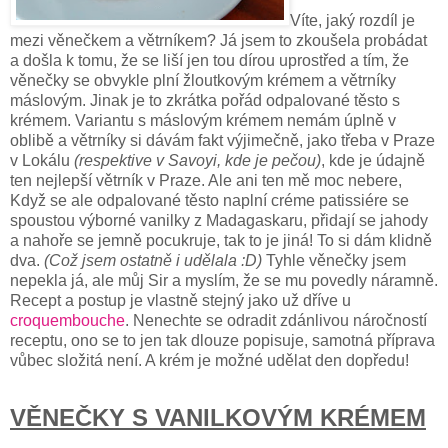
Víte, jaký rozdíl je
mezi věnečkem a větrníkem? Já jsem to zkoušela probádat
a došla k tomu, že se liší jen tou dírou uprostřed a tím, že
věnečky se obvykle plní žloutkovým krémem a větrníky
máslovým. Jinak je to zkrátka pořád odpalované těsto s
krémem. Variantu s máslovým krémem nemám úplně v
oblibě a větrníky si dávám fakt výjimečně, jako třeba v Praze
v Lokálu
(respektive v Savoyi, kde je pečou)
, kde je údajně
ten nejlepší větrník v Praze. Ale ani ten mě moc nebere,
Když se ale odpalované těsto naplní créme patissiére se
spoustou výborné vanilky z Madagaskaru, přidají se jahody
a nahoře se jemně pocukruje, tak to je jiná! To si dám klidně
dva.
(Což jsem ostatně i udělala :D)
Tyhle věnečky jsem
nepekla já, ale můj Sir a myslím, že se mu povedly náramně.
Recept a postup je vlastně stejný jako už dříve u
croquembouche
. Nenechte se odradit zdánlivou náročností
receptu, ono se to jen tak dlouze popisuje, samotná příprava
vůbec složitá není. A krém je možné udělat den dopředu!
VĚNEČKY S VANILKOVÝM KRÉMEM