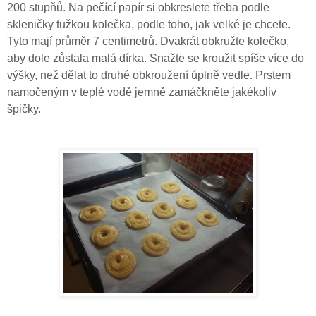
200 stupňů. Na pečící papír si obkreslete třeba podle
skleničky tužkou kolečka, podle toho, jak velké je chcete.
Tyto mají průměr 7 centimetrů. Dvakrát obkružte kolečko,
aby dole zůstala malá dírka. Snažte se kroužit spíše více do
výšky, než dělat to druhé obkroužení úplně vedle.
Prstem
namočeným v teplé vodě jemně zamáčkněte jakékoliv
špičky.