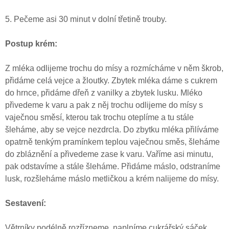
5. Pečeme asi 30 minut v dolní třetině trouby.
Postup krém:
Z mléka odlijeme trochu do mísy a rozmícháme v něm škrob,
přidáme celá vejce
a žloutky. Zbytek mléka dáme s cukrem
do hrnce, přidáme dřeň z vanilky a zbytek lusku. Mléko
přivedeme k varu a pak z něj trochu odlijeme do mísy s
vaječnou směsí, kterou tak trochu oteplíme a tu stále
šleháme, aby se vejce nezdrcla. Do zbytku mléka přilíváme
opatrně tenkým pramínkem teplou vaječnou směs, šleháme
do zbláznění a přivedeme zase k varu. Vaříme asi minutu,
pak odstavíme a stále šleháme. Přidáme máslo, odstraníme
lusk, rozšleháme máslo metličkou a krém nalijeme do mísy.
Sestavení:
Větrníky podélně rozřízneme, naplníme cukrářský sáček