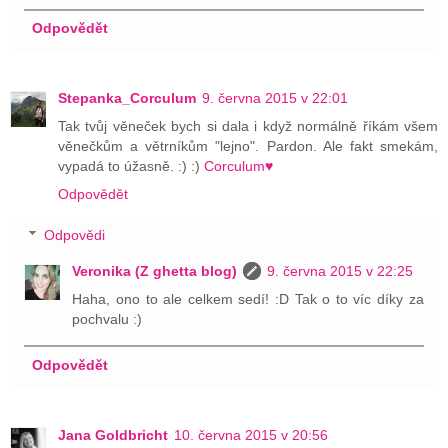
Odpovědět
Stepanka_Corculum
9. června 2015 v 22:01
Tak tvůj věneček bych si dala i když normálně říkám všem
věnečkům a větrníkům "lejno". Pardon. Ale fakt smekám,
vypadá to úžasně. :) :)
Corculum♥
Odpovědět
Odpovědi
Veronika (Z ghetta blog)
9. června 2015 v 22:25
Haha, ono to ale celkem sedí! :D Tak o to víc díky za
pochvalu :)
Odpovědět
Jana Goldbricht
10. června 2015 v 20:56