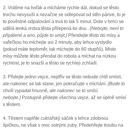
2. Vrátíme na hořák a mícháme rychle dál, dokud se těsto
trochu nevysuší a nezačne se odlepovat od stěn pánve, to je
to pověstné odpalování a trvá to tak 5 minut. Dole v hrnci se
udělá tenká vrstva těsta přilepená ke dnu .
(Nebojte, není to
připálené a ano, půjde to umýt.)
Přendejte těsto do mísy a
vařečkou ho míchejte asi 2 minuty, aby lehce vystydlo
(pokud máte teploměr, tak míchejte do 60 stupňů). Místo
mísy můžete těsto přendat do robota a míchat na nízkou
rychlost, je to snazší a těsto se rychleji zchladí.
3.
Přidejte jedno vejce, nejdřív se těsto nebude chtít smísit,
ale nakonec se tak stane, jen pokračujte v míchání.
(Bude to
chvíli vypadat hnusně, ale nakonec se to smísí,
nebojte.)
Postupně přidejte všechna vejce, až se úplně smísí
s těstem.
4. Těstem naplňte cukrářský sáček s lehce zdobnou
špičkou, ne však s moc ostrými zuby.
Předehřejte troubu na