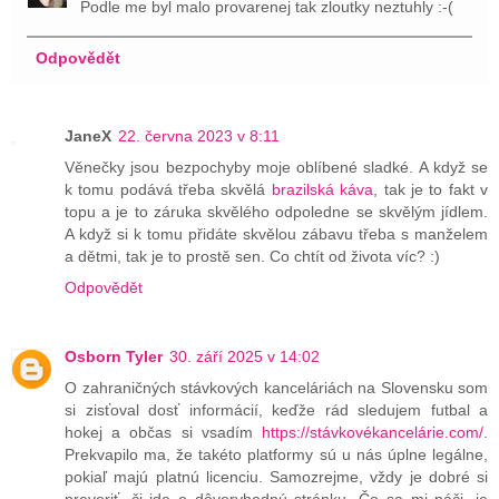
Podle me byl malo provarenej tak zloutky neztuhly :-(
Odpovědět
JaneX
22. června 2023 v 8:11
Věnečky jsou bezpochyby moje oblíbené sladké. A když se
k tomu podává třeba skvělá
brazilská káva
, tak je to fakt v
topu a je to záruka skvělého odpoledne se skvělým jídlem.
A když si k tomu přidáte skvělou zábavu třeba s manželem
a dětmi, tak je to prostě sen. Co chtít od života víc? :)
Odpovědět
Osborn Tyler
30. září 2025 v 14:02
O zahraničných stávkových kanceláriách na Slovensku som
si zisťoval dosť informácií, keďže rád sledujem futbal a
hokej a občas si vsadím
https://stávkovékancelárie.com/
.
Prekvapilo ma, že takéto platformy sú u nás úplne legálne,
pokiaľ majú platnú licenciu. Samozrejme, vždy je dobré si
preveriť, či ide o dôveryhodnú stránku. Čo sa mi páči, je