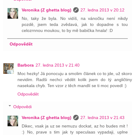
Veronika (Z ghetta blog)
27. ledna 2013 v 20:12
No, taky že byla. No vidíš, na vánočku není nikdy
pozdě, jsem teda zvědavá, jak to dopadne s tou
celozrnnou moukou, to by mě babička hnala! :D
Odpovědět
Barbora
27. ledna 2013 v 21:40
Moc hezky! Já ponocuju a smolim článek co to jde, už skoro
nevidim. Radši nechci vědět kolik jsem do tý angličtiny
nasekala chyb. Ten vzor z těch mandlí se ti moc povedl :)
Odpovědět
Odpovědi
Veronika (Z ghetta blog)
27. ledna 2013 v 21:43
Dikec, vsak ja uz se nemuzu dockat, az ho budes mit !
:) No, prave s tim jak ty speculaas vypadaji, uplne