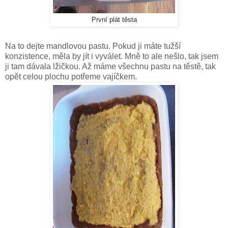
První plát těsta
Na to dejte mandlovou pastu. Pokud ji máte tužší
konzistence, měla by jít i vyválet. Mně to ale nešlo, tak jsem
ji tam dávala lžičkou. Až máme všechnu pastu na těstě, tak
opět celou plochu potřeme vajíčkem.