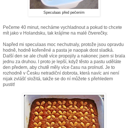
Speculaas před pečením
Pečeme 40 minut, necháme vychladnout a pokud to chcete
mít jako v Holandsku, tak krájíme na malé čtverečky.
Napřed mi speculaas moc nechutnaly, protože jsou opravdu
hodně, hodně kořeněné a pasta je naopak dost sladká.
Další den se ale chutě více propojily a nakonec jsem si brala
jednu za druhou. I proto je lepší, když těsto a pastu uděláte
den předem, aby chutě měly více času na prolnutí. Je to
rozhodně v Česku netradiční dobrota, která navíc ani není
nijak zvlášť složitá, takže se do ní můžete s přehledem
pustit!