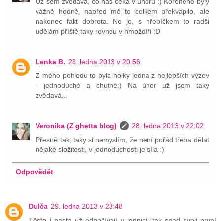
Už sem zvědavá, co nás čeká v únoru :) Kořeněné byly
vážně hodně, napřed mě to celkem překvapilo, ale
nakonec fakt dobrota. No jo, s hřebíčkem to radši
udělám příště taky rovnou v hmoždíři :D
Lenka B.
28. ledna 2013 v 20:56
Z mého pohledu to byla holky jedna z nejlepších výzev
- jednoduché a chutné:) Na únor už jsem taky
zvědavá...
Veronika (Z ghetta blog)
28. ledna 2013 v 22:02
Přesně tak, taky si nemyslím, že není pořád třeba dělat
nějaké složitosti, v jednoduchosti je síla :)
Odpovědět
Dulča
29. ledna 2013 v 23:48
Těsto i pasta už odpočívají v lednici, tak snad svoji první