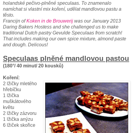
holandské pečivo-plněné speculaas. To znamenalo
namíchat si vlastní mix koření, udělat mandlovou pastu a
těsto.
Francijn of
Koken in de Brouwerij
was our January 2013
Daring Bakers Hostess and she challenged us to make
traditional Dutch pastry Gevulde Speculaas from scratch!
That includes making our own spice mixture, almond paste
and dough. Delicous!
Speculaas plněné mandlovou pastou
(180°/ 40 minut/ 20 kousků)
Koření:
2 lžičky mletého
hřebíčku
1 lžička
muškátového
květu
2 lžičky zázvoru
1 lžička anýzu
6 lžiček skořice