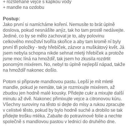
+ rozšlehané vejce s kapkou vody
+ mandle na ozdobu
Postup:
Jako první si namícháme koření. Nemusíte to brát úplně
doslova, pokud nesnášíte anýz, tak ho tam prostě nedávejte.
Jediné, co by se mělo zachovat je to, aby polovinu
celkového množství tvořila skořice a aby tam kromě ní byly
první tři položky - tedy hřebíček, zázvor a muškátový květ. Já
jsem nebyla schopna nikde sehnat mletý hřebíček a protože
jsme moc líná na hmoždíř, tak jsem ho zkusila rozdrtit
ponorným mixérem. No, nebyl to úplně nejlepší nápad, takže
na hmoždíř nakonec došlo.
Potom si připravte mandlovou pastu. Lepší je mít mleté
mandle, pokud je nemáte, tak je rozmixujte mixérem, až
zbudou jen hodně malé kousky. Přidejte cukr a mixujte další
minutu až dvě. Nakonec přimixujte vejce a citronovou kúru.
Všechny suroviny na těsto si dejte do mísy a rukou zpracujte
v celistvé těsto, pokud by bylo hodně suché a drobilo se tak
přidejte trošku mléka. Zabalte do potravinové folie a nechte
společně s mandlovou pastou v lednici do druhého dne.