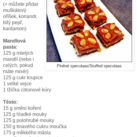
(+ můžete přidat
muškátový
oříšek, koriandr,
bílý pepř,
kardamon)
Mandlová
pasta:
125 g mletých
mandlí (nebo i
celých, pokud
Plněné speculaas/Stuffed speculaas
máte mixér)
125 g cukr krupice
1 velké vejce
1 lžička citronové kúry
Těsto:
15 g směsi koření
125 g hladké mouky
125 g polohrubé mouky
150 g tmavého cukru moučka
175 g měkkého másla