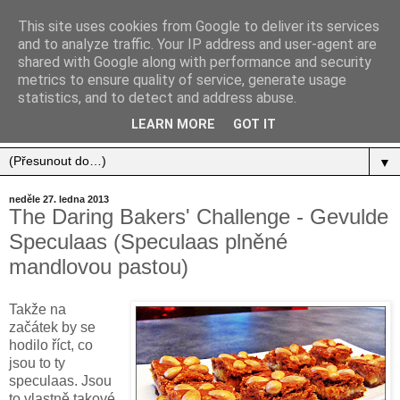
This site uses cookies from Google to deliver its services
and to analyze traffic. Your IP address and user-agent are
shared with Google along with performance and security
metrics to ensure quality of service, generate usage
statistics, and to detect and address abuse.
Jídlo, cestování, život.
LEARN MORE
GOT IT
▼
neděle 27. ledna 2013
The Daring Bakers' Challenge - Gevulde
Speculaas (Speculaas plněné
mandlovou pastou)
Takže na
začátek by se
hodilo říct, co
jsou to ty
speculaas. Jsou
to vlastně takové