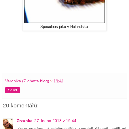
Speculaas jako v Holandsku
Veronika (Z ghetta blog)
v
19:41
Sdílet
20 komentářů:
Zrzunka
27. ledna 2013 v 19:44
výzva splněna! :) minibuchtičky vypadají úžasně, pošli mi