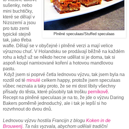
sušenky, nebo
mini buchtičky,
které se dělají v
Nizozemí a jsou
pro tuto zemi
typické stejně
Plněné speculaas/Stuffed speculaas
tak, jako třeba
wafle. Dělají se v obyčejné i plněné verzi a mají velice
výraznou chuť. V Holandsku se prodávají běžně na každém
rohu a když už se někdo hecne udělat si je doma, tak si
aspoň koupí namixované koření a hotovou mandlovou
pastu.
Když jsem si poprvé četla lednovou výzvu, tak jsem byla na
rozdíl od té
minulé
celkem happy, protože jsem speculaas
vůbec neznala a taky proto, že se mi dost líbily všechny
přísady do těsta, které působily tak trošku
perníkově
.
Recept na plněné speculaas je na to, že jde o výzvu Daring
Bakers poměrně jednoduchý, ale i tak je lepší si ho
rozvrhnout do dvou dnů.
Lednovou výzvu hostila Francijn z blogu
Koken in de
Brouwerij.
Ta nás vyzvala, abychom udělali tradiční