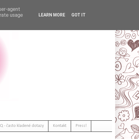
user-agent
erate usage
LEARN MORE
GOT IT
Q - často kladené dotazy
Kontakt
Press!