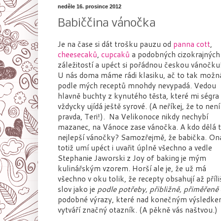
neděle 16. prosince 2012
Babiččina vánočka
Je na čase si dát trošku pauzu od
panna cott
,
cheesecaků
,
cupcaků
a podobných cizokrajných
záležitostí a upéct si pořádnou českou vánočku
U nás doma máme rádi klasiku, ač to tak možn
podle mých receptů mnohdy nevypadá. Vedou
hlavně buchty z kynutého těsta, které mi ségra
vždycky ujídá ještě syrové. (A neříkej, že to není
pravda, Teri!). Na Velikonoce nikdy nechybí
mazanec, na Vánoce zase vánočka. A kdo dělá 
nejlepší vánočky? Samozřejmě, že babička. On
totiž umí upéct i uvařit úplně všechno a vedle
Stephanie Jaworski z Joy of baking je mým
kulinářským vzorem. Horší ale je, že už má
všechno v oku tolik, že recepty obsahují až příli
slov jako je
podle potřeby, přibližně, přiměřeně
podobné výrazy, které nad konečným výsledk
vytváří značný otazník. (A pěkně vás naštvou.)