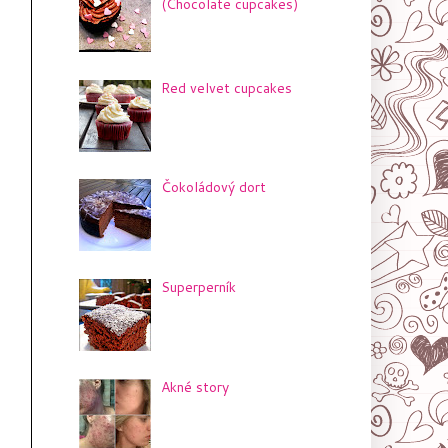
(Chocolate cupcakes)
Red velvet cupcakes
Čokoládový dort
Superperník
Akné story