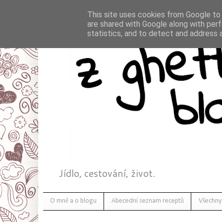
This site uses cookies from Google to d
are shared with Google along with perf
statistics, and to detect and address 
Jídlo, cestování, život.
O mně a o blogu
Abecední seznam receptů
Všechny