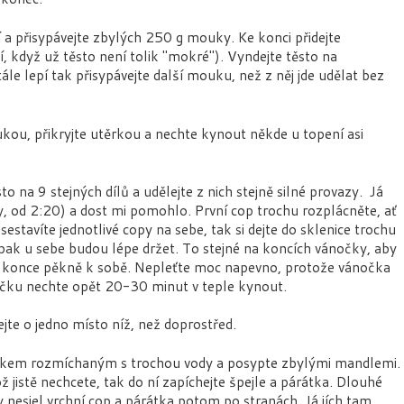
a přisypávejte zbylých 250 g mouky. Ke konci přidejte
, když už těsto není tolik "mokré"). Vyndejte těsto na
e lepí tak přisypávejte další mouku, než z něj jde udělat bez
ukou, přikryjte utěrkou a nechte kynout někde u topení asi
sto na 9 stejných dílů a udělejte z nich stejně silné provazy.
Já
, od 2:20) a dost mi pomohlo. První cop trochu rozplácněte, ať
stavíte jednotlivé copy na sebe, tak si dejte do sklenice trochu
 pak u sebe budou lépe držet. To stejné na koncích vánočky, aby
e konce pěkně k sobě. Nepleťte moc napevno, protože vánočka
očku nechte opět 20-30 minut v teple kynout.
jte o jedno místo níž, než doprostřed.
tkem rozmíchaným s trochou vody a posypte zbylými mandlemi.
 jistě nechcete, tak do ní zapíchejte špejle a párátka. Dlouhé
 nesjel vrchní cop a párátka potom po stranách. Já jích tam