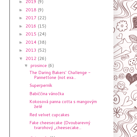
2019
(9)
►
2018
(9)
►
2017
(22)
►
2016
(15)
►
2015
(24)
►
2014
(38)
►
2013
(52)
►
2012
(26)
▼
prosince
(6)
▼
The Daring Bakers' Challenge -
Pannettone (not exa...
Superperník
Babiččina vánočka
Kokosová panna cotta s mangovým
želé
Red velvet cupcakes
Fake cheesecake (Dvoubarevný
tvarohový „cheesecake...