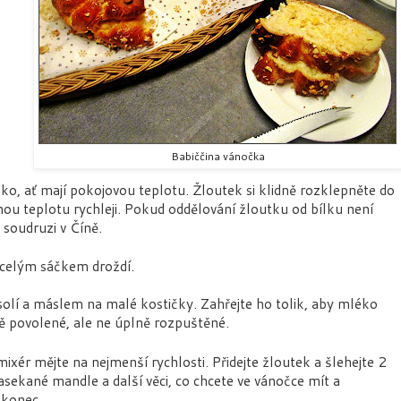
Babiččina vánočka
íčko, ať mají pokojovou teplotu. Žloutek si klidně rozklepněte do
ou teplotu rychleji. Pokud oddělování žloutku od bílku není
soudruzi v Číně.
 celým sáčkem droždí.
solí a máslem na malé kostičky. Zahřejte ho tolik, aby mléko
ě povolené, ale ne úplně rozpuštěné.
xér mějte na nejmenší rychlosti. Přidejte žloutek a šlehejte 2
asekané mandle a další věci, co chcete ve vánočce mít a
a konec.