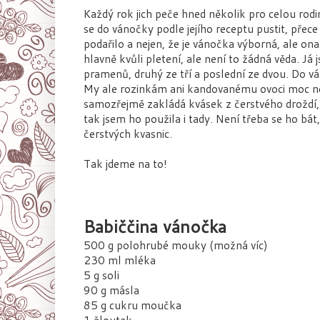
Každý rok jich peče hned několik pro celou rodi
se do vánočky podle jejího receptu pustit, přece 
podařilo a nejen, že je vánočka výborná, ale o
hlavně kvůli pletení, ale není to žádná věda. Já 
pramenů, druhý ze tří a poslední ze dvou. Do vá
My ale rozinkám ani kandovanému ovoci moc n
samozřejmě zakládá kvásek z čerstvého droždí
tak jsem ho použila i tady. Není třeba se ho bát,
čerstvých kvasnic.
Tak jdeme na to!
Babiččina vánočka
500 g polohrubé mouky (možná víc)
230 ml mléka
5 g soli
90 g másla
85 g cukru moučka
1 žloutek