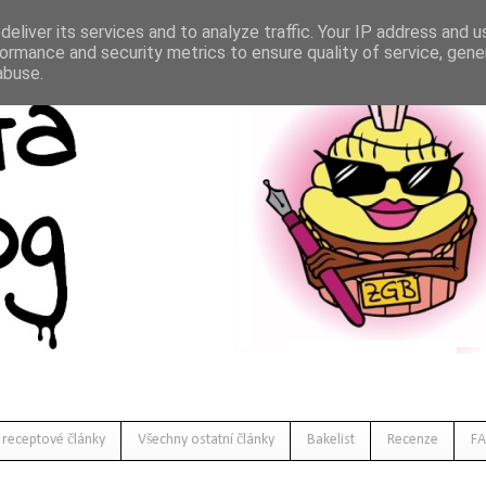
eliver its services and to analyze traffic. Your IP address and 
ormance and security metrics to ensure quality of service, gen
abuse.
 receptové články
Všechny ostatní články
Bakelist
Recenze
FA