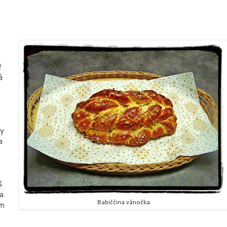
!
á
ty
a
š
a
Babiččina vánočka
em