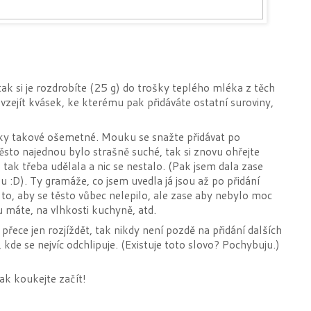
ak si je rozdrobíte (25 g) do trošky teplého mléka z těch
zejít kvásek, ke kterému pak přidáváte ostatní suroviny,
cky takové ošemetné. Mouku se snažte přidávat po
ěsto najednou bylo strašně suché, tak si znovu ohřejte
 tak třeba udělala a nic se nestalo. (Pak jsem dala zase
 :D). Ty gramáže, co jsem uvedla já jsou až po přidání
 to, aby se těsto vůbec nelepilo, ale zase aby nebylo moc
u máte, na vlhkosti kuchyně, atd.
řece jen rozjíždět, tak nikdy není pozdě na přidání dalších
, kde se nejvíc odchlipuje. (Existuje toto slovo? Pochybuju.)
ak koukejte začít!