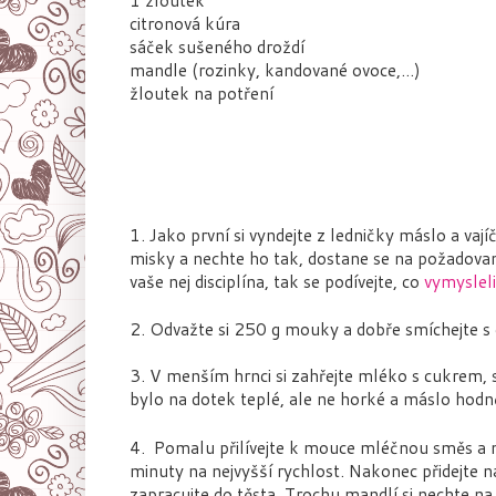
citronová kúra
sáček sušeného droždí
mandle (rozinky, kandované ovoce,...)
žloutek na potření
1. Jako první si vyndejte z ledničky máslo a vaj
misky a nechte ho tak, dostane se na požadovan
vaše nej disciplína, tak se podívejte, co
vymysleli
2.
Odvažte si 250 g mouky a dobře smíchejte s
3.
V menším hrnci si zahřejte mléko s cukrem, 
bylo na dotek teplé, ale ne horké a máslo hodn
4.
Pomalu přilívejte k mouce mléčnou směs a mi
minuty na nejvyšší rychlost. Nakonec přidejte n
zapracujte do těsta. Trochu mandlí si nechte n