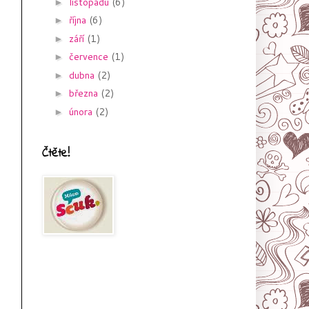
listopadu
(6)
►
října
(6)
►
září
(1)
►
července
(1)
►
dubna
(2)
►
března
(2)
►
února
(2)
►
Čtěte!