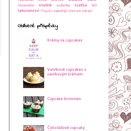
snadné
svatba
Slovinsko
sušenky
šití
tehotenství
valentýn
zdraví
Thajsko
Vietnam
Oblíbené příspěvky
Krémy na cupcakes
Vanilkové cupcakes s
vanilkovým krémem
Cupcake brownies
Čokoládové cupcaky