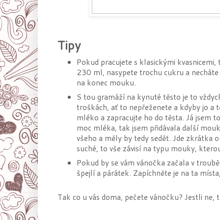
T
ipy
Pokud pracujete s klasickými kvasnicemi, t
230 ml, nasypete trochu cukru a necháte v
na konec mouku.
S tou gramáží na kynuté těsto je to vždy
troškách, ať to nepřeženete a kdyby jo a t
mléko a zapracujte ho do těsta. Já jsem to
moc mléka, tak jsem přidávala další mouku
všeho a měly by tedy sedět. Jde zkrátka o
suché, to vše závisí na typu mouky, ktero
Pokud by se vám vánočka začala v troubě p
špejlí a párátek. Zapíchněte je na ta místa
Tak co u vás doma, pečete vánočku? Jestli ne, t