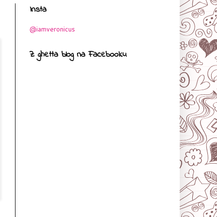
Insta
@iamveronicus
Z ghetta blog na Facebooku