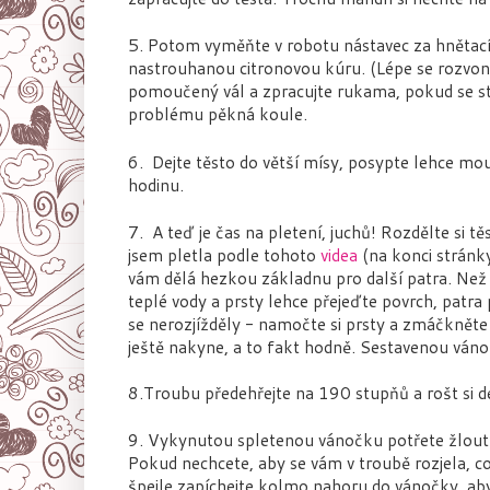
5.
Potom vyměňte v robotu nástavec za hnětací 
nastrouhanou citronovou kúru. (Lépe se rozvoní
pomoučený vál a zpracujte rukama, pokud se stál
problému pěkná koule.
6.
Dejte těsto do větší mísy, posypte lehce mo
hodinu.
7.
A teď je čas na pletení, juchů! Rozdělte si tě
jsem pletla podle tohoto
videa
(na konci stránky
vám dělá hezkou základnu pro další patra. Než se
teplé vody a prsty lehce přejeďte povrch, patra
se nerozjížděly - namočte si prsty a zmáčknět
ještě nakyne, a to fakt hodně. Sestavenou ván
8.Troubu předehřejte na 190 stupňů a rošt si de
9.
Vykynutou spletenou vánočku potřete žlou
Pokud nechcete, aby se vám v troubě rozjela, což
špejle zapíchejte kolmo nahoru do vánočky, aby