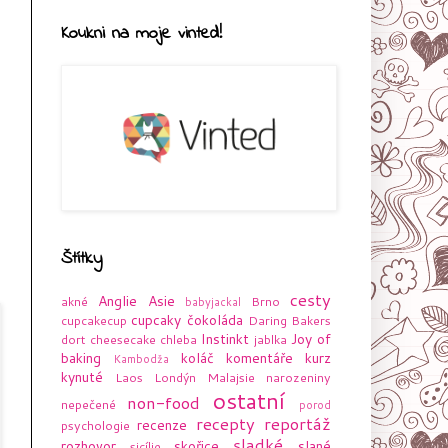
Koukni na moje vinted!
Štítky
cesty
Anglie
Asie
akné
Brno
babyjackal
cupcaky
čokoláda
cupcakecup
Daring Bakers
Instinkt
Joy of
dort
cheesecake
chleba
jablka
baking
koláč
komentáře
kurz
Kambodža
kynuté
Laos
Londýn
Malajsie
narozeniny
ostatní
non-food
nepečené
porod
recepty
reportáž
recenze
psychologie
sladké
rozhovor
skořice
slané
sicílie