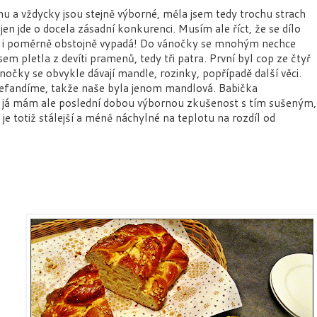
nu a vždycky jsou stejně výborné, měla jsem tedy trochu strach
jen jde o docela zásadní konkurenci. Musím ale říct, že se dílo
na i poměrně obstojně vypadá!
Do vánočky se mnohým nechce
jsem pletla z devíti pramenů, tedy tři patra. První byl cop ze čtyř
nočky se obvykle dávají mandle, rozinky, popřípadě další věci.
efandíme, takže naše byla jenom mandlová.
Babička
, já mám ale poslední dobou výbornou zkušenost s tím sušeným,
 je totiž stálejší a méně náchylné na teplotu na rozdíl od