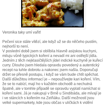
Veronika taky umí vařit!
Pečení sice stále vítězí, ale když už se do něčeho pustím,
nejhorší to není.
V poslední době jsem si oblíbila hlavně asijskou kuchyni,
miluju vůně typických koření a nevadí mi ani ostřejší jídla.
Jedním z těch nejklasičtějších jídel indické kuchyně je kuřecí
curry. Dlouho jsem hledala opravdu povedený a autentický
recept na tuhle dobrotu a nakonec jsem našla. Doporučuji
držet se přesně postupu, i když se vám bude chtít spěchat.
Další důležitou informací je – nepoužívejte kari koření. Vím,
že se to nabízí, mají ho v každém obchodě a nechutná
špatně, ale v tomhle případě se opravdu vyplatí namíchat si
koření sami. Já je nakupuji v Brně u Sindibáda, ale mívají je
i ve stáncích s kořením na Zelňáku. Další možností jsou
velké supermarkety, kde jsou občas v uličkách k vidění