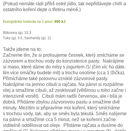
(Pokud nemáte rádi příliš ostré jídlo, tak nepřidávejte chilli a
ostatního koření dejte o třetinu méně.)
Energetická hodnota na 1 porci:
890 kJ
Bílkoviny (g): 33.3
Tuky (g): 3.5, Sacharidy (g): 11
Takže jdeme na to:
Začneme tím, že si prolisujeme česnek, který smícháme se
zázvorem a trochou vody do konzistence pasty. Nakrájíme
si maso, které dáme do mísy s jogurtem /1/ (čím víc ho dáte,
tím více omáčky budete mít) a trochu osolíme (cca 1 lžička).
Přimícháme také polovinu vzniklé zázvorové pasty.
Nakrájíme na jemno cibuli a rajčata. Na pánvi si rozpálíme
olej a smažíme cibuli, až zesklovatí (většinou u toho začne i
intenzivně vonět). Cibuli mám radši červenou, ale i bílá je
dobrá. Přidáme zbylou zázvorovou pastu a smažíme dvě
minuty. Mezitím si připravíme mix koření, který smícháme
s trochou vody, tak, aby se směs byla tekutá. Směs nalijeme
na pánvi a smažíme cca 5 minut, než se kořenní začne
viditelně oddělovat od oleje. Přidáme rajčata a dusíme do