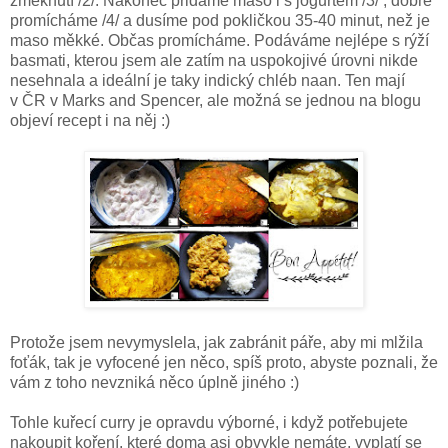
změknutí /2/. Nakonec přidáme maso i s jogurtem /3/ , dobře
promícháme /4/ a dusíme pod pokličkou 35-40 minut, než je
maso měkké. Občas promícháme. Podáváme nejlépe s rýží
basmati, kterou jsem ale zatím na uspokojivé úrovni nikde
nesehnala a ideální je taky indický chléb naan. Ten mají
v ČR v Marks and Spencer, ale možná se jednou na blogu
objeví recept i na něj :)
Protože jsem nevymyslela, jak zabránit páře, aby mi mlžila
foťák, tak je vyfocené jen něco, spíš proto, abyste poznali, že
vám z toho nevzniká něco úplně jiného :)
Tohle kuřecí curry je opravdu výborné, i když potřebujete
nakoupit koření, které doma asi obvykle nemáte, vyplatí se