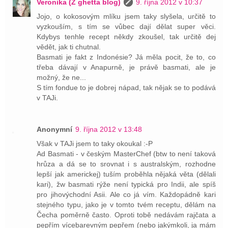
Veronika (Z ghetta blog)
9. října 2012 v 10:37
Jojo, o kokosovým mlíku jsem taky slyšela, určitě to
vyzkouším, s tím se vůbec dají dělat super věci.
Kdybys tenhle recept někdy zkoušel, tak určitě dej
vědět, jak ti chutnal.
Basmati je fakt z Indonésie? Já měla pocit, že to, co
třeba dávají v Anapurně, je právě basmati, ale je
možný, že ne...
S tím fondue to je dobrej nápad, tak nějak se to podává
v TAJi.
Anonymní
9. října 2012 v 13:48
Však v TAJi jsem to taky okoukal :-P
Ad Basmati - v českým MasterChef (btw to není taková
hrůza a dá se to srovnat i s australským, rozhodne
lepší jak americkej) tuším proběhla nějaká věta (dělali
kari), žw basmati rýže není typická pro Indii, ale spíš
pro jihovýchodní Asii. Ale co já vím. Každopádně kari
stejného typu, jako je v tomto tvém receptu, dělám na
Čecha poměrně často. Oproti tobě nedávám rajčata a
pepřím vícebarevným pepřem (nebo jakýmkoli, ja mám