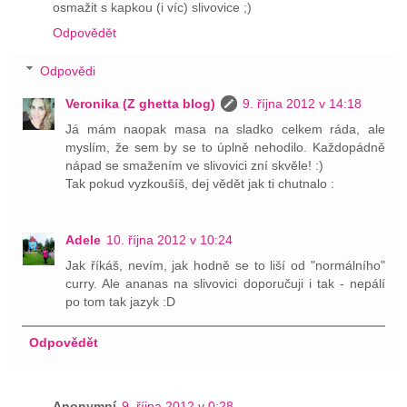
osmažit s kapkou (i víc) slivovice ;)
Odpovědět
Odpovědi
Veronika (Z ghetta blog)
9. října 2012 v 14:18
Já mám naopak masa na sladko celkem ráda, ale
myslím, že sem by se to úplně nehodilo. Každopádně
nápad se smažením ve slivovici zní skvěle! :)
Tak pokud vyzkoušíš, dej vědět jak ti chutnalo :
Adele
10. října 2012 v 10:24
Jak říkáš, nevím, jak hodně se to liší od "normálního"
curry. Ale ananas na slivovici doporučuji i tak - nepálí
po tom tak jazyk :D
Odpovědět
Anonymní
9. října 2012 v 0:28