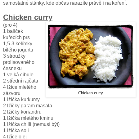
samostatné stánky, kde občas narazíte právě i na koření.
Chicken curry
(pro 4)
1 balíček
kuřecích prs
1,5-3 kelímky
bílého jogurtu
3 stroužky
prolisovaného
česneku
1 velká cibule
2 střední rajčata
4 lžíce mletého
zázvoru
Chicken curry
1 lžička kurkumy
2 lžičky garam masala
2 lžičky koriandru
1 lžička mletého kmínu
1 lžička chilli (nemusí být)
1 lžička soli
4 lžíce olej