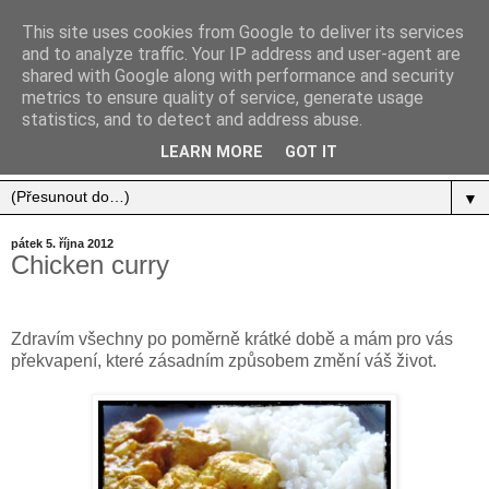
This site uses cookies from Google to deliver its services
and to analyze traffic. Your IP address and user-agent are
shared with Google along with performance and security
metrics to ensure quality of service, generate usage
statistics, and to detect and address abuse.
Jídlo, cestování, život.
LEARN MORE
GOT IT
▼
pátek 5. října 2012
Chicken curry
Zdravím všechny po poměrně krátké době a mám pro vás
překvapení, které zásadním způsobem změní váš život.