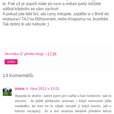
to. Pak už je aspoň máte po ruce a indian party můžete
udělat kdykoliv se vám zachce!
A pokud jste fakt líní, ale curry milujete, zajděte si v Brně do
restaurací TAJ na Běhounské, nebo Anapurna na Jozefské.
Tak dobrý to ale nebude ;)
Veronika (Z ghetta blog)
v
17:36
Sdílet
13 komentářů:
Adele
6. října 2012 v 13:01
Vypadá to dobře, zatím jsem jen vařila s kari kořením, tak to
zkusím.. Já ještě přidávám ananas, i když nemusím jídla
nasladko, ke kari mi to nějak nevadí (i když nevím, jak u
tohoto receptu).. Jo a ten ananas ideálně předem lehce