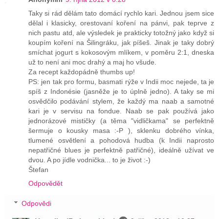
Taky si rád dělám tato domácí rychlo kari. Jednou jsem sice
dělal i klasicky, orestovaní koření na pánvi, pak teprve z
nich pastu atd, ale výsledek je prakticky totožný jako když si
koupím koření na Šilingráku, jak píšeš. Jinak je taky dobrý
smíchat jogurt s kokosovým mlíkem, v poměru 2:1, dneska
už to není ani moc drahý a maj ho všude.
Za recept každopádně thumbs up!
PS: jen tak pro formu, basmati rýže v Indii moc nejede, ta je
spíš z Indonésie (jasněže je to úplně jedno). A taky se mi
osvědčilo podávání stylem, že každý ma naab a samotné
kari je v servisu na fondue. Naab se pak používá jako
jednorázové mističky (a těma "vidličkama" se perfektně
šermuje o kousky masa :-P ), sklenku dobrého vínka,
tlumené osvětlení a pohodová hudba (k Indii naprosto
nepatřičné blues je perfektně patřičné), ideálně užívat ve
dvou. A po jídle vodnička... to je život :-)
Štefan
Odpovědět
Odpovědi