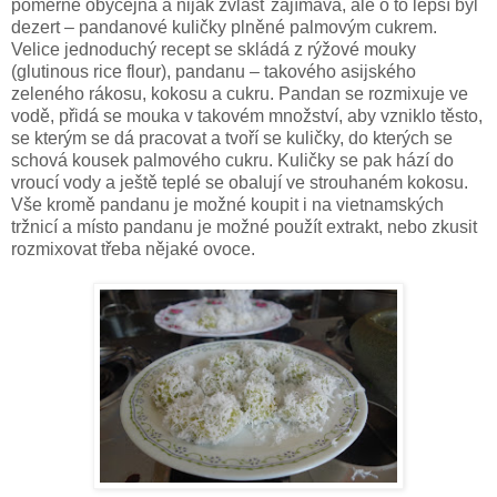
poměrně obyčejná a nijak zvlášť zajímavá, ale o to lepší byl
dezert – pandanové kuličky plněné palmovým cukrem.
Velice jednoduchý recept se skládá z rýžové mouky
(glutinous rice flour), pandanu – takového asijského
zeleného rákosu, kokosu a cukru. Pandan se rozmixuje ve
vodě, přidá se mouka v takovém množství, aby vzniklo těsto,
se kterým se dá pracovat a tvoří se kuličky, do kterých se
schová kousek palmového cukru. Kuličky se pak hází do
vroucí vody a ještě teplé se obalují ve strouhaném kokosu.
Vše kromě pandanu je možné koupit i na vietnamských
tržnicí a místo pandanu je možné použít extrakt, nebo zkusit
rozmixovat třeba nějaké ovoce.