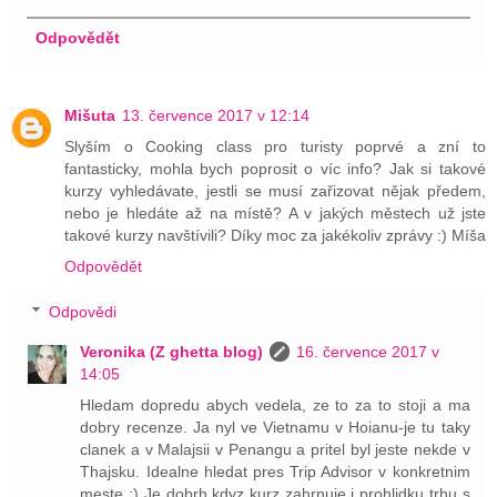
Odpovědět
Mišuta
13. července 2017 v 12:14
Slyším o Cooking class pro turisty poprvé a zní to
fantasticky, mohla bych poprosit o víc info? Jak si takové
kurzy vyhledávate, jestli se musí zařizovat nějak předem,
nebo je hledáte až na místě? A v jakých městech už jste
takové kurzy navštívili? Díky moc za jakékoliv zprávy :) Míša
Odpovědět
Odpovědi
Veronika (Z ghetta blog)
16. července 2017 v
14:05
Hledam dopredu abych vedela, ze to za to stoji a ma
dobry recenze. Ja nyl ve Vietnamu v Hoianu-je tu taky
clanek a v Malajsii v Penangu a pritel byl jeste nekde v
Thajsku. Idealne hledat pres Trip Advisor v konkretnim
meste :) Je dobrh kdyz kurz zahrnuje i prohlidku trhu s