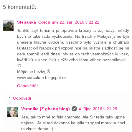
5 komentářů:
Stepanka_Corculum
22. září 2016 v 21:22
Tenhle styl turismu je opravdu krásný a zajímavý, někdy
bych to také ráda vyzkoušela. Na trzích v Malajsii jsme byli
unešeni hlavně ovocem, všechno bylo vyzrálé a chutnalo
fantasticky! Naopak při vzpomínce na místní sladkosti se mi
dělá špatně ještě dnes. My se do těch všemožných kuliček,
kvádříků a knedlíčků z rýžového těsta vůbec nezamilovali...
:D
Mějte se hezky, Š.
www.corculum.blogspot.cz
Odpovědět
Odpovědi
Veronika (Z ghetta blog)
4. října 2016 v 21:29
Jee, tak to mně to fakt chutnalo! Ale Sir teda taky uplne
nejasal. Ja si ted dokonce koupila tu spesl moukua chci
to zkusit doma! :)