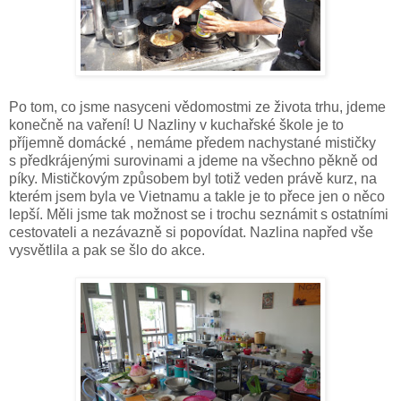
Po tom, co jsme nasyceni vědomostmi ze života trhu, jdeme
konečně na vaření! U Nazliny v kuchařské škole je to
příjemně domácké , nemáme předem nachystané mističky
s předkrájenými surovinami a jdeme na všechno pěkně od
píky. Mističkovým způsobem byl totiž veden právě kurz, na
kterém jsem byla ve Vietnamu a takle je to přece jen o něco
lepší. Měli jsme tak možnost se i trochu seznámit s ostatními
cestovateli a nezávazně si popovídat. Nazlina napřed vše
vysvětlila a pak se šlo do akce.