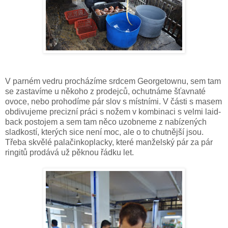
V parném vedru procházíme srdcem Georgetownu, sem tam
se zastavíme u někoho z prodejců, ochutnáme šťavnaté
ovoce, nebo prohodíme pár slov s místními. V části s masem
obdivujeme precizní práci s nožem v kombinaci s velmi laid-
back postojem a sem tam něco uzobneme z nabízených
sladkostí, kterých sice není moc, ale o to chutnější jsou.
Třeba skvělé palačinkoplacky, které manželský pár za pár
ringitů prodává už pěknou řádku let.