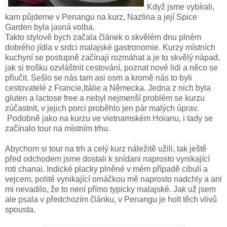
Když jsme vybírali,
kam půjdeme v Penangu na kurz, Nazlina a její Spice
Garden byla jasná volba.
Takto stylově bych začala článek o skvělém dnu plném
dobrého jídla v srdci malajské gastronomie. Kurzy místních
kuchyní se postupně začínají rozmáhat a je to skvělý nápad,
jak si trošku ozvláštnit cestování, poznat nové lidi a něco se
přiučit. Sešlo se nás tam asi osm a kromě nás to byli
cestovatelé z Francie,Itálie a Německa. Jedna z nich byla
gluten a lactose free a nebyl nejmenší problém se kurzu
zúčastnit, v jejich porci proběhlo jen pár malých úprav.
Podobně jako na kurzu ve vietnamském Hoianu, i tady se
začínalo tour na místním trhu.
Abychom si tour na trh a celý kurz náležitě užili, tak ještě
před odchodem jsme dostali k snídani naprosto vynikající
roti chanai. Indické placky plněné v mém případě cibulí a
vejcem, polité vynikající omáčkou mě naprosto nadchly a ani
mi nevadilo, že to není přímo typicky malajské. Jak už jsem
ale psala v předchozím článku, v Penangu je holt těch vlivů
spousta.