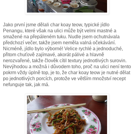
Jako první jsme dělali char koay teow, typické jídlo
Penangu, které však na ulici může být velmi mastné a
smažené na přepáleném tuku. Nudle jsem ochutnávala
předchozí večer, takže jsem neměla valná očekávání.
Nicméně, jídlo bylo výborné! Velice rychlé a jednoduché,
přitom chuťově zajímavé, akorát pálivé a hlavně
nerozvařené, takže člověk cítil textury jednotlivých surovin.
Nevýhodou a možná i důvodem toho, proč na ulici není tento
pokrm vždy úplně top, je to, že char koay teow je nutné dělat
po jednotlivých porcích, protože ve větším množství recept
nefunguje tak, jak má.