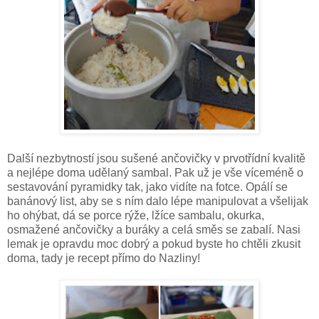
Další nezbytností jsou sušené ančovičky v prvotřídní kvalitě
a nejlépe doma udělaný sambal. Pak už je vše víceméně o
sestavování pyramidky tak, jako vidíte na fotce. Opálí se
banánový list, aby se s ním dalo lépe manipulovat a všelijak
ho ohýbat, dá se porce rýže, lžíce sambalu, okurka,
osmažené ančovičky a buráky a celá směs se zabalí. Nasi
lemak je opravdu moc dobrý a pokud byste ho chtěli zkusit
doma, tady je recept přímo do Nazliny!